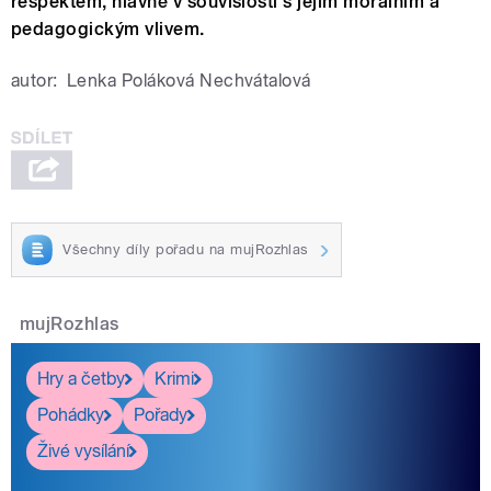
respektem, hlavně v souvislosti s jejím morálním a
pedagogickým vlivem.
autor:
Lenka Poláková Nechvátalová
Všechny díly pořadu na mujRozhlas
mujRozhlas
Hry a četby
Krimi
Pohádky
Pořady
Živé vysílání