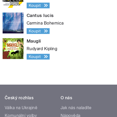
Koupit
Cantus lucis
Carmina Bohemica
Koupit
Mauglí
Rudyard Kipling
Koupit
Český rozhlas
O nás
Válka na Ukrajině
Jak nás naladíte
Komunální volby
Nápověda