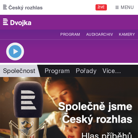
Přejít k hlavnímu obsahu
MENU
ŽIVĚ
PROGRAM
AUDIOARCHIV
KAMERY
Společnost
Program
Pořady
Více
…