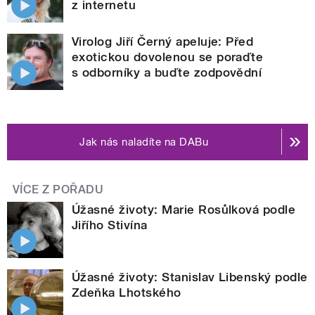
z internetu
Virolog Jiří Černý apeluje: Před
exotickou dovolenou se poraďte
s odborníky a buďte zodpovědní
Jak nás naladíte na DABu
VÍCE Z POŘADU
Úžasné životy: Marie Rosůlková podle
Jiřího Stivína
Úžasné životy: Stanislav Libenský podle
Zdeňka Lhotského