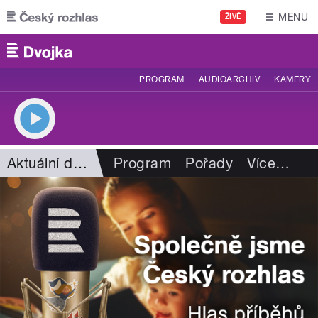
Přejít k hlavnímu obsahu
MENU
ŽIVĚ
PROGRAM
AUDIOARCHIV
KAMERY
Aktuální dění
Program
Pořady
Více
…