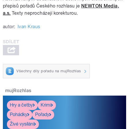
přepisů pořadů Českého rozhlasu je
NEWTON Media,
a.s.
Texty neprocházejí korekturou.
autor:
Ivan Kraus
Všechny díly pořadu na mujRozhlas
mujRozhlas
Hry a četby
Krimi
Pohádky
Pořady
Živé vysílání