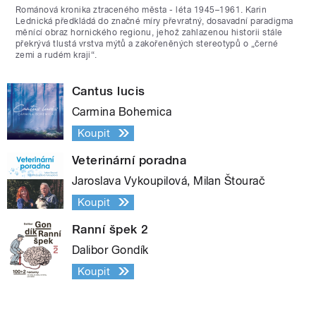
Románová kronika ztraceného města - léta 1945–1961. Karin
Lednická předkládá do značné míry převratný, dosavadní paradigma
měnící obraz hornického regionu, jehož zahlazenou historii stále
překrývá tlustá vrstva mýtů a zakořeněných stereotypů o „černé
zemi a rudém kraji“.
Cantus lucis
Carmina Bohemica
Koupit
Veterinární poradna
Jaroslava Vykoupilová, Milan Štourač
Koupit
Ranní špek 2
Dalibor Gondík
Koupit