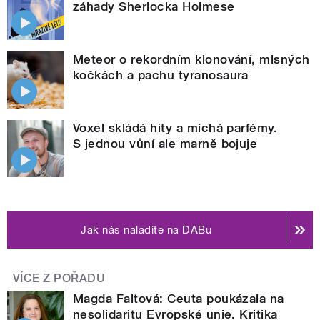
záhady Sherlocka Holmese
Meteor o rekordním klonování, mlsných
kočkách a pachu tyranosaura
Voxel skládá hity a míchá parfémy.
S jednou vůní ale marně bojuje
Jak nás naladíte na DABu
VÍCE Z POŘADU
Magda Faltová: Ceuta poukázala na
nesolidaritu Evropské unie. Kritika