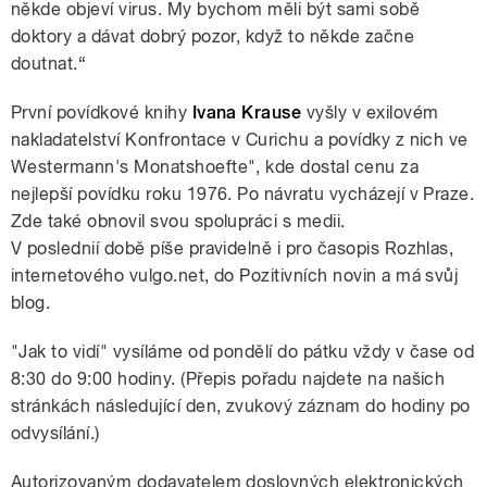
někde objeví virus. My bychom měli být sami sobě
doktory a dávat dobrý pozor, když to někde začne
doutnat.“
První povídkové knihy
Ivana Krause
vyšly v exilovém
nakladatelství Konfrontace v Curichu a povídky z nich ve
Westermann's Monatshoefte", kde dostal cenu za
nejlepší povídku roku 1976. Po návratu vycházejí v Praze.
Zde také obnovil svou spolupráci s medii.
V poslednií době píše pravidelně i pro časopis Rozhlas,
internetového vulgo.net, do Pozitivních novin a má svůj
blog.
"Jak to vidí" vysíláme od pondělí do pátku vždy v čase od
8:30 do 9:00 hodiny. (Přepis pořadu najdete na našich
stránkách následující den, zvukový záznam do hodiny po
odvysílání.)
Autorizovaným dodavatelem doslovných elektronických