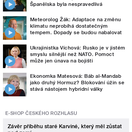
Španělska byla nespravedlivá
Meteorolog Žák: Adaptace na změnu
klimatu neprobíhá dostatečným
tempem. Dopady se budou nabalovat
Ukrajinistka Víchová: Rusko je v jistém
smyslu silnější než NATO. Pomoct
může jen únava na bojišti
Ekonomka Matesová: Báb al-Mandab
jako druhý Hormuz? Blokování úžin se
stává nástojem hybridní války
E-SHOP ČESKÉHO ROZHLASU
Závěr příběhu staré Karviné, který měl zůstat