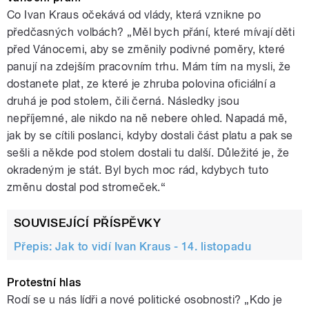
Co Ivan Kraus očekává od vlády, která vznikne po
předčasných volbách? „Měl bych přání, které mívají děti
před Vánocemi, aby se změnily podivné poměry, které
panují na zdejším pracovním trhu. Mám tím na mysli, že
dostanete plat, ze které je zhruba polovina oficiální a
druhá je pod stolem, čili černá. Následky jsou
nepříjemné, ale nikdo na ně nebere ohled. Napadá mě,
jak by se cítili poslanci, kdyby dostali část platu a pak se
sešli a někde pod stolem dostali tu další. Důležité je, že
okradeným je stát. Byl bych moc rád, kdybych tuto
změnu dostal pod stromeček.“
SOUVISEJÍCÍ PŘÍSPĚVKY
Přepis: Jak to vidí Ivan Kraus - 14. listopadu
Protestní hlas
Rodí se u nás lídři a nové politické osobnosti? „Kdo je