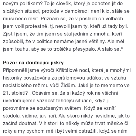
novým politikem? To je člověk, který je ochoten jít do
složitých situací, protože v demokracii není klid, stále se
musí něco řešit. Přiznám se, že v posledních volbách
jsem volil protestně, tj. nevolil jsem ty, kteří už tady byli.
Zjistil jsem, že tím jsem se stal jedním z mnoha, kteří
způsobili, že v politice nemáme jasné většiny. Ale měl
jsem touhu, aby se to trošičku přesypalo. A stalo se.“
Pozor na doutnající jiskry
Připomněli jsme výročí Křišťálové noci, která je mnohými
historiky považována za průlomovou událost ve vztahu
nacistického režimu vůči Židům. Jaké je to memento ve
21. století? „Obávám se, že si každý rok ne všichni
uvědomujeme vážnost tehdejší situace, když ji
porovnáme se současným světem. Když se vznítí
stodola, vidíme, jak hoří. Ale skoro nikdy nevidíme, jak to
začíná doutnat. V historii to někdy může trvat měsíce či
roky a my bychom měli být velmi ostražití, když se nám