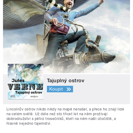
Tajuplný ostrov
Koupit
Lincolnův ostrov nikdo nikdy na mapě nenašel, a přece ho znají lidé
na celém světě. Už déle než sto třicet let na něm prožívají
dobrodružství s pěticí trosečníků, kteří na něm našli útočiště, a
hlavně nejedno tajemství.