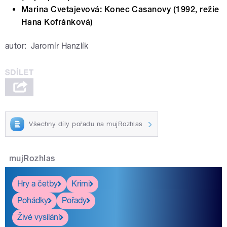
Marina Cvetajevová: Konec Casanovy (1992, režie
Hana Kofránková)
autor:
Jaromír Hanzlík
Všechny díly pořadu na mujRozhlas
mujRozhlas
Hry a četby
Krimi
Pohádky
Pořady
Živé vysílání