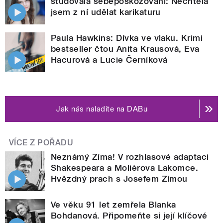
studovala sebepoškozování: Nechtěla
jsem z ní udělat karikaturu
Paula Hawkins: Dívka ve vlaku. Krimi
bestseller čtou Anita Krausová, Eva
Hacurová a Lucie Černíková
Jak nás naladíte na DABu
VÍCE Z POŘADU
Neznámý Zíma! V rozhlasové adaptaci
Shakespeara a Molièrova Lakomce.
Hvězdný prach s Josefem Zímou
Ve věku 91 let zemřela Blanka
Bohdanová. Připomeňte si její klíčové