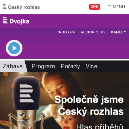
Přejít k hlavnímu obsahu
MENU
ŽIVĚ
PROGRAM
AUDIOARCHIV
KAMERY
Zábava
Program
Pořady
Více
…