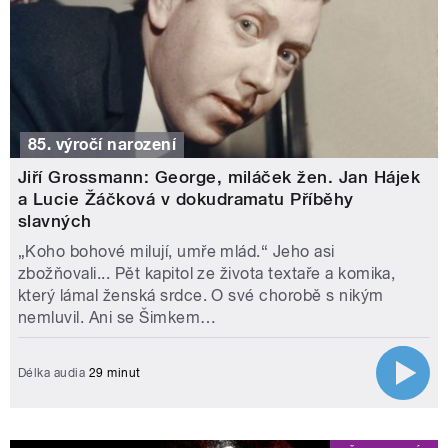
85. výročí narození
Jiří Grossmann: George, miláček žen. Jan Hájek
a Lucie Žáčková v dokudramatu Příběhy
slavných
„Koho bohové milují, umře mlád.“ Jeho asi
zbožňovali... Pět kapitol ze života textaře a komika,
který lámal ženská srdce. O své chorobě s nikým
nemluvil. Ani se Šimkem…
Délka audia
29 minut