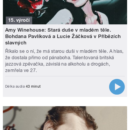
15. výročí
Amy Winehouse: Stará duše v mladém těle.
Bohdana Pavlíková a Lucie Žáčková v Příbězích
slavných
Říkalo se o ní, že má starou duši v mladém těle. A hlas,
že dostala přímo od pánaboha. Talentovaná britská
jazzová zpěvačka, závislá na alkoholu a drogách,
zemřela ve 27.
Délka audia
43 minut