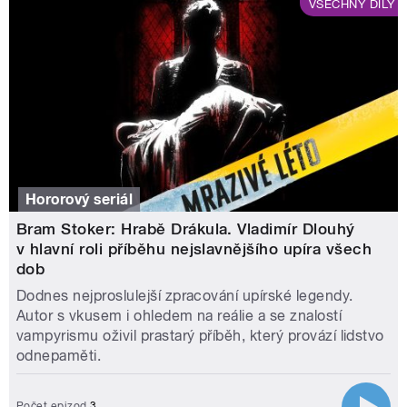
VŠECHNY DÍLY
Hororový seriál
Bram Stoker: Hrabě Drákula. Vladimír Dlouhý
v hlavní roli příběhu nejslavnějšího upíra všech
dob
Dodnes nejproslulejší zpracování upírské legendy.
Autor s vkusem i ohledem na reálie a se znalostí
vampyrismu oživil prastarý příběh, který provází lidstvo
odnepaměti.
Počet epizod
3