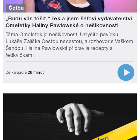
Četba
„Budu vás těšit,“ řekla jsem šéfovi vydavatelství.
Omeletky Haliny Pawlowské o nešikovnosti
Téma Omeletek je nešikovnost. Uslyšíte povídku
Lukáše Zajíčka Cestou necestou, a rozhovor s Vaškem
Šandou. Halina Pawlowská připravila recepty s
ředkvičkami.
Délka audia
26 minut