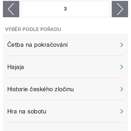
3
n
zí
VÝBĚR PODLE POŘADU
Četba na pokračování
Hajaja
Historie českého zločinu
Hra na sobotu