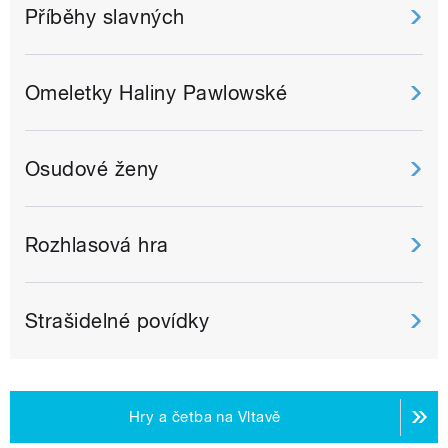
Příběhy slavných
Omeletky Haliny Pawlowské
Osudové ženy
Rozhlasová hra
Strašidelné povídky
Hry a četba na Vltavě