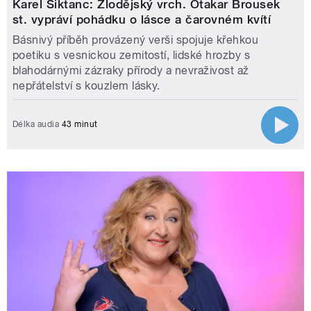
Karel Šiktanc: Zlodějský vrch. Otakar Brousek
st. vypráví pohádku o lásce a čarovném kvítí
Básnivý příběh provázený verši spojuje křehkou
poetiku s vesnickou zemitostí, lidské hrozby s
blahodárnými zázraky přírody a nevraživost až
nepřátelství s kouzlem lásky.
Délka audia
43 minut