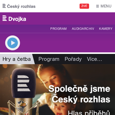
Přejít k hlavnímu obsahu
MENU
ŽIVĚ
PROGRAM
AUDIOARCHIV
KAMERY
Hry a četba
Program
Pořady
Více
…