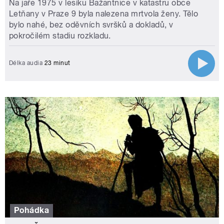
Na jaře 1975 v lesíku Bažantnice v katastru obce
Letňany v Praze 9 byla nalezena mrtvola ženy. Tělo
bylo nahé, bez oděvních svršků a dokladů, v
pokročilém stadiu rozkladu.
Délka audia
23 minut
Pohádka