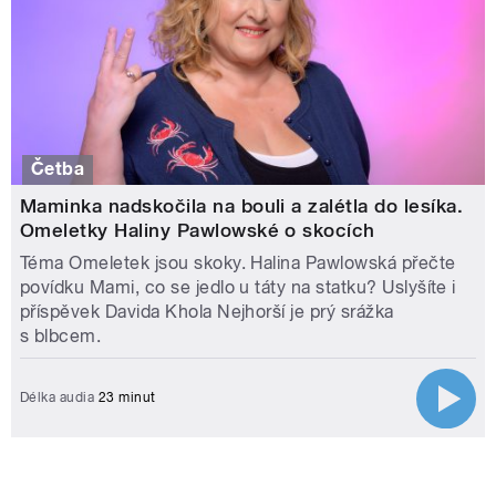
Četba
Maminka nadskočila na bouli a zalétla do lesíka.
Omeletky Haliny Pawlowské o skocích
Téma Omeletek jsou skoky. Halina Pawlowská přečte
povídku Mami, co se jedlo u táty na statku? Uslyšíte i
příspěvek Davida Khola Nejhorší je prý srážka
s blbcem.
Délka audia
23 minut
STRÁNKY