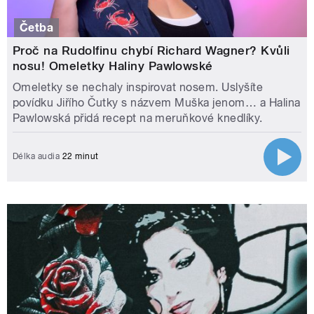
Četba
Proč na Rudolfinu chybí Richard Wagner? Kvůli
nosu! Omeletky Haliny Pawlowské
Omeletky se nechaly inspirovat nosem. Uslyšíte
povídku Jiřího Čutky s názvem Muška jenom… a Halina
Pawlowská přidá recept na meruňkové knedlíky.
Délka audia
22 minut