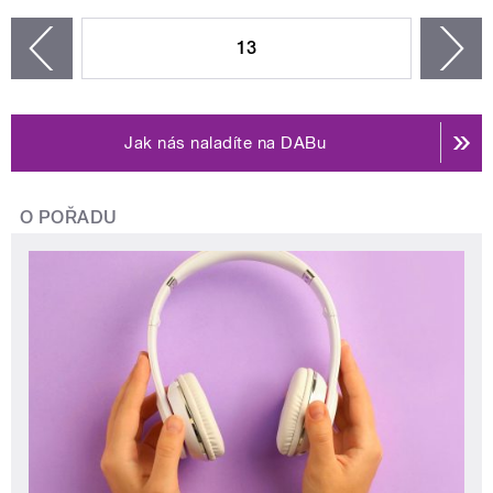
STRÁNKY
13
n
zí
Jak nás naladíte na DABu
O POŘADU