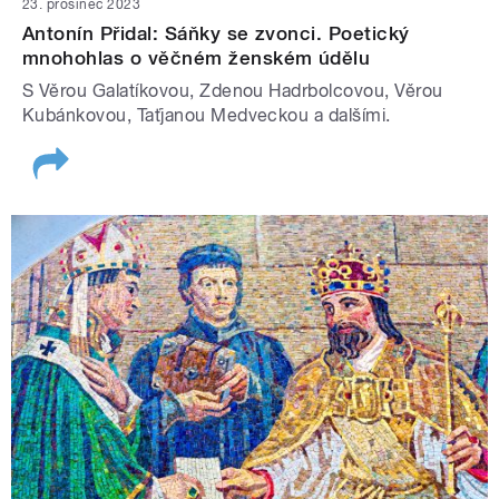
23. prosinec 2023
Antonín Přidal: Sáňky se zvonci. Poetický
mnohohlas o věčném ženském údělu
S Věrou Galatíkovou, Zdenou Hadrbolcovou, Věrou
Kubánkovou, Taťjanou Medveckou a dalšími.