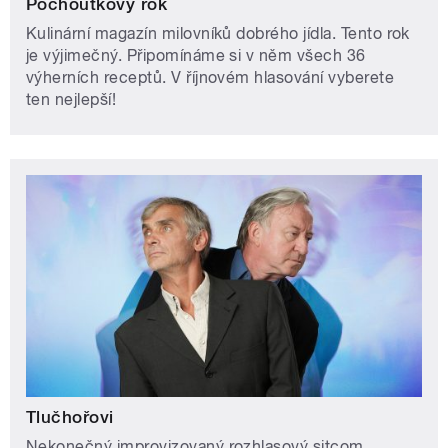
Pochoutkový rok
Kulinární magazín milovníků dobrého jídla. Tento rok
je výjimečný. Připomínáme si v něm všech 36
výherních receptů. V říjnovém hlasování vyberete
ten nejlepší!
Tlučhořovi
Nekonečný improvizovaný rozhlasový sitcom