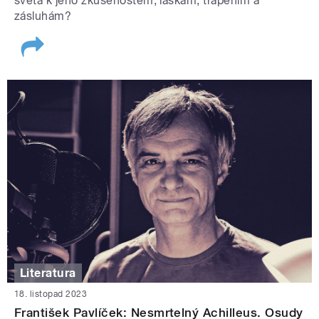
světa k jeho zkušenostem, láskám, trápením a
zásluhám?
Literatura
18. listopad 2023
František Pavlíček: Nesmrtelný Achilleus. Osudy