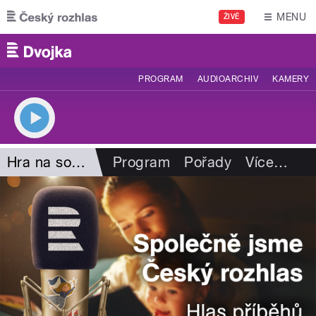
Přejít k hlavnímu obsahu
MENU
ŽIVĚ
PROGRAM
AUDIOARCHIV
KAMERY
Hra na sobotu
Program
Pořady
Více
…