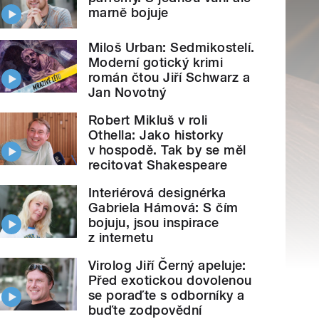
marně bojuje
Miloš Urban: Sedmikostelí.
Moderní gotický krimi
román čtou Jiří Schwarz a
Jan Novotný
Robert Mikluš v roli
Othella: Jako historky
v hospodě. Tak by se měl
recitovat Shakespeare
Interiérová designérka
Gabriela Hámová: S čím
bojuju, jsou inspirace
z internetu
Virolog Jiří Černý apeluje:
Před exotickou dovolenou
se poraďte s odborníky a
buďte zodpovědní