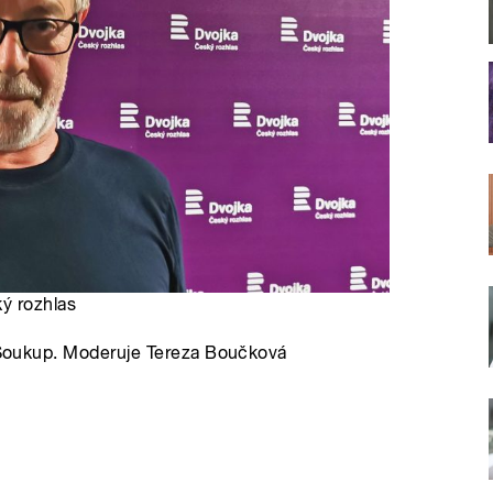
ký rozhlas
r Soukup. Moderuje Tereza Boučková