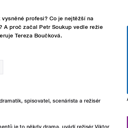
k vysněné profesi? Co je nejtěžší na
 A proč začal Petr Soukup vedle režie
eruje Tereza Boučková.
 dramatik, spisovatel, scenárista a režisér
entů je to někdy drama, uvádí režisér Viktor