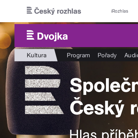
Přejít k hlavnímu obsahu
iRozhlas
Kultura
Program
Pořady
Audi