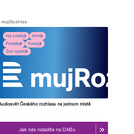
mujRozhlas
Hry a četby
Krimi
Pohádky
Pořady
Živé vysílání
Audiosvět Českého rozhlasu na jednom místě
Jak nás naladíte na DABu