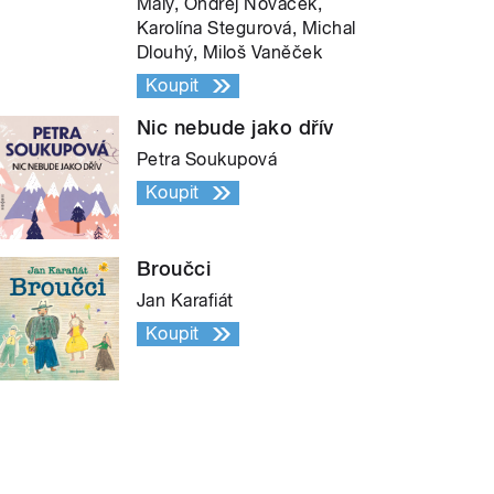
Malý, Ondřej Nováček,
Karolína Stegurová, Michal
Dlouhý, Miloš Vaněček
Koupit
Nic nebude jako dřív
Petra Soukupová
Koupit
Broučci
Jan Karafiát
Koupit