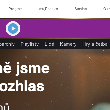
Program
mujRozhlas
Stanice
O r
oarchiv
Playlisty
Lidé
Kamery
Hry a četba