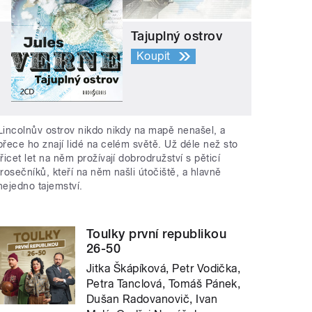
Tajuplný ostrov
Koupit
Lincolnův ostrov nikdo nikdy na mapě nenašel, a
přece ho znají lidé na celém světě. Už déle než sto
třicet let na něm prožívají dobrodružství s pěticí
trosečníků, kteří na něm našli útočiště, a hlavně
nejedno tajemství.
Toulky první republikou
26-50
Jitka Škápíková, Petr Vodička,
Petra Tanclová, Tomáš Pánek,
Dušan Radovanovič, Ivan