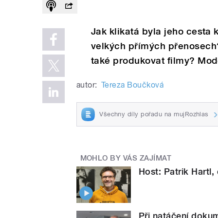
Jak klikatá byla jeho cesta 
velkých přímých přenosech?
také produkovat filmy? Mod
autor:
Tereza Boučková
Všechny díly pořadu na mujRozhlas
MOHLO BY VÁS ZAJÍMAT
Host: Patrik Hartl,
Při natáčení dokum