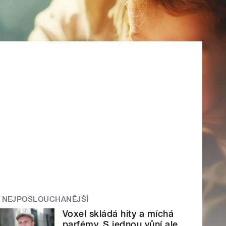
NEJPOSLOUCHANĚJŠÍ
Voxel skládá hity a míchá
parfémy. S jednou vůní ale