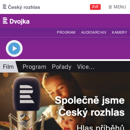
Přejít k hlavnímu obsahu
MENU
ŽIVĚ
PROGRAM
AUDIOARCHIV
KAMERY
Film
Program
Pořady
Více
…