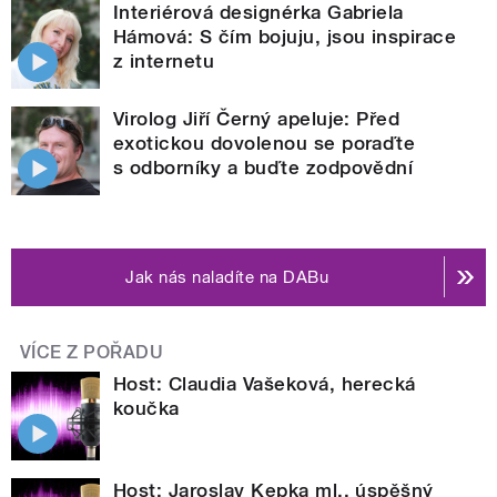
Interiérová designérka Gabriela
Hámová: S čím bojuju, jsou inspirace
z internetu
Virolog Jiří Černý apeluje: Před
exotickou dovolenou se poraďte
s odborníky a buďte zodpovědní
Jak nás naladíte na DABu
VÍCE Z POŘADU
Host: Claudia Vašeková, herecká
koučka
Host: Jaroslav Kepka ml., úspěšný