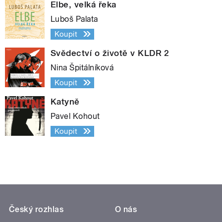
Elbe, velká řeka
Luboš Palata
Koupit
Svědectví o životě v KLDR 2
Nina Špitálníková
Koupit
Katyně
Pavel Kohout
Koupit
Český rozhlas
O nás