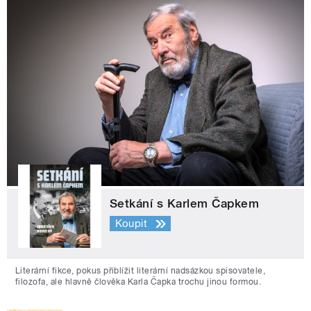
Setkání s Karlem Čapkem
Koupit
Literární fikce, pokus přiblížit literární nadsázkou spisovatele,
filozofa, ale hlavně člověka Karla Čapka trochu jinou formou.