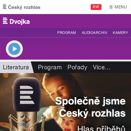
Přejít k hlavnímu obsahu
MENU
ŽIVĚ
PROGRAM
AUDIOARCHIV
KAMERY
Literatura
Program
Pořady
Více
…