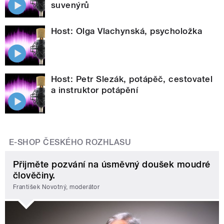
suvenýrů
Host: Olga Vlachynská, psycholožka
Host: Petr Slezák, potápěč, cestovatel
a instruktor potápění
E-SHOP ČESKÉHO ROZHLASU
Přijměte pozvání na úsměvný doušek moudré
člověčiny.
František Novotný, moderátor