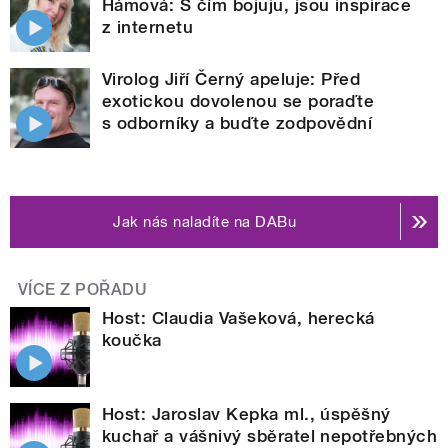
Hámová: S čím bojuju, jsou inspirace
z internetu
Virolog Jiří Černý apeluje: Před
exotickou dovolenou se poraďte
s odborníky a buďte zodpovědní
Jak nás naladíte na DABu
VÍCE Z POŘADU
Host: Claudia Vašeková, herecká
koučka
Host: Jaroslav Kepka ml., úspěšný
kuchař a vášnivý sběratel nepotřebných