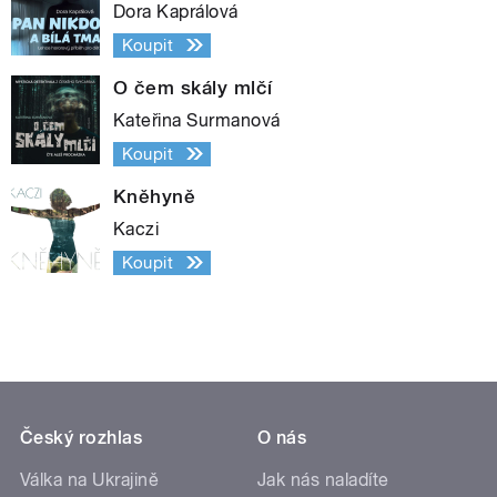
Dora Kaprálová
Koupit
O čem skály mlčí
Kateřina Surmanová
Koupit
Kněhyně
Kaczi
Koupit
Český rozhlas
O nás
Válka na Ukrajině
Jak nás naladíte