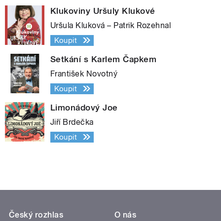
Klukoviny Uršuly Klukové
Uršula Kluková – Patrik Rozehnal
Koupit
Setkání s Karlem Čapkem
František Novotný
Koupit
Limonádový Joe
Jiří Brdečka
Koupit
Český rozhlas
O nás