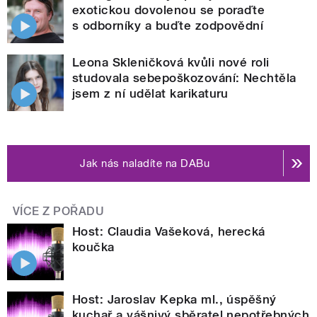
exotickou dovolenou se poraďte
s odborníky a buďte zodpovědní
Leona Skleničková kvůli nové roli
studovala sebepoškozování: Nechtěla
jsem z ní udělat karikaturu
Jak nás naladíte na DABu
VÍCE Z POŘADU
Host: Claudia Vašeková, herecká
koučka
Host: Jaroslav Kepka ml., úspěšný
kuchař a vášnivý sběratel nepotřebných