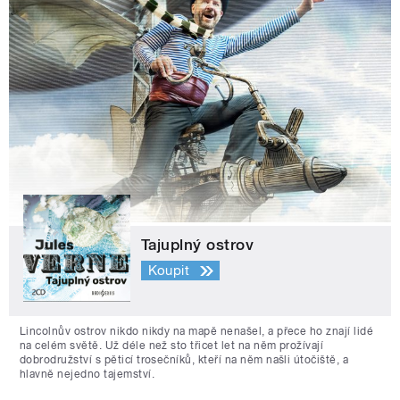
Tajuplný ostrov
Koupit
Lincolnův ostrov nikdo nikdy na mapě nenašel, a přece ho znají lidé
na celém světě. Už déle než sto třicet let na něm prožívají
dobrodružství s pěticí trosečníků, kteří na něm našli útočiště, a
hlavně nejedno tajemství.