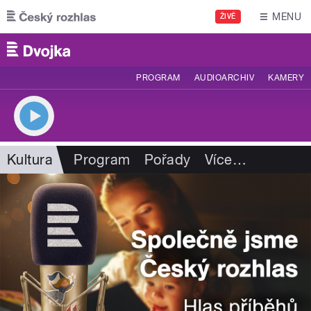
Přejít k hlavnímu obsahu
MENU
ŽIVĚ
PROGRAM
AUDIOARCHIV
KAMERY
Kultura
Program
Pořady
Více
…