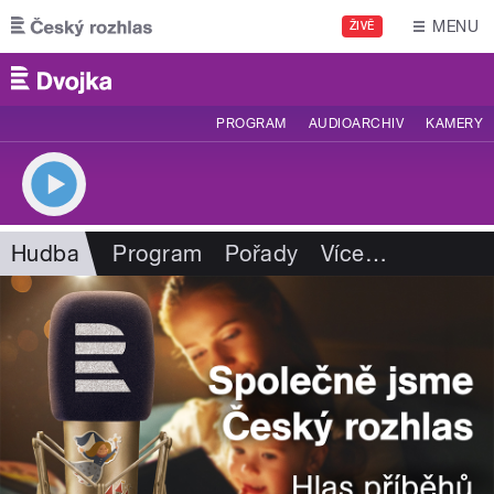
Přejít k hlavnímu obsahu
MENU
ŽIVĚ
PROGRAM
AUDIOARCHIV
KAMERY
Hudba
Program
Pořady
Více
…