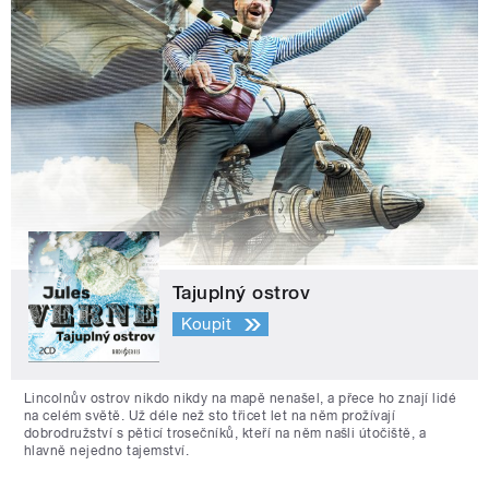
Tajuplný ostrov
Koupit
Lincolnův ostrov nikdo nikdy na mapě nenašel, a přece ho znají lidé
na celém světě. Už déle než sto třicet let na něm prožívají
dobrodružství s pěticí trosečníků, kteří na něm našli útočiště, a
hlavně nejedno tajemství.