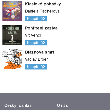
Klasické pohádky
Daniela Fischerová
Koupit
Pohřbeni zaživa
Vít Vencl
Koupit
Bláznova smrt
Václav Erben
Koupit
Český rozhlas
O nás