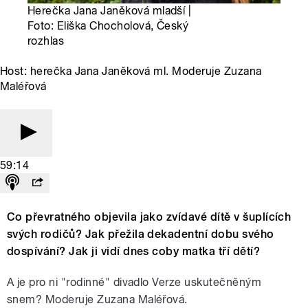
Herečka Jana Janěková mladší |
Foto: Eliška Chocholová, Český
rozhlas
Host: herečka Jana Janěková ml. Moderuje Zuzana
Maléřová
59:14
Co převratného objevila jako zvídavé dítě v šuplících
svých rodičů? Jak přežila dekadentní dobu svého
dospívání? Jak ji vidí dnes coby matka tří dětí?
A je pro ni "rodinné" divadlo Verze uskutečněným
snem? Moderuje Zuzana Maléřová.