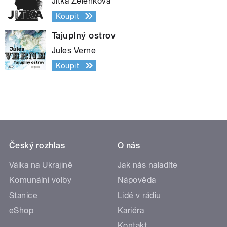
Jitka Zelenková
Koupit
Tajuplný ostrov
Jules Verne
Koupit
Český rozhlas
O nás
Válka na Ukrajině
Jak nás naladíte
Komunální volby
Nápověda
Stanice
Lidé v rádiu
eShop
Kariéra
Kontakt