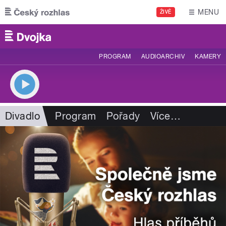
Přejít k hlavnímu obsahu
MENU
ŽIVĚ
PROGRAM
AUDIOARCHIV
KAMERY
Divadlo
Program
Pořady
Více
…