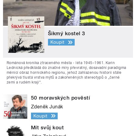
Šikmý kostel 3
Koupit
Románová kronika ztraceného města - léta 1945–1961. Karin
Lednická předkládá do značné míry převratný, dosavadní paradigma
měnící obraz hornického regionu, jehož zahlazenou historii stále
překrývá tlustá vrstva mýtů a zakořeněných stereotypů o „černé
zemi a rudém kraji“.
50 moravských pověstí
Zdeněk Junák
Koupit
Mít svůj kout