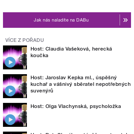
Jak nás naladíte na DABu
VÍCE Z POŘADU
Host: Claudia Vašeková, herecká
koučka
Host: Jaroslav Kepka ml., úspěšný
kuchař a vášnivý sběratel nepotřebných
suvenýrů
Host: Olga Vlachynská, psycholožka