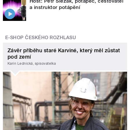
Host: Petr Slezák, potápěč, cestovatel
a instruktor potápění
E-SHOP ČESKÉHO ROZHLASU
Závěr příběhu staré Karviné, který měl zůstat
pod zemí
Karin Lednická, spisovatelka