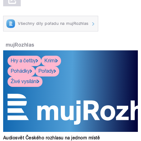
Všechny díly pořadu na mujRozhlas
mujRozhlas
Hry a četby
Krimi
Pohádky
Pořady
Živé vysílání
Audiosvět Českého rozhlasu na jednom místě