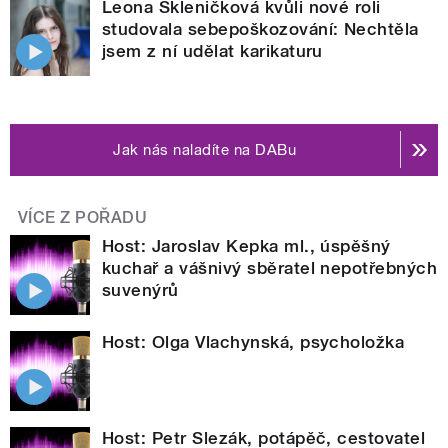
Leona Skleničková kvůli nové roli
studovala sebepoškozování: Nechtěla
jsem z ní udělat karikaturu
Jak nás naladíte na DABu
VÍCE Z POŘADU
Host: Jaroslav Kepka ml., úspěšný
kuchař a vášnivý sběratel nepotřebných
suvenýrů
Host: Olga Vlachynská, psycholožka
Host: Petr Slezák, potápěč, cestovatel