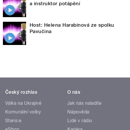
a instruktor potápění
Host: Helena Harabinová ze spolku
Pavučina
Český rozhlas
O nás
Válka na Ukrajině
Jak nás naladíte
Komunální volby
Nápověda
Stanice
Lidé v rádiu
eShop
Kariéra