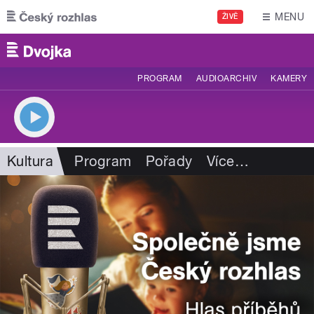
Přejít k hlavnímu obsahu
MENU
ŽIVĚ
PROGRAM
AUDIOARCHIV
KAMERY
Kultura
Program
Pořady
Více
…