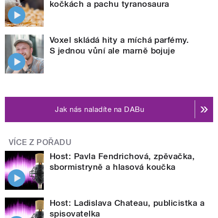
kočkách a pachu tyranosaura
Voxel skládá hity a míchá parfémy.
S jednou vůní ale marně bojuje
Jak nás naladíte na DABu
VÍCE Z POŘADU
Host: Pavla Fendrichová, zpěvačka,
sbormistryně a hlasová koučka
Host: Ladislava Chateau, publicistka a
spisovatelka