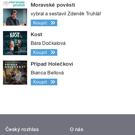
Moravské pověsti
vybral a sestavil Zdeněk Truhlář
Koupit
Kost
Bára Dočkalová
Koupit
Případ Holečkovi
Bianca Bellová
Koupit
Český rozhlas
O nás