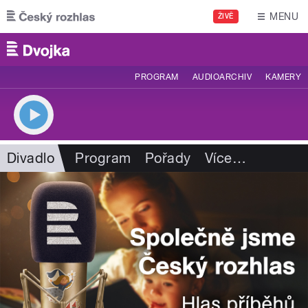
Přejít k hlavnímu obsahu
MENU
ŽIVĚ
PROGRAM
AUDIOARCHIV
KAMERY
Divadlo
Program
Pořady
Více
…