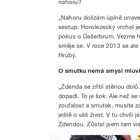
nahoru?
„Nahoru dolízám úplně unaven
sestup. Horolezecký vrchol je
pokus o Gašerbrum. Vezme h
směje se. V roce 2013 se ale
Hrubý.
O smutku nemá smysl mluvi
„Zdenda se zřítil stěnou dolů.
dopadl. To je šok. Ale než se
zoufalost a smutek, musíte z
ještě o váš život. V tu chvíli
Zdendou. Zůstal jsem tam vis