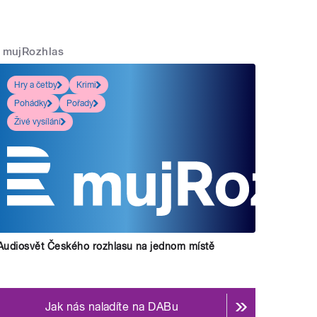
mujRozhlas
Hry a četby
Krimi
Pohádky
Pořady
Živé vysílání
Audiosvět Českého rozhlasu na jednom místě
Jak nás naladíte na DABu