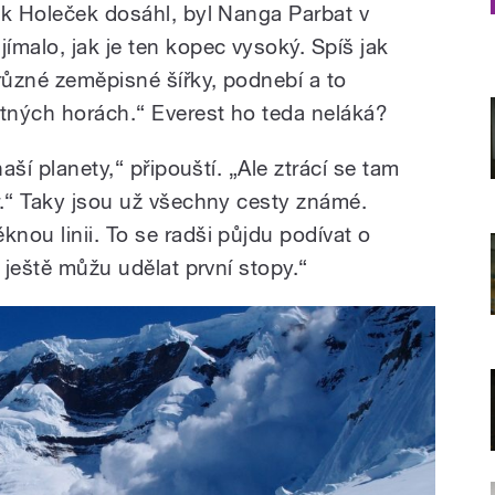
ek Holeček dosáhl, byl Nanga Parbat v
ímalo, jak je ten kopec vysoký. Spíš jak
různé zeměpisné šířky, podnebí a to
tných horách.“ Everest ho teda neláká?
aší planety,“ připouští. „Ale ztrácí se tam
r.“ Taky jsou už všechny cesty známé.
nou linii. To se radši půjdu podívat o
e ještě můžu udělat první stopy.“