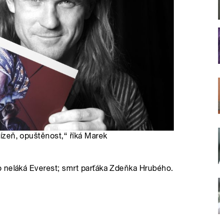
žízeň, opuštěnost,“ říká Marek
 neláká Everest; smrt parťáka Zdeňka Hrubého.