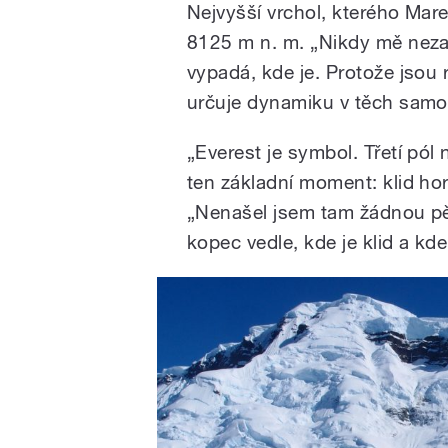
Nejvyšší vrchol, kterého Mar
8125 m n. m. „Nikdy mě nezaj
vypadá, kde je. Protože jsou 
určuje dynamiku v těch samo
„Everest je symbol. Třetí pól n
ten základní moment: klid ho
„Nenašel jsem tam žádnou pěk
kopec vedle, kde je klid a kd