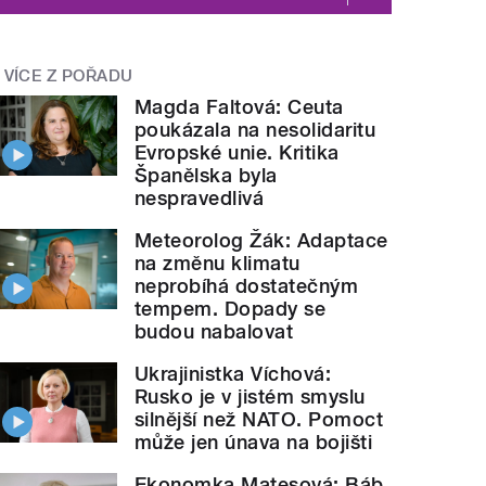
VÍCE Z POŘADU
Magda Faltová: Ceuta
poukázala na nesolidaritu
Evropské unie. Kritika
Španělska byla
nespravedlivá
Meteorolog Žák: Adaptace
na změnu klimatu
neprobíhá dostatečným
tempem. Dopady se
budou nabalovat
Ukrajinistka Víchová:
Rusko je v jistém smyslu
silnější než NATO. Pomoct
může jen únava na bojišti
Ekonomka Matesová: Báb