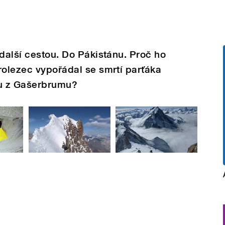
 další cestou. Do Pákistánu. Proč ho
rolezec vypořádal se smrtí parťáka
u z Gašerbrumu?