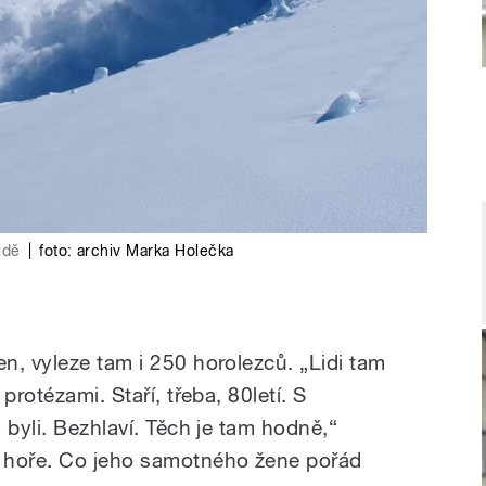
idě
|
foto:
archiv Marka Holečka
n, vyleze tam i 250 horolezců. „Lidi tam
protézami. Staří, třeba, 80letí. S
 byli. Bezhlaví. Těch je tam hodně,“
 hoře. Co jeho samotného žene pořád