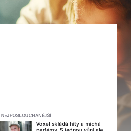
NEJPOSLOUCHANĚJŠÍ
Voxel skládá hity a míchá
parfémy. S jednou vůní ale