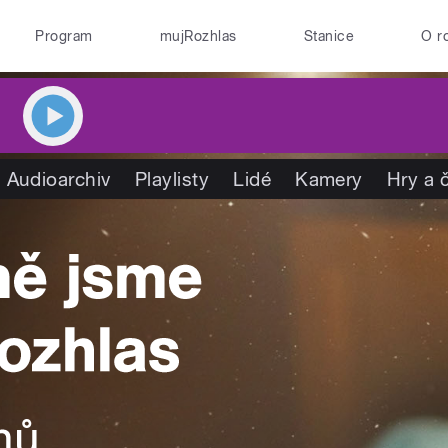
Program
mujRozhlas
Stanice
O r
Audioarchiv
Playlisty
Lidé
Kamery
Hry a 