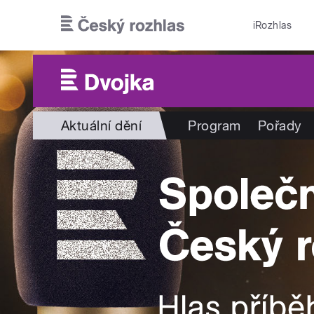
Přejít k hlavnímu obsahu
iRozhlas
Aktuální dění
Program
Pořady