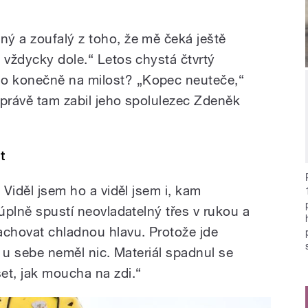
ý a zoufalý z toho, že mě čeká ještě
 vždycky dole.“ Letos chystá čtvrtý
o konečně na milost? „Kopec neuteče,“
 právě tam zabil jeho spolulezec Zdeněk
t
 Viděl jsem ho a viděl jsem i, kam
 úplně spustí neovladatelný třes v rukou a
achovat chladnou hlavu. Protože jde
 já u sebe neměl nic. Materiál spadnul se
et, jak moucha na zdi.“