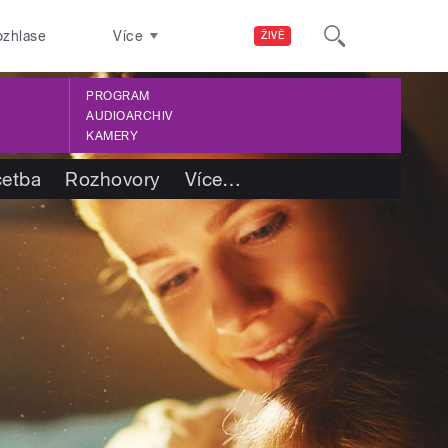
ozhlase
Více
ŽIVĚ
PROGRAM
AUDIOARCHIV
KAMERY
četba
Rozhovory
Více
…