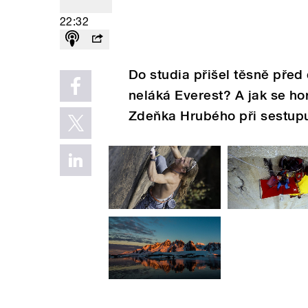
22:32
Do studia přišel těsně před
neláká Everest? A jak se ho
Zdeňka Hrubého při sestup