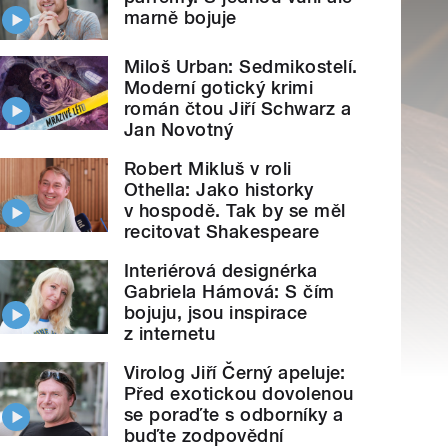
marně bojuje
Miloš Urban: Sedmikostelí.
Moderní gotický krimi
román čtou Jiří Schwarz a
Jan Novotný
Robert Mikluš v roli
Othella: Jako historky
v hospodě. Tak by se měl
recitovat Shakespeare
Interiérová designérka
Gabriela Hámová: S čím
bojuju, jsou inspirace
z internetu
Virolog Jiří Černý apeluje:
Před exotickou dovolenou
se poraďte s odborníky a
buďte zodpovědní