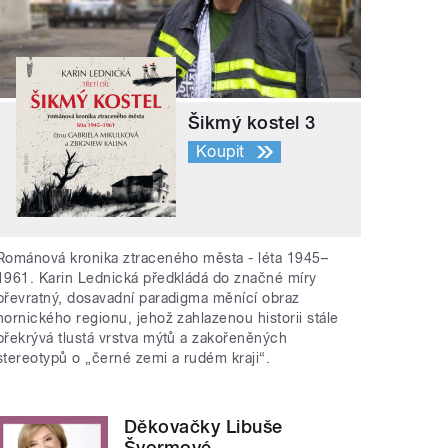
Šikmý kostel 3
Koupit
Románová kronika ztraceného města - léta 1945–
1961. Karin Lednická předkládá do značné míry
převratný, dosavadní paradigma měnící obraz
hornického regionu, jehož zahlazenou historii stále
překrývá tlustá vrstva mýtů a zakořeněných
stereotypů o „černé zemi a rudém kraji“.
Děkovačky Libuše
Švormové