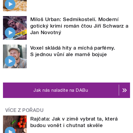
Miloš Urban: Sedmikostelí. Moderní
gotický krimi román čtou Jiří Schwarz a
Jan Novotný
Voxel skládá hity a míchá parfémy.
S jednou vůní ale marně bojuje
Jak nás naladíte na DABu
VÍCE Z POŘADU
Rajčata: Jak v zimě vybrat ta, která
budou vonět i chutnat skvěle