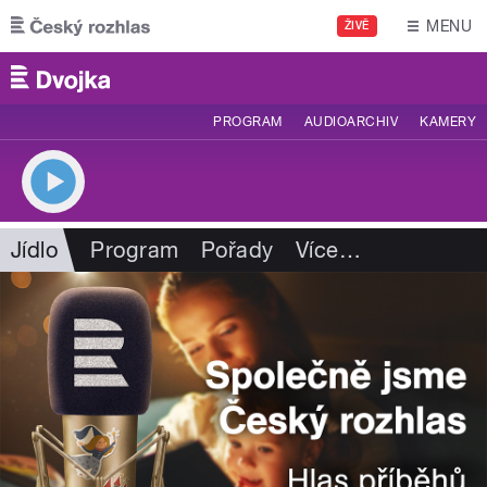
Přejít k hlavnímu obsahu
MENU
ŽIVĚ
PROGRAM
AUDIOARCHIV
KAMERY
Jídlo
Program
Pořady
Více
…