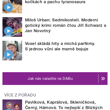
kočkách a pachu tyranosaura
Miloš Urban: Sedmikostelí. Moderní
gotický krimi román čtou Jiří Schwarz a
Jan Novotný
Voxel skládá hity a míchá parfémy.
S jednou vůní ale marně bojuje
Jak nás naladíte na DABu
VÍCE Z POŘADU
Pavlíková, Kaprálová, Skleničková,
Černý, Hámová. To nejlepší z Blízkých