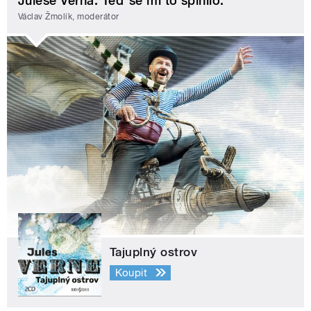
Julese Verna. Teď se mi to splnilo.
Václav Žmolík, moderátor
Tajuplný ostrov
Koupit