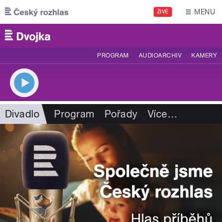
Přejít k hlavnímu obsahu
MENU
ŽIVĚ
PROGRAM
AUDIOARCHIV
KAMERY
Divadlo
Program
Pořady
Více
…