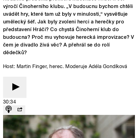
výročí Činoherního klubu. „V budoucnu bychom chtěli
uvádět hry, které tam už byly v minulosti,“ vysvětluje
umělecký šéf. Jak byly zvoleni herci a herečky pro
představení Hráči? Co chystá Činoherní klub do
budoucna? Proč mu vyhovuje herecká improvizace? V
čem je divadlo živá věc? A přehrál se do rolí
dědečků?
Host: Martin Finger, herec. Moderuje Adéla Gondíková
30:34