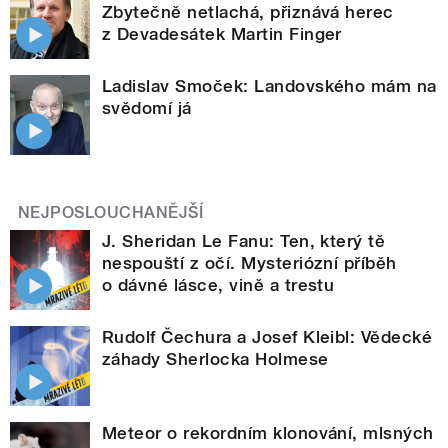
Zbytečně netlachá, přiznává herec
z Devadesátek Martin Finger
Ladislav Smoček: Landovského mám na
svědomí já
NEJPOSLOUCHANĚJŠÍ
J. Sheridan Le Fanu: Ten, který tě
nespouští z očí. Mysteriózní příběh
o dávné lásce, vině a trestu
Rudolf Čechura a Josef Kleibl: Vědecké
záhady Sherlocka Holmese
Meteor o rekordním klonování, mlsných