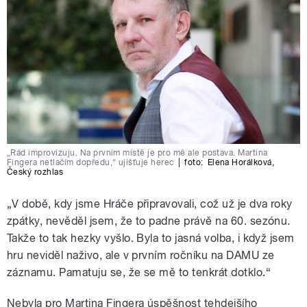
„Rád improvizuju. Na prvním místě je pro mě ale postava. Martina
Fingera netlačím dopředu,“ ujišťuje herec
|
foto:
Elena Horálková
,
Český rozhlas
„V době, kdy jsme Hráče připravovali, což už je dva roky
zpátky, nevěděl jsem, že to padne právě na 60. sezónu.
Takže to tak hezky vyšlo. Byla to jasná volba, i když jsem
hru neviděl naživo, ale v prvním ročníku na DAMU ze
záznamu. Pamatuju se, že se mě to tenkrát dotklo.“
Nebyla pro Martina Fingera úspěšnost tehdejšího