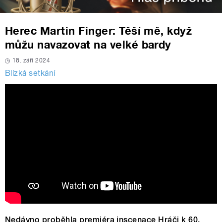
Herec Martin Finger: Těší mě, když
můžu navazovat na velké bardy
18. září 2024
Blízká setkání
Nedávno proběhla premiéra inscenace Hráči k 60.