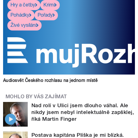
Hry a četby
Krimi
Pohádky
Pořady
Živé vysílání
Audiosvět Českého rozhlasu na jednom místě
MOHLO BY VÁS ZAJÍMAT
Nad rolí v Ulici jsem dlouho váhal. Ale
nikdy jsem nebyl intelektuálně zapšklej,
říká Martin Finger
Postava kapitána Plíška je mi blízká.