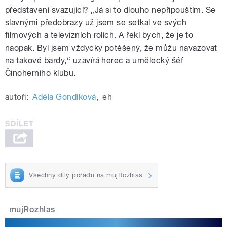
představení svazující? „Já si to dlouho nepřipouštím. Se
slavnými předobrazy už jsem se setkal ve svých
filmových a televizních rolích. A řekl bych, že je to
naopak. Byl jsem vždycky potěšený, že můžu navazovat
na takové bardy,“ uzavírá herec a umělecký šéf
Činoherního klubu.
autoři:
Adéla Gondíková
,
eh
Všechny díly pořadu na mujRozhlas
mujRozhlas