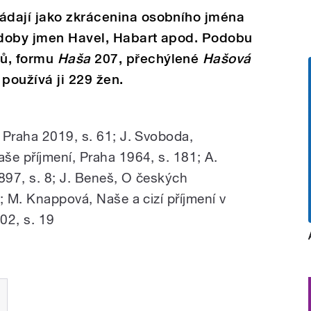
ádají jako zkrácenina osobního jména
odoby jmen Havel, Habart apod. Podobu
žů, formu
Haša
207, přechýlené
Hašová
 používá ji 229 žen.
 Praha 2019, s. 61; J. Svoboda,
še příjmení, Praha 1964, s. 181; A.
1897, s. 8; J. Beneš, O českých
; M. Knappová, Naše a cizí příjmení v
02, s. 19