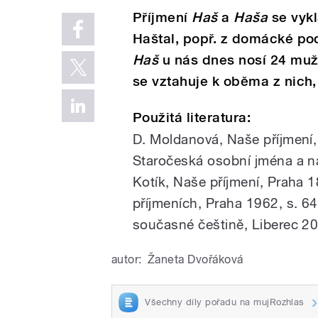
Příjmení
Haš
a
Haša
se vykl
Haštal, popř. z domácké p
Haš
u nás dnes nosí 24 mu
se vztahuje k oběma z nich,
Použitá literatura:
D. Moldanová, Naše příjmení,
Staročeská osobní jména a na
Kotík, Naše příjmení, Praha 
příjmeních, Praha 1962, s. 64
současné češtině, Liberec 20
autor:
Žaneta Dvořáková
Všechny díly pořadu na mujRozhlas