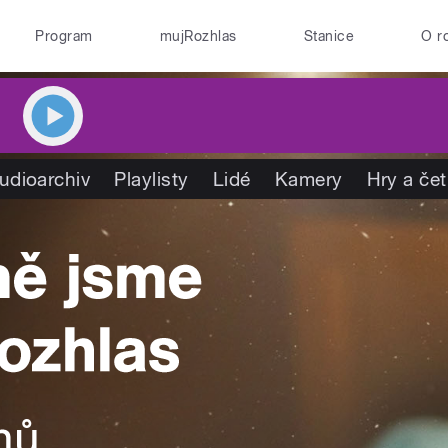
Program
mujRozhlas
Stanice
O r
udioarchiv
Playlisty
Lidé
Kamery
Hry a če