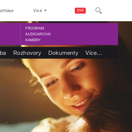
ozhlase
Více
ŽIVĚ
PROGRAM
AUDIOARCHIV
KAMERY
tba
Rozhovory
Dokumenty
Více
…