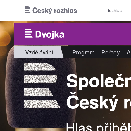
Přejít k hlavnímu obsahu
iRozhlas
Vzdělávání
Program
Pořady
A