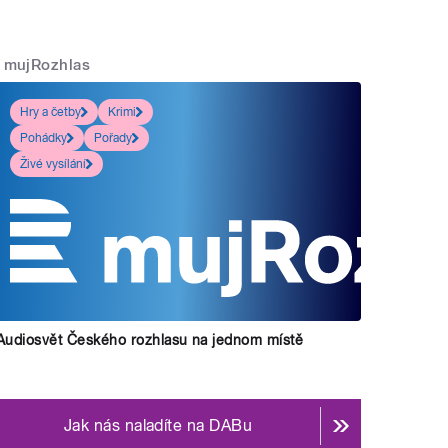
mujRozhlas
Hry a četby
Krimi
Pohádky
Pořady
Živé vysílání
Audiosvět Českého rozhlasu na jednom místě
Jak nás naladíte na DABu