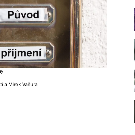
ay
vá a Mirek Vaňura