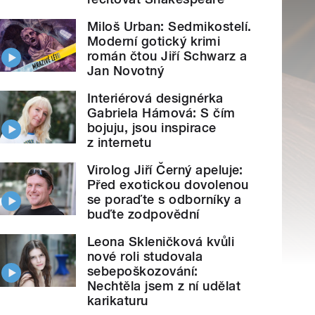
Miloš Urban: Sedmikostelí.
Moderní gotický krimi
román čtou Jiří Schwarz a
Jan Novotný
Interiérová designérka
Gabriela Hámová: S čím
bojuju, jsou inspirace
z internetu
Virolog Jiří Černý apeluje:
Před exotickou dovolenou
se poraďte s odborníky a
buďte zodpovědní
Leona Skleničková kvůli
nové roli studovala
sebepoškozování:
Nechtěla jsem z ní udělat
karikaturu