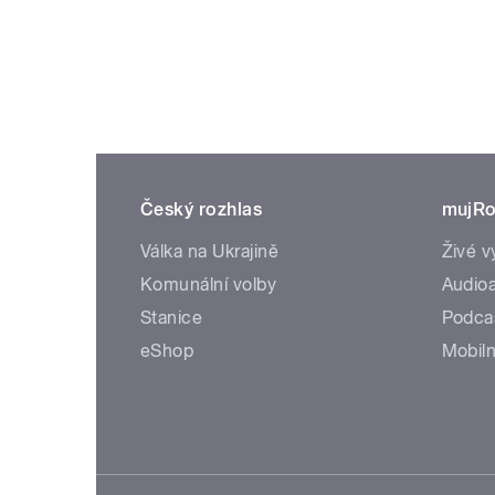
Český rozhlas
mujRo
Válka na Ukrajině
Živé v
Komunální volby
Audioa
Stanice
Podca
eShop
Mobiln