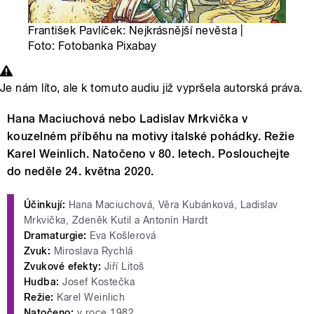
František Pavlíček: Nejkrásnější nevěsta |
Foto: Fotobanka Pixabay
Je nám líto, ale k tomuto audiu již vypršela autorská práva.
Hana Maciuchová nebo Ladislav Mrkvička v
kouzelném příběhu na motivy italské pohádky. Režie
Karel Weinlich. Natočeno v 80. letech. Poslouchejte
do neděle 24. května 2020.
Účinkují:
Hana Maciuchová, Věra Kubánková, Ladislav
Mrkvička, Zdeněk Kutil a Antonín Hardt
Dramaturgie:
Eva Košlerová
Zvuk:
Miroslava Rychlá
Zvukové efekty:
Jiří Litoš
Hudba:
Josef Kostečka
Režie:
Karel Weinlich
Natočeno:
v roce 1982