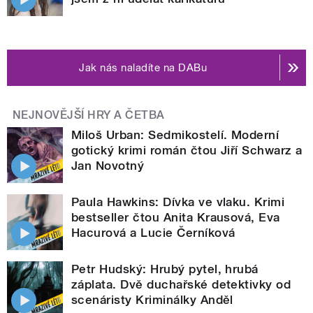
Jak nás naladíte na DABu
NEJNOVĚJŠÍ HRY A ČETBA
Miloš Urban: Sedmikostelí. Moderní
gotický krimi román čtou Jiří Schwarz a
Jan Novotný
Paula Hawkins: Dívka ve vlaku. Krimi
bestseller čtou Anita Krausová, Eva
Hacurová a Lucie Černíková
Petr Hudský: Hrubý pytel, hrubá
záplata. Dvě duchařské detektivky od
scenáristy Kriminálky Anděl