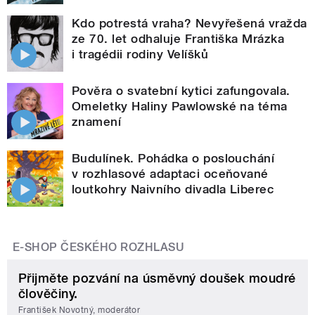
Kdo potrestá vraha? Nevyřešená vražda
ze 70. let odhaluje Františka Mrázka
i tragédii rodiny Velíšků
Pověra o svatební kytici zafungovala.
Omeletky Haliny Pawlowské na téma
znamení
Budulínek. Pohádka o poslouchání
v rozhlasové adaptaci oceňované
loutkohry Naivního divadla Liberec
E-SHOP ČESKÉHO ROZHLASU
Přijměte pozvání na úsměvný doušek moudré
člověčiny.
František Novotný, moderátor