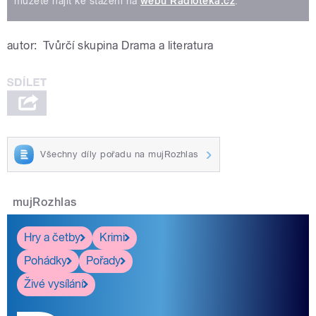
můžete najít ke stažení na
webu Radioteka.cz
.
autor:
Tvůrčí skupina Drama a literatura
Všechny díly pořadu na mujRozhlas
mujRozhlas
Hry a četby
Krimi
Pohádky
Pořady
Živé vysílání