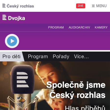
Přejít k hlavnímu obsahu
MENU
ŽIVĚ
PROGRAM
AUDIOARCHIV
KAMERY
Pro děti
Program
Pořady
Více
…