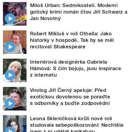
Miloš Urban: Sedmikostelí. Moderní
gotický krimi román čtou Jiří Schwarz a
Jan Novotný
Robert Mikluš v roli Othella: Jako
historky v hospodě. Tak by se měl
recitovat Shakespeare
Interiérová designérka Gabriela
Hámová: S čím bojuju, jsou inspirace
z internetu
Virolog Jiří Černý apeluje: Před
exotickou dovolenou se poraďte
s odborníky a buďte zodpovědní
Leona Skleničková kvůli nové roli
studovala sebepoškozování: Nechtěla
jsem z ní udělat karikaturu