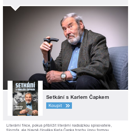
Setkání s Karlem Čapkem
Koupit
Literární fikce, pokus přiblížit literární nadsázkou spisovatele,
filozofa, ale hlavně člověka Karla Čapka trochu jinou formou.