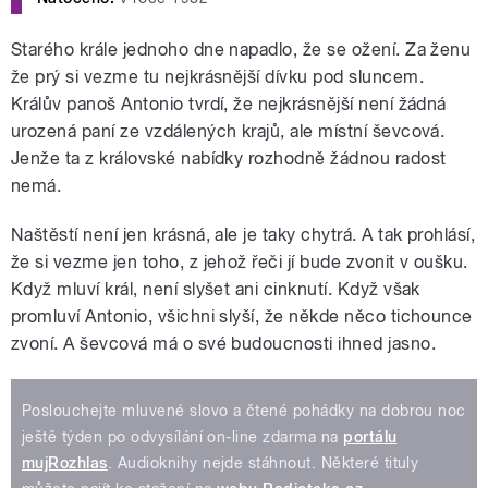
Starého krále jednoho dne napadlo, že se ožení. Za ženu
že prý si vezme tu nejkrásnější dívku pod sluncem.
Králův panoš Antonio tvrdí, že nejkrásnější není žádná
urozená paní ze vzdálených krajů, ale místní ševcová.
Jenže ta z královské nabídky rozhodně žádnou radost
nemá.
Naštěstí není jen krásná, ale je taky chytrá. A tak prohlásí,
že si vezme jen toho, z jehož řeči jí bude zvonit v oušku.
Když mluví král, není slyšet ani cinknutí. Když však
promluví Antonio, všichni slyší, že někde něco tichounce
zvoní. A ševcová má o své budoucnosti ihned jasno.
Poslouchejte mluvené slovo a čtené pohádky na dobrou noc
ještě týden po odvysílání on-line zdarma na
portálu
mujRozhlas
. Audioknihy nejde stáhnout. Některé tituly