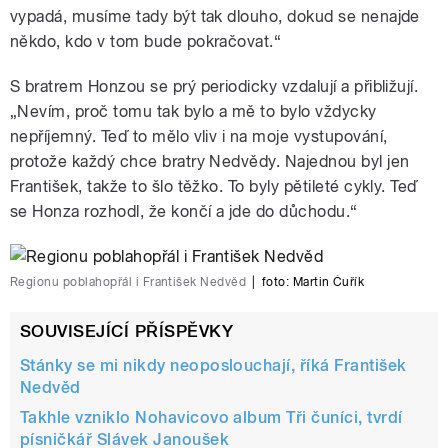
vypadá, musíme tady být tak dlouho, dokud se nenajde
někdo, kdo v tom bude pokračovat.“
S bratrem Honzou se prý periodicky vzdalují a přibližují.
„Nevím, proč tomu tak bylo a mě to bylo vždycky
nepříjemný. Teď to mělo vliv i na moje vystupování,
protože každý chce bratry Nedvědy. Najednou byl jen
František, takže to šlo těžko. To byly pětileté cykly. Teď
se Honza rozhodl, že končí a jde do důchodu.“
Regionu poblahopřál i František Nedvěd
|
foto:
Martin Čuřík
SOUVISEJÍCÍ PŘÍSPĚVKY
Stánky se mi nikdy neoposlouchají, říká František
Nedvěd
Takhle vzniklo Nohavicovo album Tři čuníci, tvrdí
písničkář Slávek Janoušek