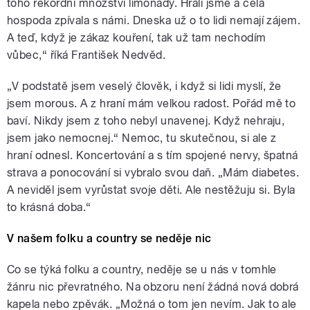
toho rekordní množství limonády. Hráli jsme a celá
hospoda zpívala s námi. Dneska už o to lidi nemají zájem.
A teď, když je zákaz kouření, tak už tam nechodím
vůbec,“ říká František Nedvěd.
„V podstatě jsem veselý člověk, i když si lidi myslí, že
jsem morous. A z hraní mám velkou radost. Pořád mě to
baví. Nikdy jsem z toho nebyl unavenej. Když nehraju,
jsem jako nemocnej.“ Nemoc, tu skutečnou, si ale z
hraní odnesl. Koncertování a s tím spojené nervy, špatná
strava a ponocování si vybralo svou daň. „Mám diabetes.
A neviděl jsem vyrůstat svoje děti. Ale nestěžuju si. Byla
to krásná doba.“
V našem folku a country se neděje nic
Co se týká folku a country, neděje se u nás v tomhle
žánru nic převratného. Na obzoru není žádná nová dobrá
kapela nebo zpěvák. „Možná o tom jen nevím. Jak to ale