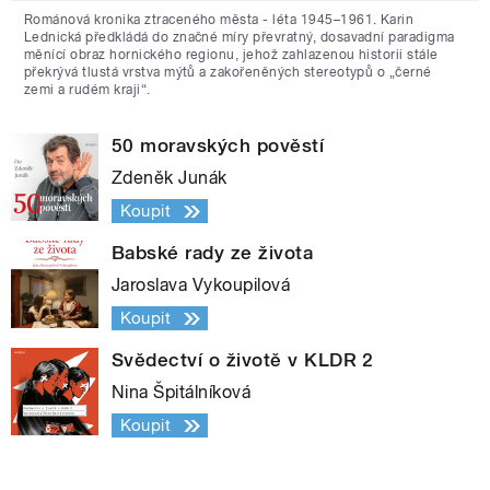
Románová kronika ztraceného města - léta 1945–1961. Karin
Lednická předkládá do značné míry převratný, dosavadní paradigma
měnící obraz hornického regionu, jehož zahlazenou historii stále
překrývá tlustá vrstva mýtů a zakořeněných stereotypů o „černé
zemi a rudém kraji“.
50 moravských pověstí
Zdeněk Junák
Koupit
Babské rady ze života
Jaroslava Vykoupilová
Koupit
Svědectví o životě v KLDR 2
Nina Špitálníková
Koupit