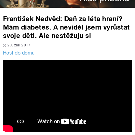
František Nedvěd: Daň za léta hraní?
Mám diabetes. A neviděl jsem vyrůstat
svoje děti. Ale nestěžuju si
20. září 2017
Host do domu