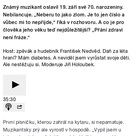
Známý muzikant oslavil 19. září své 70. narozeniny.
Nebilancuje. „Neberu to jako zlom. Je to jen číslo a
vůbec mi to nepřijde,“ říká v rozhovoru. A co je pro
člověka jeho věku teď nejdůležitější? „Přání zdraví
není fráze.“
Host: zpěvák a hudebník František Nedvěd. Daň za léta
hraní? Mám diabetes. A neviděl jsem vyrůstat svoje děti.
Ale nestěžuju si. Moderuje Jiří Holoubek.
35:30
První písničku, kterou zahrál na kytaru, si nepamatuje.
Muzikantsky prý ale vyrostl v hospodě. „Vypil jsem u