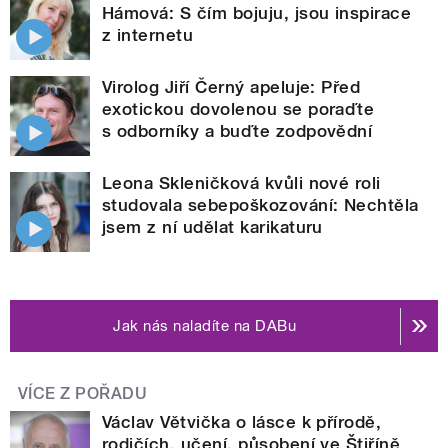
Hámová: S čím bojuju, jsou inspirace
z internetu
Virolog Jiří Černý apeluje: Před
exotickou dovolenou se poraďte
s odborníky a buďte zodpovědní
Leona Skleničková kvůli nové roli
studovala sebepoškozování: Nechtěla
jsem z ní udělat karikaturu
Jak nás naladíte na DABu
VÍCE Z POŘADU
Václav Větvička o lásce k přírodě,
rodičích, učení, působení ve Štiříně