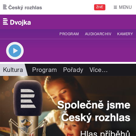
Přejít k hlavnímu obsahu
MENU
ŽIVĚ
PROGRAM
AUDIOARCHIV
KAMERY
Kultura
Program
Pořady
Více
…