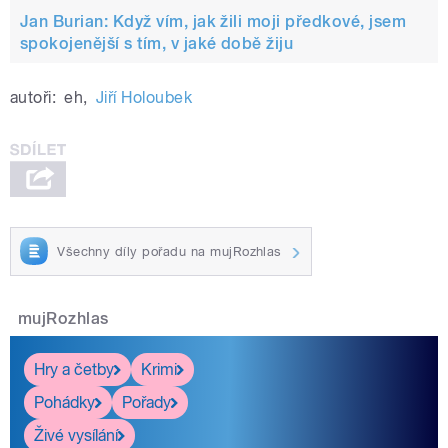
Jan Burian: Když vím, jak žili moji předkové, jsem
spokojenější s tím, v jaké době žiju
autoři:
eh
,
Jiří Holoubek
Všechny díly pořadu na mujRozhlas
mujRozhlas
Hry a četby
Krimi
Pohádky
Pořady
Živé vysílání