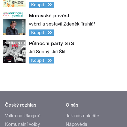
Koupit
Moravské pověsti
vybral a sestavil Zdeněk Truhlář
Koupit
Půlnoční párty S+Š
Jiří Suchý, Jiří Šlitr
Koupit
Český rozhlas
O nás
Válka na Ukrajině
Jak nás naladíte
Komunální volby
Nápověda