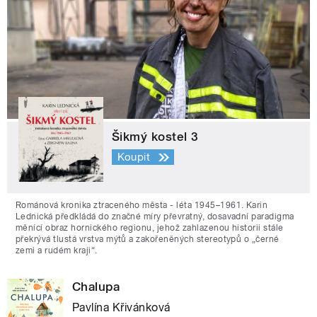
Šikmý kostel 3
Koupit
Románová kronika ztraceného města - léta 1945–1961. Karin
Lednická předkládá do značné míry převratný, dosavadní paradigma
měnící obraz hornického regionu, jehož zahlazenou historii stále
překrývá tlustá vrstva mýtů a zakořeněných stereotypů o „černé
zemi a rudém kraji“.
Chalupa
Pavlína Křivánková