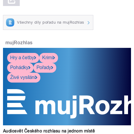
Všechny díly pořadu na mujRozhlas
mujRozhlas
Hry a četby
Krimi
Pohádky
Pořady
Živé vysílání
Audiosvět Českého rozhlasu na jednom místě