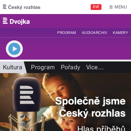
Přejít k hlavnímu obsahu
MENU
ŽIVĚ
PROGRAM
AUDIOARCHIV
KAMERY
Kultura
Program
Pořady
Více
…