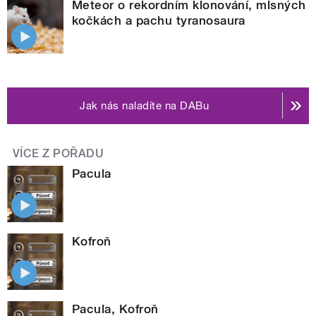
Meteor o rekordním klonování, mlsných
kočkách a pachu tyranosaura
Jak nás naladíte na DABu
VÍCE Z POŘADU
Pacula
Kofroň
Pacula, Kofroň