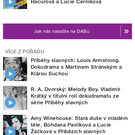
Hacurová a Lucie Černíková
Jak nás naladíte na DABu
VÍCE Z POŘADU
Příběhy slavných: Louis Armstrong.
Dokudrama s Martinem Stránským a
Klárou Suchou
R. A. Dvorský: Melody Boy. Vladimír
Krátký v titulní roli dokudramatu ze
série Příběhy slavných
Amy Winehouse: Stará duše v mladém
těle. Bohdana Pavlíková a Lucie
Žáčková v Příbězích slavných