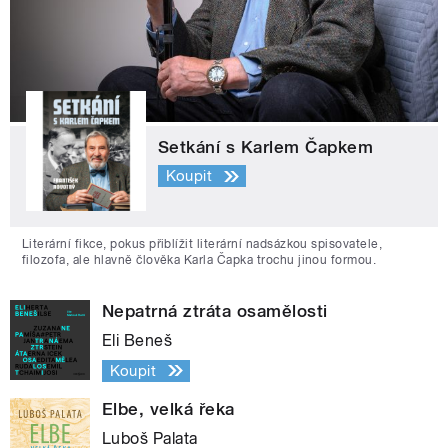
Setkání s Karlem Čapkem
Koupit
Literární fikce, pokus přiblížit literární nadsázkou spisovatele,
filozofa, ale hlavně člověka Karla Čapka trochu jinou formou.
Nepatrná ztráta osamělosti
Eli Beneš
Koupit
Elbe, velká řeka
Luboš Palata