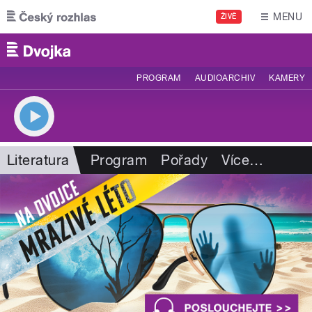
Přejít k hlavnímu obsahu
MENU
ŽIVĚ
PROGRAM
AUDIOARCHIV
KAMERY
Literatura
Program
Pořady
Více
…