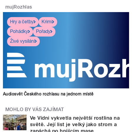
mujRozhlas
Hry a četby
Krimi
Pohádky
Pořady
Živé vysílání
Audiosvět Českého rozhlasu na jednom místě
MOHLO BY VÁS ZAJÍMAT
Ve Vídni vykvetla největší rostlina na
světě. Její list je velký jako strom a
zapáchá po hnijícím mase