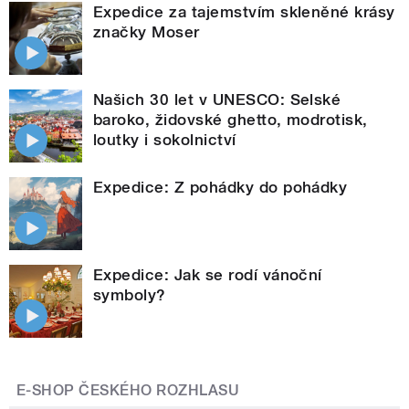
Expedice za tajemstvím skleněné krásy
značky Moser
Našich 30 let v UNESCO: Selské
baroko, židovské ghetto, modrotisk,
loutky i sokolnictví
Expedice: Z pohádky do pohádky
Expedice: Jak se rodí vánoční
symboly?
E-SHOP ČESKÉHO ROZHLASU