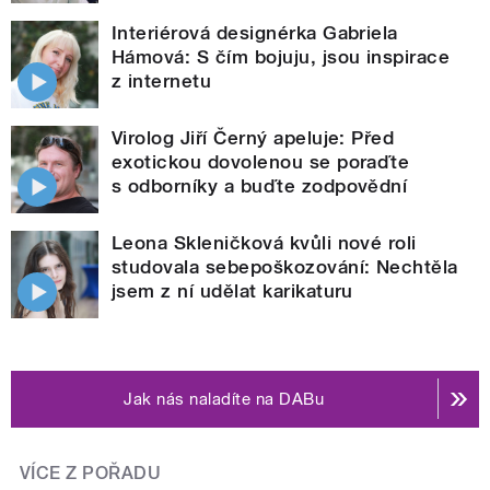
Interiérová designérka Gabriela
Hámová: S čím bojuju, jsou inspirace
z internetu
Virolog Jiří Černý apeluje: Před
exotickou dovolenou se poraďte
s odborníky a buďte zodpovědní
Leona Skleničková kvůli nové roli
studovala sebepoškozování: Nechtěla
jsem z ní udělat karikaturu
Jak nás naladíte na DABu
VÍCE Z POŘADU