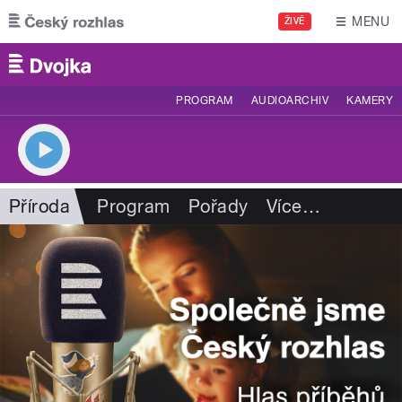
Přejít k hlavnímu obsahu
MENU
ŽIVĚ
PROGRAM
AUDIOARCHIV
KAMERY
Příroda
Program
Pořady
Více
…