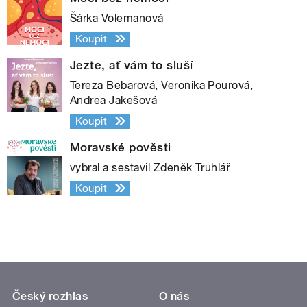
Šárka Volemanová
Koupit
Jezte, ať vám to sluší
Tereza Bebarová, Veronika Pourová,
Andrea Jakešová
Koupit
Moravské pověsti
vybral a sestavil Zdeněk Truhlář
Koupit
Český rozhlas
O nás