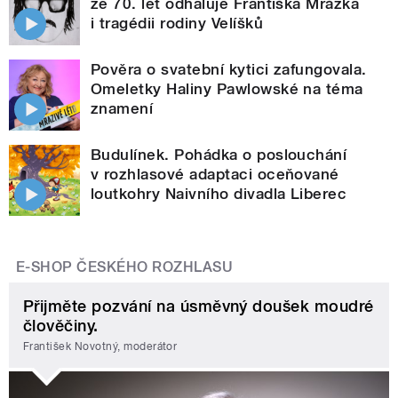
ze 70. let odhaluje Františka Mrázka
i tragédii rodiny Velíšků
Pověra o svatební kytici zafungovala.
Omeletky Haliny Pawlowské na téma
znamení
Budulínek. Pohádka o poslouchání
v rozhlasové adaptaci oceňované
loutkohry Naivního divadla Liberec
E-SHOP ČESKÉHO ROZHLASU
Přijměte pozvání na úsměvný doušek moudré
člověčiny.
František Novotný, moderátor