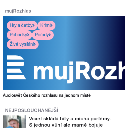
mujRozhlas
Hry a četby
Krimi
Pohádky
Pořady
Živé vysílání
Audiosvět Českého rozhlasu na jednom místě
NEJPOSLOUCHANĚJŠÍ
Voxel skládá hity a míchá parfémy.
S jednou vůní ale marně bojuje