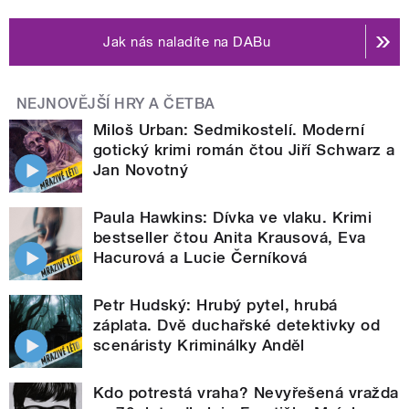
Jak nás naladíte na DABu
NEJNOVĚJŠÍ HRY A ČETBA
Miloš Urban: Sedmikostelí. Moderní
gotický krimi román čtou Jiří Schwarz a
Jan Novotný
Paula Hawkins: Dívka ve vlaku. Krimi
bestseller čtou Anita Krausová, Eva
Hacurová a Lucie Černíková
Petr Hudský: Hrubý pytel, hrubá
záplata. Dvě duchařské detektivky od
scenáristy Kriminálky Anděl
Kdo potrestá vraha? Nevyřešená vražda