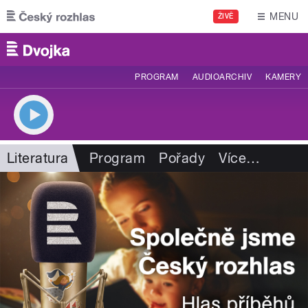
Přejít k hlavnímu obsahu
MENU
ŽIVĚ
PROGRAM
AUDIOARCHIV
KAMERY
Literatura
Program
Pořady
Více
…