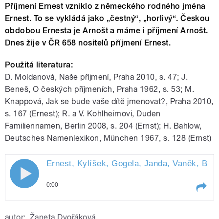
Příjmení Ernest vzniklo z německého rodného jména
Ernest. To se vykládá jako „čestný“, „horlivý“. Českou
obdobou Ernesta je Arnošt a máme i příjmení Arnošt.
Dnes žije v ČR 658 nositelů příjmení Ernest.
Použitá literatura:
D. Moldanová, Naše příjmení, Praha 2010, s. 47; J.
Beneš, O českých příjmeních, Praha 1962, s. 53; M.
Knappová, Jak se bude vaše dítě jmenovat?, Praha 2010,
s. 167 (Ernest); R. a V. Kohlheimovi, Duden
Familiennamen, Berlin 2008, s. 204 (Ernst); H. Bahlow,
Deutsches Namenlexikon, München 1967, s. 128 (Ernst)
Ernest, Kylíšek, Gogela, Janda, Vaněk, Bend
0:00
Play /
Holoubek.
Ernest, Kylíšek, Gogela, Janda,
autor:
Žaneta Dvořáková
Vaněk, Benda. Moderují Kateřina