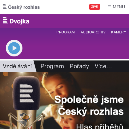
Přejít k hlavnímu obsahu
MENU
ŽIVĚ
PROGRAM
AUDIOARCHIV
KAMERY
Vzdělávání
Program
Pořady
Více
…