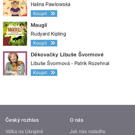
Halina Pawlowská
Koupit
Mauglí
Rudyard Kipling
Koupit
Děkovačky Libuše Švormové
Libuše Švormová - Patrik Rozehnal
Koupit
Český rozhlas
O nás
Válka na Ukrajině
Jak nás naladíte