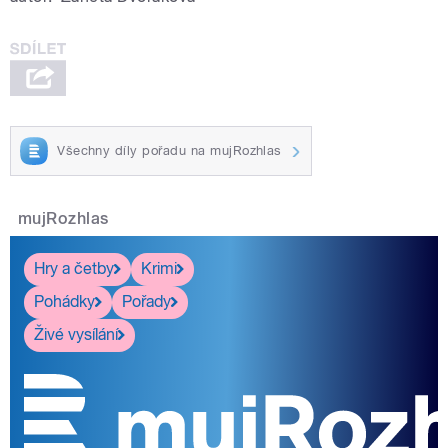
Dvořáková a Jiří
Všechny díly pořadu na mujRozhlas
pause
mujRozhlas
Hry a četby
Krimi
Pohádky
Pořady
Živé vysílání