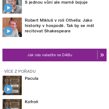
S jednou vůní ale marně bojuje
Robert Mikluš v roli Othella: Jako
historky v hospodě. Tak by se měl
recitovat Shakespeare
Jak nás naladíte na DABu
VÍCE Z POŘADU
Pacula
Kofroň