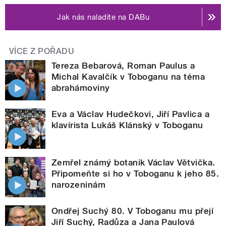
Jak nás naladíte na DABu
VÍCE Z POŘADU
Tereza Bebarová, Roman Paulus a
Michal Kavalčík v Toboganu na téma
abrahámoviny
Eva a Václav Hudečkovi, Jiří Pavlica a
klavírista Lukáš Klánský v Toboganu
Zemřel známý botanik Václav Větvička.
Připomeňte si ho v Toboganu k jeho 85.
narozeninám
Ondřej Suchý 80. V Toboganu mu přejí
Jiří Suchý, Radůza a Jana Paulová