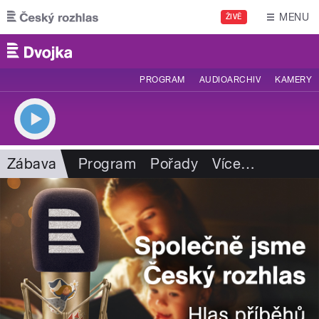
Přejít k hlavnímu obsahu
MENU
ŽIVĚ
PROGRAM
AUDIOARCHIV
KAMERY
Zábava
Program
Pořady
Více
…