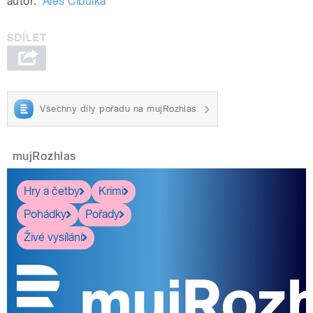
autor:
Aleš Cibulka
Všechny díly pořadu na mujRozhlas
mujRozhlas
Hry a četby
Krimi
Pohádky
Pořady
Živé vysílání