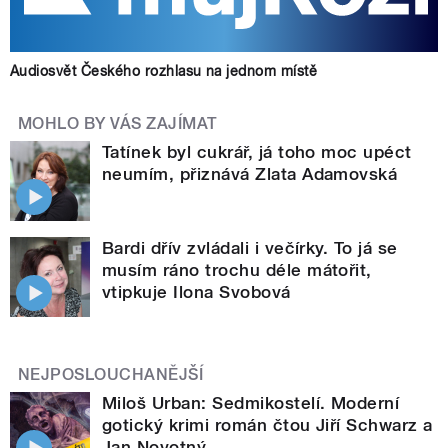
Audiosvět Českého rozhlasu na jednom místě
MOHLO BY VÁS ZAJÍMAT
Tatínek byl cukrář, já toho moc upéct
neumím, přiznává Zlata Adamovská
Bardi dřív zvládali i večírky. To já se
musím ráno trochu déle mátořit,
vtipkuje Ilona Svobová
NEJPOSLOUCHANĚJŠÍ
Miloš Urban: Sedmikostelí. Moderní
gotický krimi román čtou Jiří Schwarz a
Jan Novotný