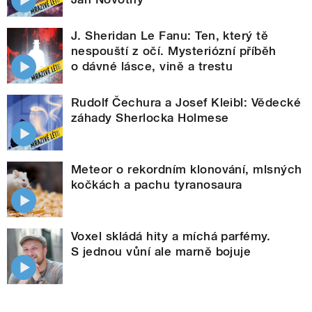
J. Sheridan Le Fanu: Ten, který tě
nespouští z očí. Mysteriózní příběh
o dávné lásce, vině a trestu
Rudolf Čechura a Josef Kleibl: Vědecké
záhady Sherlocka Holmese
Meteor o rekordním klonování, mlsných
kočkách a pachu tyranosaura
Voxel skládá hity a míchá parfémy.
S jednou vůní ale marně bojuje