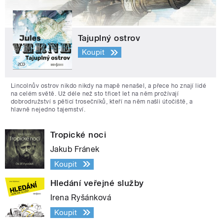
Tajuplný ostrov
Koupit
Lincolnův ostrov nikdo nikdy na mapě nenašel, a přece ho znají lidé
na celém světě. Už déle než sto třicet let na něm prožívají
dobrodružství s pěticí trosečníků, kteří na něm našli útočiště, a
hlavně nejedno tajemství.
Tropické noci
Jakub Fránek
Koupit
Hledání veřejné služby
Irena Ryšánková
Koupit