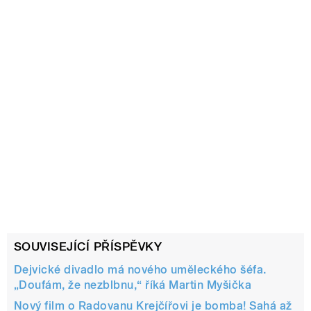
SOUVISEJÍCÍ PŘÍSPĚVKY
Dejvické divadlo má nového uměleckého šéfa.
„Doufám, že nezblbnu,“ říká Martin Myšička
Nový film o Radovanu Krejčířovi je bomba! Sahá až