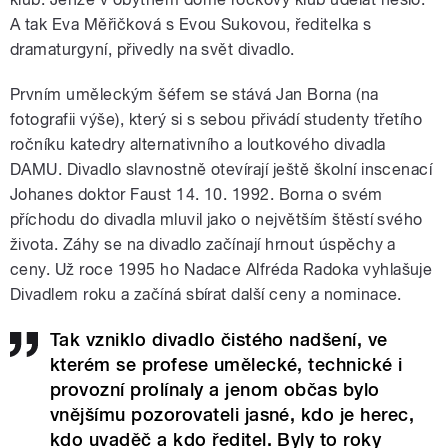
A tak Eva Měřičková s Evou Sukovou, ředitelka s
dramaturgyní, přivedly na svět divadlo.
Prvním uměleckým šéfem se stává Jan Borna (na
fotografii výše), který si s sebou přivádí studenty třetího
ročníku katedry alternativního a loutkového divadla
DAMU. Divadlo slavnostně otevírají ještě školní inscenací
Johanes doktor Faust 14. 10. 1992. Borna o svém
příchodu do divadla mluvil jako o největším štěstí svého
života. Záhy se na divadlo začínají hrnout úspěchy a
ceny. Už roce 1995 ho Nadace Alfréda Radoka vyhlašuje
Divadlem roku a začíná sbírat další ceny a nominace.
Tak vzniklo divadlo čistého nadšení, ve
kterém se profese umělecké, technické i
provozní prolínaly a jenom občas bylo
vnějšímu pozorovateli jasné, kdo je herec,
kdo uvaděč a kdo ředitel. Byly to roky