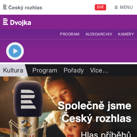
Přejít k hlavnímu obsahu
MENU
ŽIVĚ
PROGRAM
AUDIOARCHIV
KAMERY
Kultura
Program
Pořady
Více
…