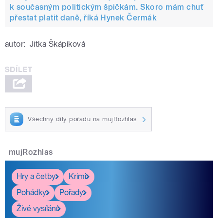
k současným politickým špičkám. Skoro mám chuť
přestat platit daně, říká Hynek Čermák
autor:
Jitka Škápíková
Všechny díly pořadu na mujRozhlas
mujRozhlas
Hry a četby
Krimi
Pohádky
Pořady
Živé vysílání