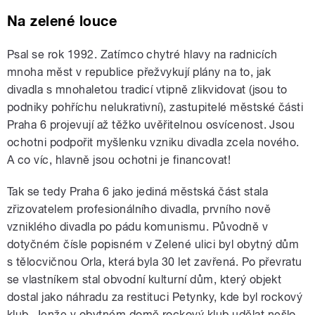
Na zelené louce
Psal se rok 1992. Zatímco chytré hlavy na radnicích
mnoha měst v republice přežvykují plány na to, jak
divadla s mnohaletou tradicí vtipně zlikvidovat (jsou to
podniky pohříchu nelukrativní), zastupitelé městské části
Praha 6 projevují až těžko uvěřitelnou osvícenost. Jsou
ochotni podpořit myšlenku vzniku divadla zcela nového.
A co víc, hlavně jsou ochotni je financovat!
Tak se tedy Praha 6 jako jediná městská část stala
zřizovatelem profesionálního divadla, prvního nově
vzniklého divadla po pádu komunismu. Původně v
dotyčném čísle popisném v Zelené ulici byl obytný dům
s tělocvičnou Orla, která byla 30 let zavřená. Po převratu
se vlastníkem stal obvodní kulturní dům, který objekt
dostal jako náhradu za restituci Petynky, kde byl rockový
klub. Jenže v obytném domě rockový klub udělat nešlo.