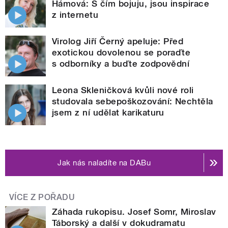
Hámová: S čím bojuju, jsou inspirace
z internetu
Virolog Jiří Černý apeluje: Před
exotickou dovolenou se poraďte
s odborníky a buďte zodpovědní
Leona Skleničková kvůli nové roli
studovala sebepoškozování: Nechtěla
jsem z ní udělat karikaturu
Jak nás naladíte na DABu
VÍCE Z POŘADU
Záhada rukopisu. Josef Somr, Miroslav
Táborský a další v dokudramatu