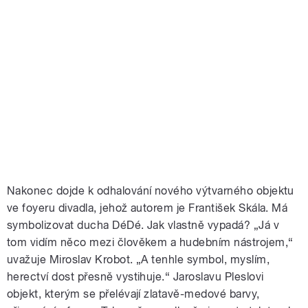
Nakonec dojde k odhalování nového výtvarného objektu
ve foyeru divadla, jehož autorem je František Skála. Má
symbolizovat ducha DéDé. Jak vlastně vypadá? „Já v
tom vidím něco mezi člověkem a hudebním nástrojem,“
uvažuje Miroslav Krobot. „A tenhle symbol, myslím,
herectví dost přesně vystihuje.“ Jaroslavu Pleslovi
objekt, kterým se přelévají zlatavě-medové barvy,