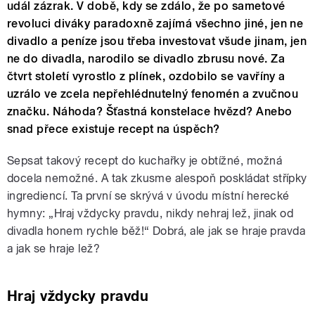
udál zázrak. V době, kdy se zdálo, že po sametové
revoluci diváky paradoxně zajímá všechno jiné, jen ne
divadlo a peníze jsou třeba investovat všude jinam, jen
ne do divadla, narodilo se divadlo zbrusu nové. Za
čtvrt století vyrostlo z plínek, ozdobilo se vavříny a
uzrálo ve zcela nepřehlédnutelný fenomén a zvučnou
značku. Náhoda? Šťastná konstelace hvězd? Anebo
snad přece existuje recept na úspěch?
Sepsat takový recept do kuchařky je obtížné, možná
docela nemožné. A tak zkusme alespoň poskládat střípky
ingrediencí. Ta první se skrývá v úvodu místní herecké
hymny: „Hraj vždycky pravdu, nikdy nehraj lež, jinak od
divadla honem rychle běž!“ Dobrá, ale jak se hraje pravda
a jak se hraje lež?
Hraj vždycky pravdu