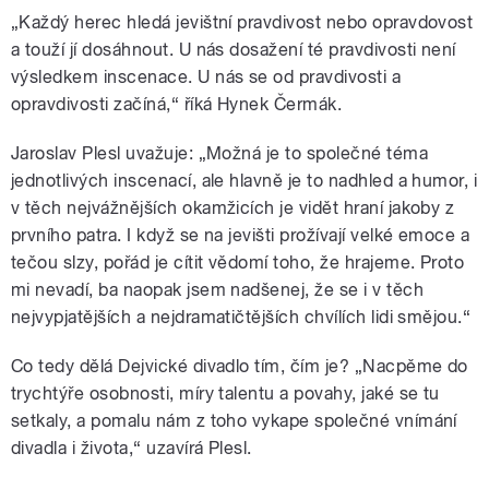
„Každý herec hledá jevištní pravdivost nebo opravdovost
a touží jí dosáhnout. U nás dosažení té pravdivosti není
výsledkem inscenace. U nás se od pravdivosti a
opravdivosti začíná,“ říká Hynek Čermák.
Jaroslav Plesl uvažuje: „Možná je to společné téma
jednotlivých inscenací, ale hlavně je to nadhled a humor, i
v těch nejvážnějších okamžicích je vidět hraní jakoby z
prvního patra. I když se na jevišti prožívají velké emoce a
tečou slzy, pořád je cítit vědomí toho, že hrajeme. Proto
mi nevadí, ba naopak jsem nadšenej, že se i v těch
nejvypjatějších a nejdramatičtějších chvílích lidi smějou.“
Co tedy dělá Dejvické divadlo tím, čím je? „Nacpěme do
trychtýře osobnosti, míry talentu a povahy, jaké se tu
setkaly, a pomalu nám z toho vykape společné vnímání
divadla i života,“ uzavírá Plesl.