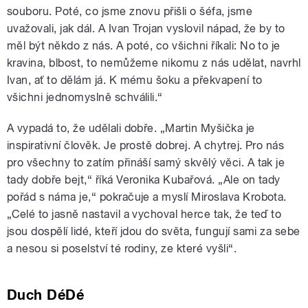
souboru. Poté, co jsme znovu přišli o šéfa, jsme
uvažovali, jak dál. A Ivan Trojan vyslovil nápad, že by to
měl být někdo z nás. A poté, co všichni říkali: No to je
kravina, blbost, to nemůžeme nikomu z nás udělat, navrhl
Ivan, ať to dělám já. K mému šoku a překvapení to
všichni jednomyslně schválili.“
A vypadá to, že udělali dobře. „Martin Myšička je
inspirativní člověk. Je prostě dobrej. A chytrej. Pro nás
pro všechny to zatím přináší samý skvělý věci. A tak je
tady dobře bejt,“ říká Veronika Kubařová. „Ale on tady
pořád s náma je,“ pokračuje a myslí Miroslava Krobota.
„Celé to jasně nastavil a vychoval herce tak, že teď to
jsou dospělí lidé, kteří jdou do světa, fungují sami za sebe
a nesou si poselství té rodiny, ze které vyšli“.
Duch DéDé