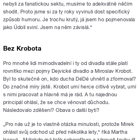
nebyli za fanatickou sektu, musíme to adekvátně něčím
shodit. Proto jsme si za ty roky vyvinuli dost specifický
způsob humoru. Je trochu krutý, já jsem ho pojmenovala
jako Údolí sviní. Jsem na něm závislá.“
Bez Krobota
Pro mnohé lidi mimodivadelní i ty od divadla stále platí
rovnítko mezi pojmy Dejvické divadlo a Miroslav Krobot.
Byl to skutečně on, kdo ducha DéDé uhnětl a zformoval?
Do značné míry jistě. Krobot umí herce citlivě vybrat, umí
s nimi pracovat a hlavně má je rád. A tu najednou
principál ohlásí, že se chce věnovat důchodu.
Následovalo zděšení? Obava o další bytí?
„Pro nás už je to vlastně otázka minulosti, protože Mirek
ohlásil svůj odchod už před několika lety,“ říká Martha
Issová. „Málokdo má tolik sebereflexe a zároveň touhy jít