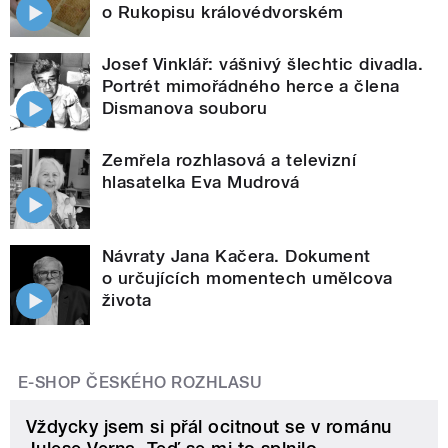
o Rukopisu královédvorském
Josef Vinklář: vášnivý šlechtic divadla.
Portrét mimořádného herce a člena
Dismanova souboru
Zemřela rozhlasová a televizní
hlasatelka Eva Mudrová
Návraty Jana Kačera. Dokument
o určujících momentech umělcova
života
E-SHOP ČESKÉHO ROZHLASU
Vždycky jsem si přál ocitnout se v románu