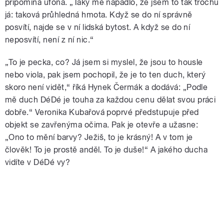
připomíná ufona. „Taky mě napadlo, že jsem to tak trochu
já: taková průhledná hmota. Když se do ní správně
posvítí, najde se v ní lidská bytost. A když se do ní
neposvítí, není z ní nic.“
„To je pecka, co? Já jsem si myslel, že jsou to housle
nebo viola, pak jsem pochopil, že je to ten duch, který
skoro není vidět,“ říká Hynek Čermák a dodává: „Podle
mě duch DéDé je touha za každou cenu dělat svou práci
dobře.“ Veronika Kubařová poprvé předstupuje před
objekt se zavřenýma očima. Pak je otevře a užasne:
„Ono to mění barvy? Ježiš, to je krásný! A v tom je
člověk! To je prostě anděl. To je duše!“ A jakého ducha
vidíte v DéDé vy?