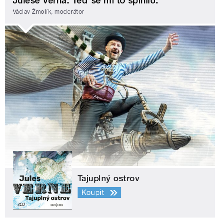
Julese Verna. Teď se mi to splnilo.
Václav Žmolík, moderátor
Tajuplný ostrov
Koupit