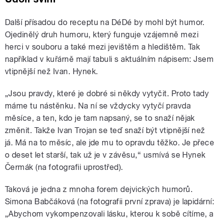
Další přísadou do receptu na DéDé by mohl být humor.
Ojedinělý druh humoru, který funguje vzájemně mezi
herci v souboru a také mezi jevištěm a hledištěm. Tak
například v kuřárně mají tabuli s aktuálním nápisem: Jsem
vtipnější než Ivan. Hynek.
„Jsou pravdy, které je dobré si někdy vytyčit. Proto tady
máme tu nástěnku. Na ní se vždycky vytyčí pravda
měsíce, a ten, kdo je tam napsaný, se to snaží nějak
změnit. Takže Ivan Trojan se teď snaží být vtipnější než
já. Má na to měsíc, ale jde mu to opravdu těžko. Je přece
o deset let starší, tak už je v závěsu,“ usmívá se Hynek
Čermák (na fotografii uprostřed).
Taková je jedna z mnoha forem dejvických humorů.
Simona Babčáková (na fotografii první zprava) je lapidární:
„Abychom vykompenzovali lásku, kterou k sobě cítíme, a