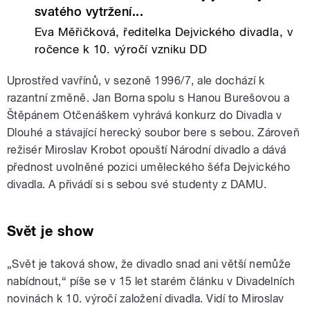
svatého vytržení...
Eva Měřičková, ředitelka Dejvického divadla, v
ročence k 10. výročí vzniku DD
Uprostřed vavřínů, v sezoně 1996/7, ale dochází k
razantní změně. Jan Borna spolu s Hanou Burešovou a
Štěpánem Otčenáškem vyhrává konkurz do Divadla v
Dlouhé a stávající herecký soubor bere s sebou. Zároveň
režisér Miroslav Krobot opouští Národní divadlo a dává
přednost uvolněné pozici uměleckého šéfa Dejvického
divadla. A přivádí si s sebou své studenty z DAMU.
Svět je show
„Svět je taková show, že divadlo snad ani větší nemůže
nabídnout,“ píše se v 15 let starém článku v Divadelních
novinách k 10. výročí založení divadla. Vidí to Miroslav