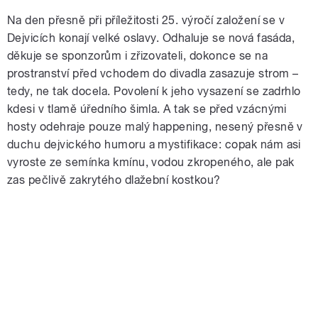
Na den přesně při příležitosti 25. výročí založení se v
Dejvicích konají velké oslavy. Odhaluje se nová fasáda,
děkuje se sponzorům i zřizovateli, dokonce se na
prostranství před vchodem do divadla zasazuje strom –
tedy, ne tak docela. Povolení k jeho vysazení se zadrhlo
kdesi v tlamě úředního šimla. A tak se před vzácnými
hosty odehraje pouze malý happening, nesený přesně v
duchu dejvického humoru a mystifikace: copak nám asi
vyroste ze semínka kmínu, vodou zkropeného, ale pak
zas pečlivě zakrytého dlažební kostkou?