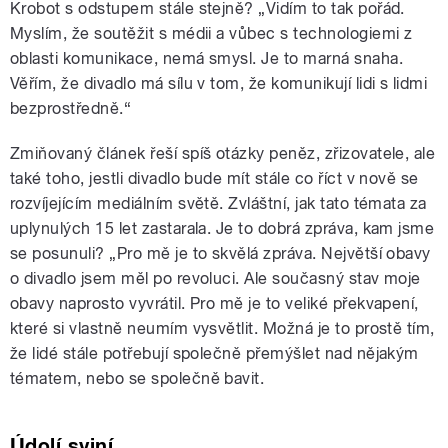
Krobot s odstupem stále stejně? „Vidím to tak pořád.
Myslím, že soutěžit s médii a vůbec s technologiemi z
oblasti komunikace, nemá smysl. Je to marná snaha.
Věřím, že divadlo má sílu v tom, že komunikují lidi s lidmi
bezprostředně.“
Zmiňovaný článek řeší spíš otázky peněz, zřizovatele, ale
také toho, jestli divadlo bude mít stále co říct v nově se
rozvíjejícím mediálním světě. Zvláštní, jak tato témata za
uplynulých 15 let zastarala. Je to dobrá zpráva, kam jsme
se posunuli? „Pro mě je to skvělá zpráva. Největší obavy
o divadlo jsem měl po revoluci. Ale současný stav moje
obavy naprosto vyvrátil. Pro mě je to veliké překvapení,
které si vlastně neumím vysvětlit. Možná je to prostě tím,
že lidé stále potřebují společně přemýšlet nad nějakým
tématem, nebo se společně bavit.
Údolí sviní