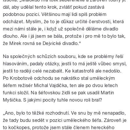
dál, aby udělal tento krok, zvlášť pokud zastává
podobnou pozici. Většinou mají lidi spíš problém
odcházet. Myslím, že to je důkaz určité čerstvosti, která
mezi námi stále je, i když už společně děláme divadlo
dlouho. Ale i já jsem se bála, protože i pro mě to bylo tak,
že Mirek rovná se Dejvické divadlo.“
Na společných schůzích souboru, kde se problémy řeší
hlasováním, padaly otázky, jestli to má ještě vůbec smysl,
jestli to raději celé nezabalit. Ke katastrofě ale nedošlo.
Po Krobotově odchodu se nakrátko stal uměleckým
šéfem režisér Michal Vajdička, ten ale po dvou letech
funkci složil. Na šéfovskou židli se pak usadil Martin
Myšička. S jakými pocity tuhle novou roli bral?
„Ano, bylo to těžké rozhodnutí. Ve snu by mě nenapadlo,
že tady budu sedět v pozici uměleckého šéfa. Zároveň je
to kočkopes, protože jsem stále členem hereckého