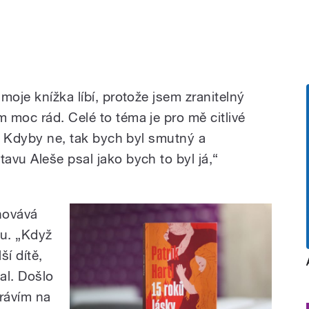
moje knížka líbí, protože jsem zranitelný
 moc rád. Celé to téma je pro mě citlivé
í. Kdyby ne, tak bych byl smutný a
avu Aleše psal jako bych to byl já,“
chovává
ju. „Když
ší dítě,
al. Došlo
trávím na