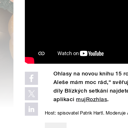
Ohlasy na novou knihu 15 r
Aleše mám moc rád,“ svěřuj
díly Blízkých setkání najde
aplikaci
mujRozhlas
.
Host: spisovatel Patrik Hartl. Moderuj