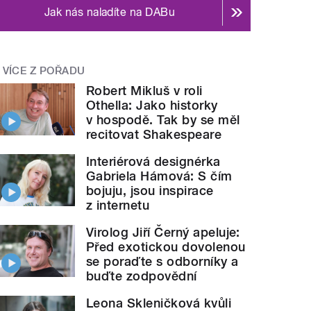
Jak nás naladíte na DABu
VÍCE Z POŘADU
Robert Mikluš v roli
Othella: Jako historky
v hospodě. Tak by se měl
recitovat Shakespeare
Interiérová designérka
Gabriela Hámová: S čím
bojuju, jsou inspirace
z internetu
Virolog Jiří Černý apeluje:
Před exotickou dovolenou
se poraďte s odborníky a
buďte zodpovědní
Leona Skleničková kvůli