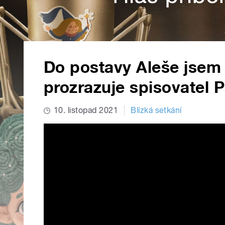
Do postavy Aleše jsem 
prozrazuje spisovatel P
10. listopad 2021
Blízká setkání