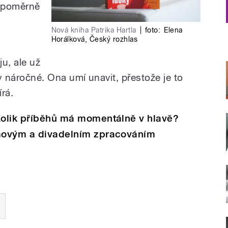
ě poměrně
Nová kniha Patrika Hartla
|
foto:
Elena
Horálková
,
Český rozhlas
u, ale už
ky náročné. Ona umí unavit, přestože je to
rá.
 Kolik příběhů má momentálně v hlavě?
lmovým a divadelním zpracováním