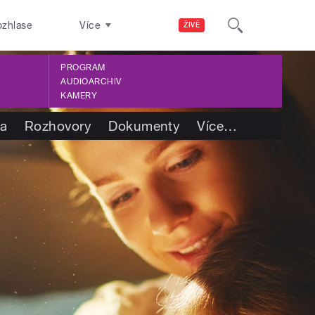
ozhlase
Více
ŽIVĚ
PROGRAM
AUDIOARCHIV
KAMERY
ba
Rozhovory
Dokumenty
Více
…