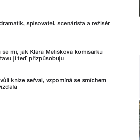
 dramatik, spisovatel, scenárista a režisér
í se mi, jak Klára Melíšková komisařku
tavu jí teď přizpůsobuju
vůli knize seřval, vzpomíná se smíchem
vížďala