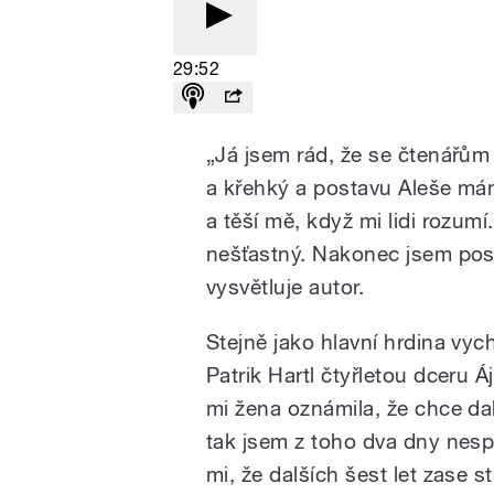
29:52
„Já jsem rád, že se čtenářům 
a křehký a postavu Aleše mám
a těší mě, když mi lidi rozum
nešťastný. Nakonec jsem post
vysvětluje autor.
Stejně jako hlavní hrdina vy
Patrik Hartl čtyřletou dceru Á
mi žena oznámila, že chce dal
tak jsem z toho dva dny nesp
mi, že dalších šest let zase s