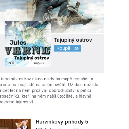
Tajuplný ostrov
Koupit
Lincolnův ostrov nikdo nikdy na mapě nenašel, a
přece ho znají lidé na celém světě. Už déle než sto
třicet let na něm prožívají dobrodružství s pěticí
trosečníků, kteří na něm našli útočiště, a hlavně
nejedno tajemství.
Hurvínkovy příhody 5