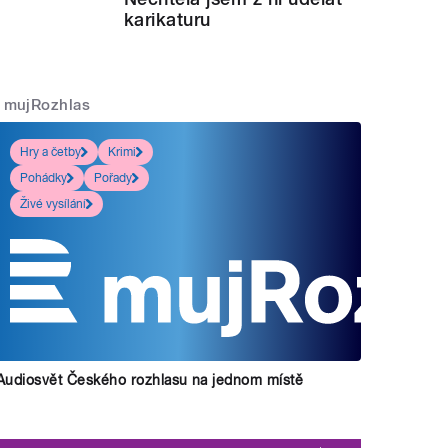
karikaturu
mujRozhlas
Hry a četby
Krimi
Pohádky
Pořady
Živé vysílání
Audiosvět Českého rozhlasu na jednom místě