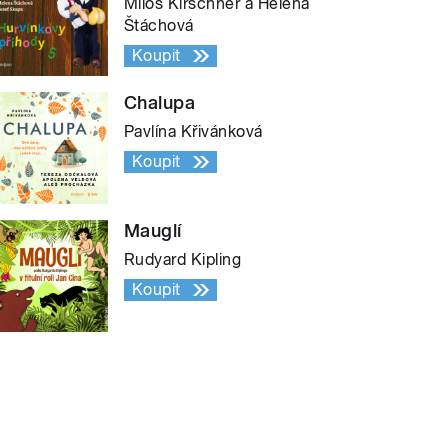
Miloš Kirschner a Helena
Štáchová
Koupit
Chalupa
Pavlína Křivánková
Koupit
Mauglí
Rudyard Kipling
Koupit