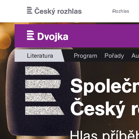
Přejít k hlavnímu obsahu
iRozhlas
Literatura
Program
Pořady
Au