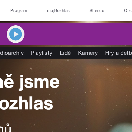
Program
mujRozhlas
Stanice
O r
dioarchiv
Playlisty
Lidé
Kamery
Hry a čet