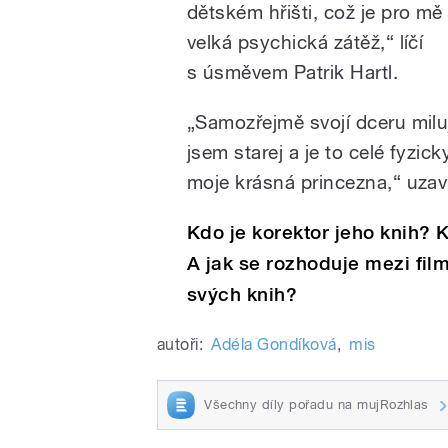
dětském hřišti, což je pro m
velká psychická zátěž,“ líčí
s úsměvem Patrik Hartl.
„Samozřejmě svojí dceru miluj
jsem starej a je to celé fyzic
moje krásná princezna,“ uzaví
Kdo je korektor jeho knih?
A jak se rozhoduje mezi fi
svých knih?
autoři:
Adéla Gondíková
,
mis
Všechny díly pořadu na mujRozhlas