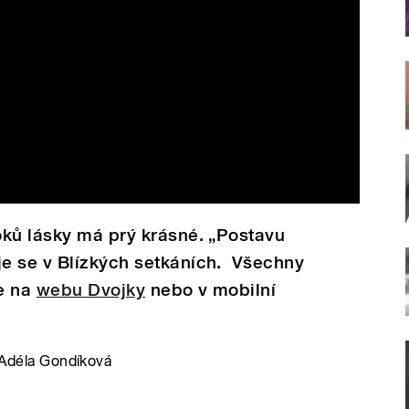
oků lásky má prý krásné. „Postavu
e se v Blízkých setkáních. Všechny
te na
webu Dvojky
nebo v mobilní
e Adéla Gondíková