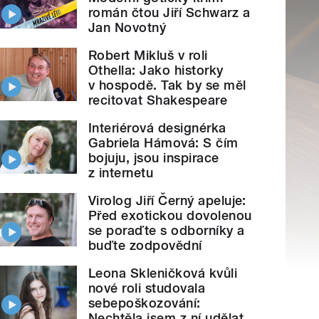
román čtou Jiří Schwarz a
Jan Novotný
Robert Mikluš v roli
Othella: Jako historky
v hospodě. Tak by se měl
recitovat Shakespeare
Interiérová designérka
Gabriela Hámová: S čím
bojuju, jsou inspirace
z internetu
Virolog Jiří Černý apeluje:
Před exotickou dovolenou
se poraďte s odborníky a
buďte zodpovědní
Leona Skleničková kvůli
nové roli studovala
sebepoškozování:
Nechtěla jsem z ní udělat