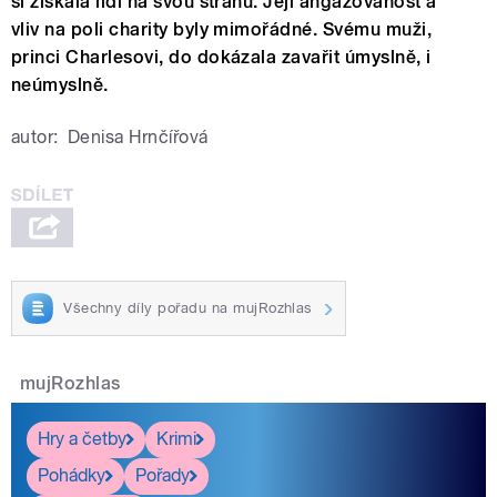
si získala lidi na svou stranu. Její angažovanost a
vliv na poli charity byly mimořádné. Svému muži,
princi Charlesovi, do dokázala zavařit úmyslně, i
neúmyslně.
autor:
Denisa Hrnčířová
Všechny díly pořadu na mujRozhlas
mujRozhlas
Hry a četby
Krimi
Pohádky
Pořady