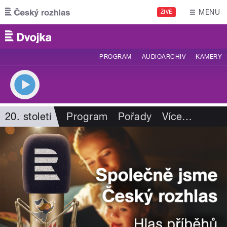
Přejít k hlavnímu obsahu
MENU
ŽIVĚ
PROGRAM
AUDIOARCHIV
KAMERY
20. století
Program
Pořady
Více
…