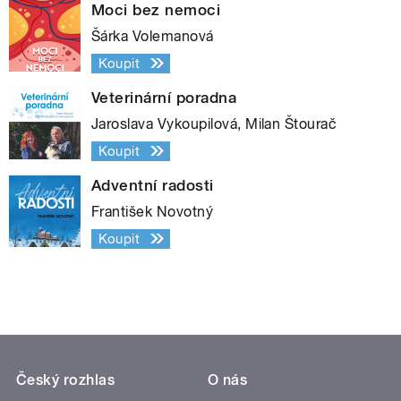
Moci bez nemoci
Šárka Volemanová
Koupit
Veterinární poradna
Jaroslava Vykoupilová, Milan Štourač
Koupit
Adventní radosti
František Novotný
Koupit
Český rozhlas
O nás