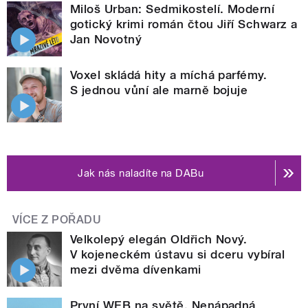
Miloš Urban: Sedmikostelí. Moderní
gotický krimi román čtou Jiří Schwarz a
Jan Novotný
Voxel skládá hity a míchá parfémy.
S jednou vůní ale marně bojuje
Jak nás naladíte na DABu
VÍCE Z POŘADU
Velkolepý elegán Oldřich Nový.
V kojeneckém ústavu si dceru vybíral
mezi dvěma dívenkami
První WEB na světě. Nenápadná