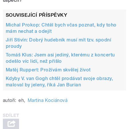
úspěch?
SOUVISEJÍCÍ PŘÍSPĚVKY
Michal Prokop: Chtěl bych včas poznat, kdy toho
mám nechat a odejít
Jiří Stivín: Dobrý hudebník musí mít tzv. spodní
proudy
Tomáš Klus: Jsem asi jediný, kterému z koncertu
odešlo víc lidí, než přišlo
Matěj Ruppert: Prožívám skvělej život
Kdyby V. van Gogh chtěl prodávat svoje obrazy,
maloval by jeleny, říká Jan Burian
autoři:
eh
,
Martina Kociánová