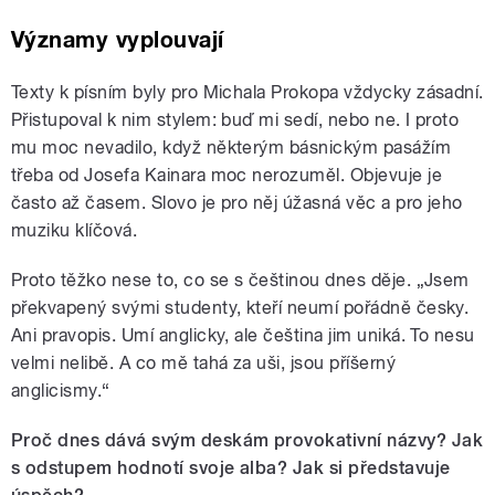
Významy vyplouvají
Texty k písním byly pro Michala Prokopa vždycky zásadní.
Přistupoval k nim stylem: buď mi sedí, nebo ne. I proto
mu moc nevadilo, když některým básnickým pasážím
třeba od Josefa Kainara moc nerozuměl. Objevuje je
často až časem. Slovo je pro něj úžasná věc a pro jeho
muziku klíčová.
Proto těžko nese to, co se s češtinou dnes děje. „Jsem
překvapený svými studenty, kteří neumí pořádně česky.
Ani pravopis. Umí anglicky, ale čeština jim uniká. To nesu
velmi nelibě. A co mě tahá za uši, jsou příšerný
anglicismy.“
Proč dnes dává svým deskám provokativní názvy? Jak
s odstupem hodnotí svoje alba? Jak si představuje