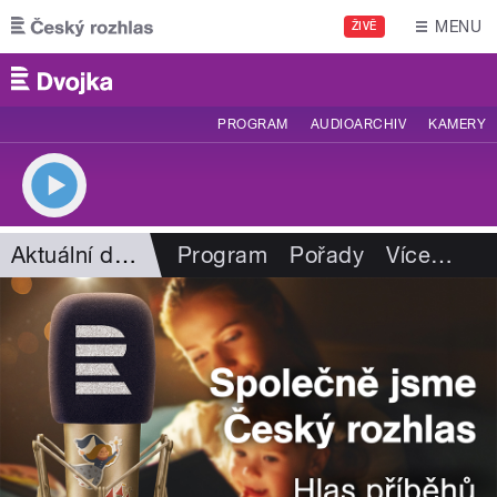
Přejít k hlavnímu obsahu
MENU
ŽIVĚ
PROGRAM
AUDIOARCHIV
KAMERY
Aktuální dění
Program
Pořady
Více
…