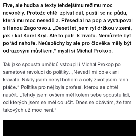
Five, ale hudba a texty tehdejšímu režimu moc
nevoněly. Protože chtěl zpívat dál, pustil se na půdu,
která mu moc neseděla. Přesedlal na pop a vystupoval
s Hanou Zagorovou. „Deset let jsem ryl držkou v zemi,
jak říkal Karel Kryl. Ale to patří k životu. Nemůžete být
pořád nahoře. Neúspěchy by ale pro člověka měly být
odrazovým můstkem,“ myslí si Michal Prokop.
Tak jako spousta umělců vstoupil i Michal Prokop po
sametové revoluci do politiky. „Nevadil mi oblek ani
kravata. Nikdy jsem nebyl bohém a celý život jsem ranní
ptáče.“ Politika pro něj byla profesí, kterou se chtěl
naučit. „Tehdy jsem ovšem měl kolem sebe spoustu lidí,
od kterých jsem se měl co učit. Dnes se obávám, že tam
takových už moc není.“