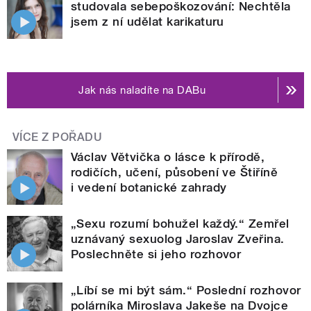
studovala sebepoškozování: Nechtěla
jsem z ní udělat karikaturu
Jak nás naladíte na DABu
VÍCE Z POŘADU
Václav Větvička o lásce k přírodě,
rodičích, učení, působení ve Štiříně
i vedení botanické zahrady
„Sexu rozumí bohužel každý.“ Zemřel
uznávaný sexuolog Jaroslav Zveřina.
Poslechněte si jeho rozhovor
„Líbí se mi být sám.“ Poslední rozhovor
polárníka Miroslava Jakeše na Dvojce