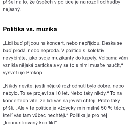
přišel na to, že úspěch v politice je na rozdíl od hudby
nejasný.
Politika vs. muzika
„Lidi buď přijdou na koncert, nebo nepřijdou. Deska se
buď prodá, nebo neprodá. V politice si kolektiv
nevybíráte, jako svoje muzikanty do kapely. Volbama vám
vznikla nějaká partička a vy se to s nimi musíte naučit,“
vysvětluje Prokop.
„Nikdy nevíte, jestli nějaké rozhodnutí bylo dobré, nebo
nebylo. To se projeví za 10 let. Nebo taky nikdy.“ To na
koncertech víte, že lidi vás na jevišti chtějí. Proto taky
přišli. „Ale v té politice je vždycky minimálně 50 % těch,
kteří vás tam vůbec nechtějí.“ Politika je pro něj
„koncentrovaný konflikt“.