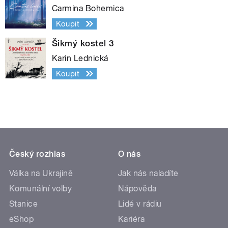
Carmina Bohemica
Koupit
Šikmý kostel 3
Karin Lednická
Koupit
Český rozhlas
O nás
Válka na Ukrajině
Jak nás naladíte
Komunální volby
Nápověda
Stanice
Lidé v rádiu
eShop
Kariéra