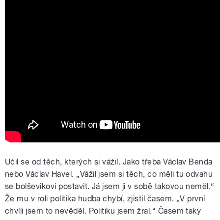
Učil se od těch, kterých si vážil. Jako třeba Václav Benda
nebo Václav Havel. „Vážil jsem si těch, co měli tu odvahu
se bolševikovi postavit. Já jsem ji v sobě takovou neměl.“
Že mu v roli politika hudba chybí, zjistil časem. „V první
chvíli jsem to nevěděl. Politiku jsem žral.“ Časem taky