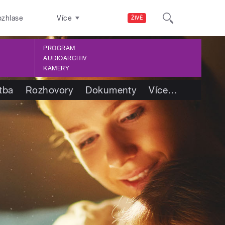
ozhlase
Více
ŽIVĚ
PROGRAM
AUDIOARCHIV
KAMERY
tba
Rozhovory
Dokumenty
Více
…