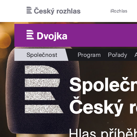
Přejít k hlavnímu obsahu
iRozhlas
Společnost
Program
Pořady