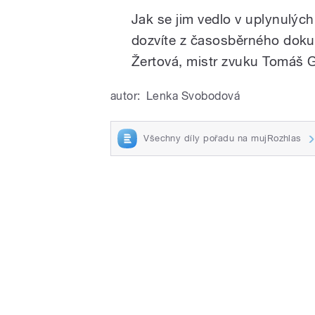
Jak se jim vedlo v uplynulých
dozvíte z časosběrného dok
Žertová, mistr zvuku Tomáš G
autor:
Lenka Svobodová
Všechny díly pořadu na mujRozhlas