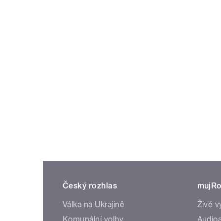
Český rozhlas
mujRo
Válka na Ukrajině
Živé v
Komunální volby
Audioa