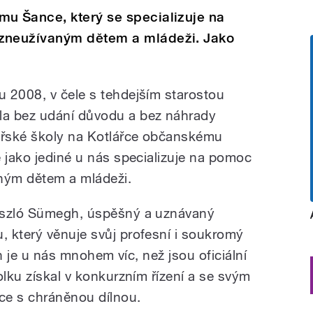
u Šance, který se specializuje na
zneužívaným dětem a mládeži. Jako
 2008, v čele s tehdejším starostou
a bez udání důvodu a bez náhrady
řské školy na Kotlářce občanskému
e jako jediné u nás specializuje na pomoc
ným dětem a mládeži.
ászló Sümegh, úspěšný a uznávaný
 který věnuje svůj profesní i soukromý
ch je u nás mnohem víc, než jsou oficiální
olku získal v konkurzním řízení a se svým
ce s chráněnou dílnou.