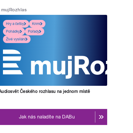
mujRozhlas
Hry a četby
Krimi
Pohádky
Pořady
Živé vysílání
Audiosvět Českého rozhlasu na jednom místě
Jak nás naladíte na DABu