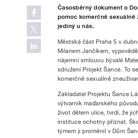
Časosběrný dokument o Dom
pomoc komerčně sexuálně 
jediný u nás.
Městská část Praha 5 v dubnu
Milanem Jančíkem, vypověděl
nájemní smlouvu bývalé Mate
sdružení Projekt Šance. To s
komerčně sexuálně zneužíva
Zakladatel Projektu Šance L
výtvarník maďarského původu,
život dětem ulice, tvrdí, že ji
instituce ochotny přiznat. Šk
týmem ji proměnil v Dům Šan