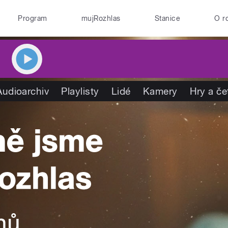
Program
mujRozhlas
Stanice
O r
Audioarchiv
Playlisty
Lidé
Kamery
Hry a če