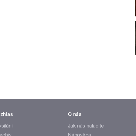
zhlas
O nás
ysílání
Jak nás naladíte
rchiv
Nápověda