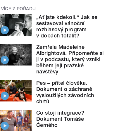
VÍCE Z POŘADU
„Ať jste kdekoli.“ Jak se
sestavoval vánoční
rozhlasový program
v dobách totalit?
Zemřela Madeleine
Albrightová. Připomeňte si
ji v podcastu, který vznikl
během její pražské
návštěvy
Pes – přítel člověka.
Dokument o záchraně
vysloužilých závodních
chrtů
Co stojí integrace?
Dokument Tomáše
Černého