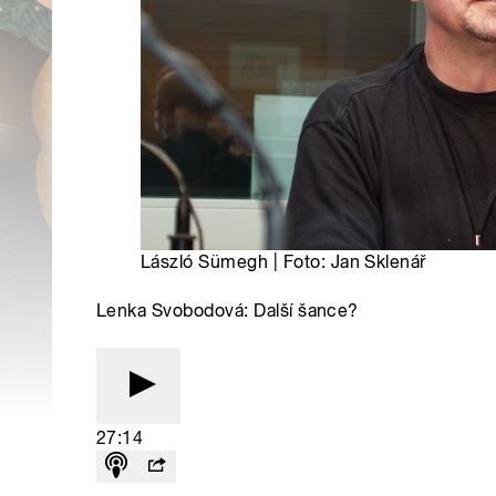
László Sümegh | Foto: Jan Sklenář
Lenka Svobodová: Další šance?
27:14