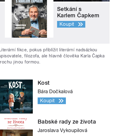
Setkání s
Karlem Čapkem
Koupit
Literární fikce, pokus přiblížit literární nadsázkou
spisovatele, filozofa, ale hlavně člověka Karla Čapka
trochu jinou formou.
Kost
Bára Dočkalová
Koupit
Babské rady ze života
Jaroslava Vykoupilová