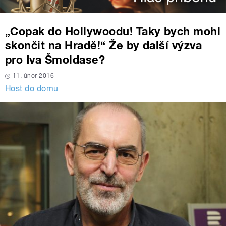
„Copak do Hollywoodu! Taky bych mohl
skončit na Hradě!“ Že by další výzva
pro Iva Šmoldase?
11. únor 2016
Host do domu