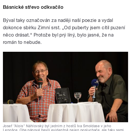
Básnické střevo odkvačilo
Býval taky označován za naději naší poezie a vydal
dokonce sbírku Zimní srst. „Od puberty jsem cítil puzení
něco drásat.“ Protože byl prý líný, bylo jasné, že na
román to nebude.
Josef "Alois" Náhlovský byl jedním z hostů Iva Šmoldase v jeho
Lenošce. Oba pánové bavili evidentně nejen posluchače, ale taky sami