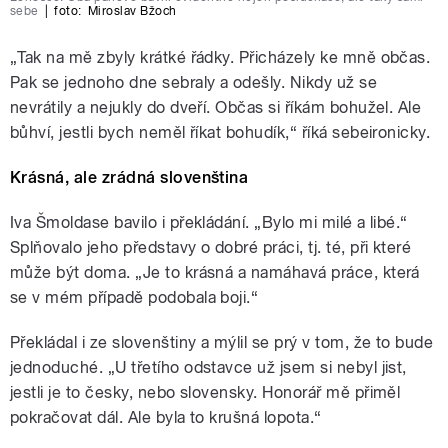
sebe
|
foto:
Miroslav Bžoch
„Tak na mě zbyly krátké řádky. Přicházely ke mně občas.
Pak se jednoho dne sebraly a odešly. Nikdy už se
nevrátily a nejukly do dveří. Občas si říkám bohužel. Ale
bůhví, jestli bych neměl říkat bohudík,“ říká sebeironicky.
Krásná, ale zrádná slovenština
Iva Šmoldase bavilo i překládání. „Bylo mi milé a libé.“
Splňovalo jeho představy o dobré práci, tj. té, při které
může být doma. „Je to krásná a namáhavá práce, která
se v mém případě podobala boji.“
Překládal i ze slovenštiny a mýlil se prý v tom, že to bude
jednoduché. „U třetího odstavce už jsem si nebyl jist,
jestli je to česky, nebo slovensky. Honorář mě přiměl
pokračovat dál. Ale byla to krušná lopota.“