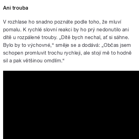
Ani trouba
V rozhlase ho snadno poznáte podle toho, že mluví
pomalu. K rychlé slovní reakci by ho prý nedonutilo ani
dítě u rozpálené trouby. „Dítě bych nechal, ať si sáhne.
Bylo by to výchovné,“ směje se a dodává: „Občas jsem
schopen promluvit trochu rychleji, ale stojí mě to hodně
sil a pak většinou omdlím.“