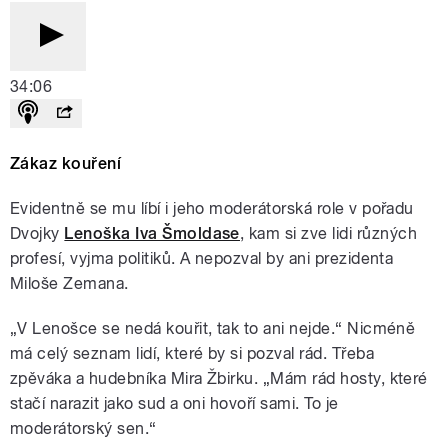
34:06
Zákaz kouření
Evidentně se mu líbí i jeho moderátorská role v pořadu
Dvojky
Lenoška Iva Šmoldase
, kam si zve lidi různých
profesí, vyjma politiků. A nepozval by ani prezidenta
Miloše Zemana.
„V Lenošce se nedá kouřit, tak to ani nejde.“ Nicméně
má celý seznam lidí, které by si pozval rád. Třeba
zpěváka a hudebníka Mira Žbirku. „Mám rád hosty, které
stačí narazit jako sud a oni hovoří sami. To je
moderátorský sen.“