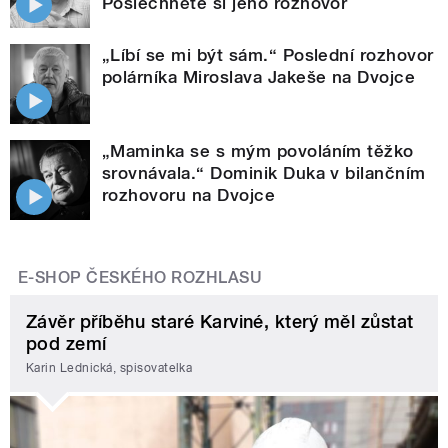
Poslechněte si jeho rozhovor
„Líbí se mi být sám.“ Poslední rozhovor
polárníka Miroslava Jakeše na Dvojce
„Maminka se s mým povoláním těžko
srovnávala.“ Dominik Duka v bilančním
rozhovoru na Dvojce
E-SHOP ČESKÉHO ROZHLASU
Závěr příběhu staré Karviné, který měl zůstat
pod zemí
Karin Lednická, spisovatelka