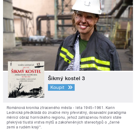
Šikmý kostel 3
Koupit
Románová kronika ztraceného města - léta 1945–1961. Karin
Lednická předkládá do značné míry převratný, dosavadní paradigma
měnící obraz hornického regionu, jehož zahlazenou historii stále
překrývá tlustá vrstva mýtů a zakořeněných stereotypů o „černé
zemi a rudém kraji“.