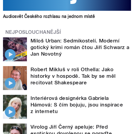
Audiosvět Českého rozhlasu na jednom místě
NEJPOSLOUCHANĚJŠÍ
Miloš Urban: Sedmikostelí. Moderní
gotický krimi román čtou Jiří Schwarz a
Jan Novotný
Robert Mikluš v roli Othella: Jako
historky v hospodě. Tak by se měl
recitovat Shakespeare
Interiérová designérka Gabriela
Hámová: S čím bojuju, jsou inspirace
z internetu
Virolog Jiří Černý apeluje: Před
exotickou dovolenou se poraďte