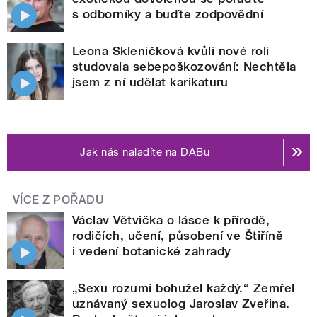
s odborníky a buďte zodpovědní
Leona Skleničková kvůli nové roli
studovala sebepoškozování: Nechtěla
jsem z ní udělat karikaturu
Jak nás naladíte na DABu
VÍCE Z POŘADU
Václav Větvička o lásce k přírodě,
rodičích, učení, působení ve Štiříně
i vedení botanické zahrady
„Sexu rozumí bohužel každý.“ Zemřel
uznávaný sexuolog Jaroslav Zveřina.