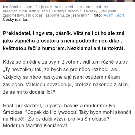
Ivo Šmoldas tvrdí, že je na štíru s pamětí a má jen tu externí
elektronickou, kam si zapisuje svoje pracovní závazky. „Jak jsem
zapomětlivý, tak občas i zapomenu, že jsem líný“
|
foto:
Adam Kebrt
,
Český rozhlas
Překladatel, lingvista, básník. Většina lidí ho ale zná
jako vtipného glosátora s nenapodobitelnou dikcí,
květnatou řečí a humorem. Nezklamal ani tentokrát.
Když se ohlédne za svým životem, vidí tam různé etapy.
„Ty nevznikají tak, že bych se pro něco rozhodl, ale
vždycky se něco naskytne a já jsem osudem někam
zavlečen. Většinou nevzdoruju, protože nakonec zjistím,
že se mi to docela líbí.“
Host: překladatel, lingvista, básník a moderátor Ivo
Šmoldas. "Copak do Hollywoodu! Taky bych mohl skončit
na Hradě!" Že by další výzva pro Iva Šmoldase?
Moderuje Martina Kociánová.