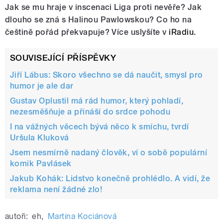
Jak se mu hraje v inscenaci Liga proti nevěře? Jak
dlouho se zná s Halinou Pawlowskou? Co ho na
češtině pořád překvapuje? Více uslyšíte v
iRadiu
.
SOUVISEJÍCÍ PŘÍSPĚVKY
Jiří Lábus: Skoro všechno se dá naučit, smysl pro
humor je ale dar
Gustav Oplustil má rád humor, který pohladí,
nezesměšňuje a přináší do srdce pohodu
I na vážných věcech bývá něco k smíchu, tvrdí
Uršula Kluková
Jsem nesmírně nadaný člověk, ví o sobě populární
komik Pavlásek
Jakub Kohák: Lidstvo konečně prohlédlo. A vidí, že
reklama není žádné zlo!
autoři:
eh
,
Martina Kociánová