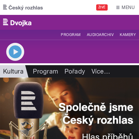
Přejít k hlavnímu obsahu
MENU
ŽIVĚ
PROGRAM
AUDIOARCHIV
KAMERY
Kultura
Program
Pořady
Více
…