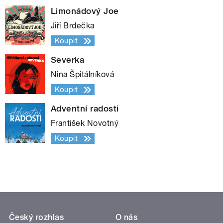
Limonádový Joe
Jiří Brdečka
Koupit
Severka
Nina Špitálníková
Koupit
Adventní radosti
František Novotný
Koupit
Český rozhlas
O nás