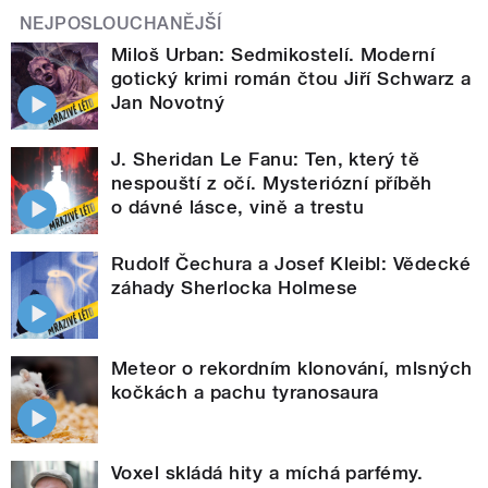
NEJPOSLOUCHANĚJŠÍ
Miloš Urban: Sedmikostelí. Moderní
gotický krimi román čtou Jiří Schwarz a
Jan Novotný
J. Sheridan Le Fanu: Ten, který tě
nespouští z očí. Mysteriózní příběh
o dávné lásce, vině a trestu
Rudolf Čechura a Josef Kleibl: Vědecké
záhady Sherlocka Holmese
Meteor o rekordním klonování, mlsných
kočkách a pachu tyranosaura
Voxel skládá hity a míchá parfémy.