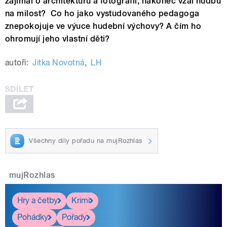
zajímal o architekturu a fotografii, nakonec vzal hudbu
na milost? Co ho jako vystudovaného pedagoga
znepokojuje ve výuce hudební výchovy? A čím ho
ohromují jeho vlastní děti?
autoři:
Jitka Novotná
,
LH
Všechny díly pořadu na mujRozhlas
mujRozhlas
Hry a četby
Krimi
Pohádky
Pořady