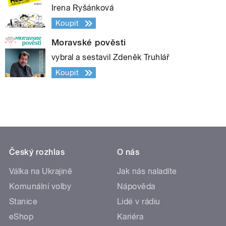
Irena Ryšánková
Koupit
Moravské pověsti
vybral a sestavil Zdeněk Truhlář
Koupit
Český rozhlas
O nás
Válka na Ukrajině
Jak nás naladíte
Komunální volby
Nápověda
Stanice
Lidé v rádiu
eShop
Kariéra