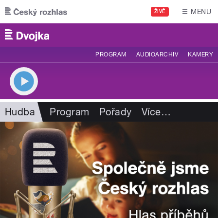
Přejít k hlavnímu obsahu
MENU
ŽIVĚ
PROGRAM
AUDIOARCHIV
KAMERY
Hudba
Program
Pořady
Více
…