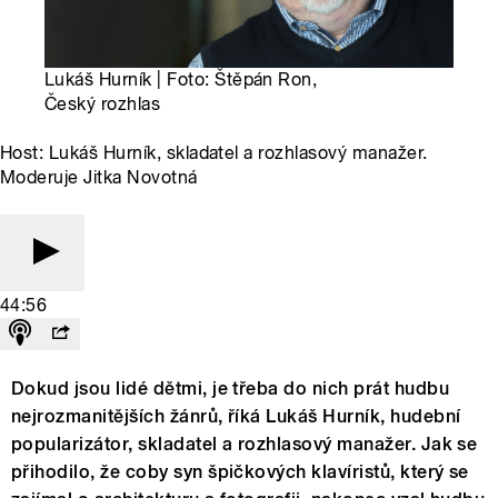
Lukáš Hurník | Foto: Štěpán Ron,
Český rozhlas
Host: Lukáš Hurník, skladatel a rozhlasový manažer.
Moderuje Jitka Novotná
44:56
Dokud jsou lidé dětmi, je třeba do nich prát hudbu
nejrozmanitějších žánrů, říká Lukáš Hurník, hudební
popularizátor, skladatel a rozhlasový manažer. Jak se
přihodilo, že coby syn špičkových klavíristů, který se