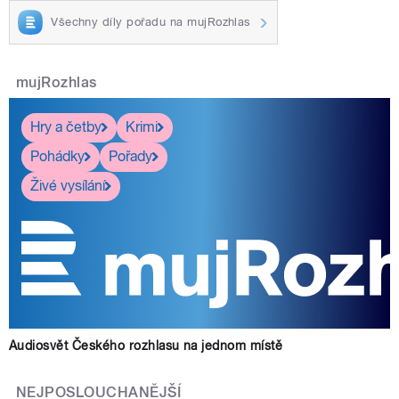
Všechny díly pořadu na mujRozhlas
mujRozhlas
Hry a četby
Krimi
Pohádky
Pořady
Živé vysílání
Audiosvět Českého rozhlasu na jednom místě
NEJPOSLOUCHANĚJŠÍ