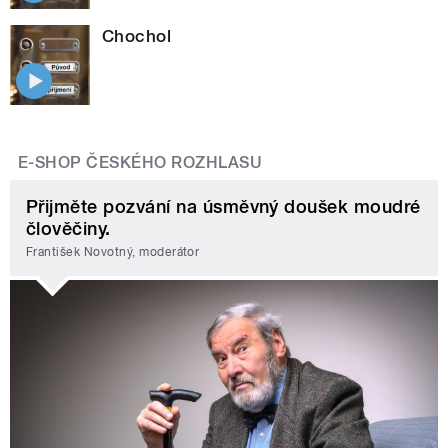
Chochol
E-SHOP ČESKÉHO ROZHLASU
Přijměte pozvání na úsměvný doušek moudré
člověčiny.
František Novotný, moderátor