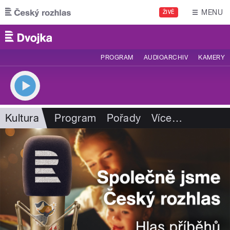
Přejít k hlavnímu obsahu
MENU
ŽIVĚ
PROGRAM
AUDIOARCHIV
KAMERY
Kultura
Program
Pořady
Více
…