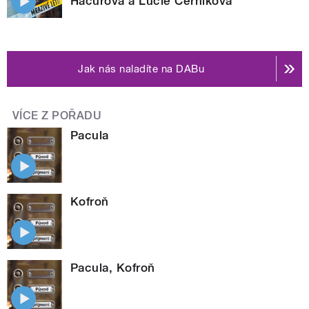
Hacurová a Lucie Černíková
Jak nás naladíte na DABu
VÍCE Z POŘADU
Pacula
Kofroň
Pacula, Kofroň