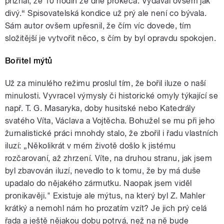
přiznal, že 10 hodin ze dne prokecá. Vydával ovšem jak
divý.“ Spisovatelská kondice už prý ale není co bývala.
Sám autor ovšem upřesnil, že čím víc dovede, tím
složitější je vytvořit něco, s čím by byl opravdu spokojen.
Bořitel mýtů
Už za minulého režimu proslul tím, že bořil iluze o naší
minulosti. Vyvracel výmysly či historické omyly týkající se
např. T. G. Masaryka, doby husitské nebo Katedrály
svatého Víta, Václava a Vojtěcha. Bohužel se mu při jeho
žurnalistické práci mnohdy stalo, že zbořil i řadu vlastních
iluzí: „Několikrát v mém životě došlo k jistému
rozčarovaní, až zhrzení. Víte, na druhou stranu, jak jsem
byl zbavován iluzí, nevedlo to k tomu, že by má duše
upadalo do nějakého zármutku. Naopak jsem viděl
pronikavěji." Existuje ale mýtus, na který byl Z. Mahler
krátký a nemohl nám ho prozatím vzít? Je jich prý celá
řada a ještě nějakou dobu potrvá, než na ně bude