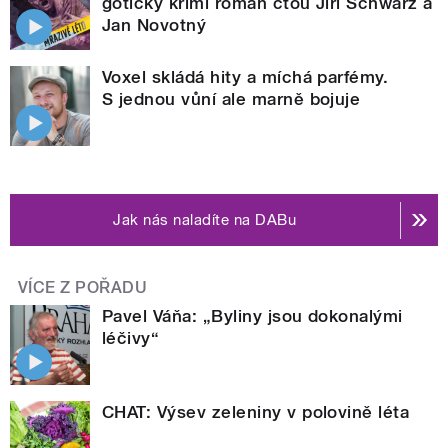
gotický krimi román čtou Jiří Schwarz a
Jan Novotný
Voxel skládá hity a míchá parfémy.
S jednou vůní ale marně bojuje
Jak nás naladíte na DABu
VÍCE Z POŘADU
Pavel Váňa: „Byliny jsou dokonalými
léčivy“
CHAT: Výsev zeleniny v polovině léta