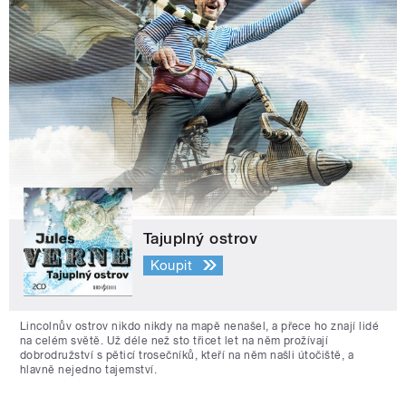
Tajuplný ostrov
Koupit
Lincolnův ostrov nikdo nikdy na mapě nenašel, a přece ho znají lidé
na celém světě. Už déle než sto třicet let na něm prožívají
dobrodružství s pěticí trosečníků, kteří na něm našli útočiště, a
hlavně nejedno tajemství.