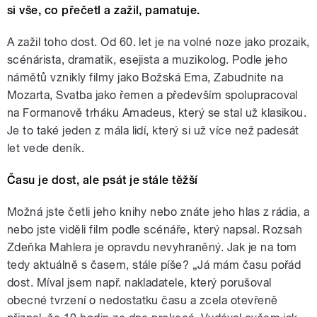
si vše, co přečetl a zažil, pamatuje.
A zažil toho dost. Od 60. let je na volné noze jako prozaik,
scénárista, dramatik, esejista a muzikolog. Podle jeho
námětů vznikly filmy jako Božská Ema, Zabudnite na
Mozarta, Svatba jako řemen a především spolupracoval
na Formanově trháku Amadeus, který se stal už klasikou.
Je to také jeden z mála lidí, který si už více než padesát
let vede deník.
Času je dost, ale psát je stále těžší
Možná jste četli jeho knihy nebo znáte jeho hlas z rádia, a
nebo jste viděli film podle scénáře, který napsal. Rozsah
Zdeňka Mahlera je opravdu nevyhraněný. Jak je na tom
tedy aktuálně s časem, stále píše? „Já mám času pořád
dost. Míval jsem např. nakladatele, který porušoval
obecné tvrzení o nedostatku času a zcela otevřeně