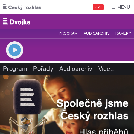
Přejít k hlavnímu obsahu
MENU
ŽIVĚ
PROGRAM
AUDIOARCHIV
KAMERY
Program
Pořady
Audioarchiv
Více
…