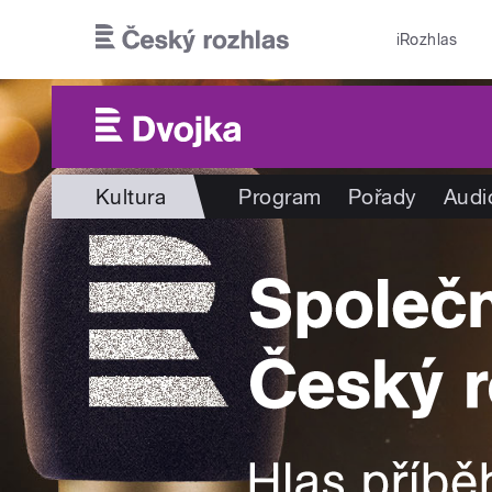
Přejít k hlavnímu obsahu
iRozhlas
Kultura
Program
Pořady
Audi