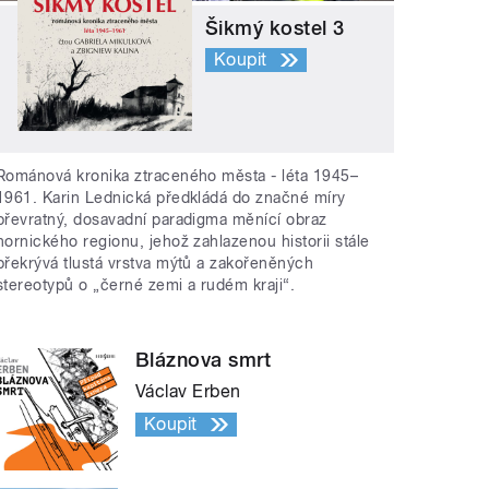
Šikmý kostel 3
Koupit
Románová kronika ztraceného města - léta 1945–
1961. Karin Lednická předkládá do značné míry
převratný, dosavadní paradigma měnící obraz
hornického regionu, jehož zahlazenou historii stále
překrývá tlustá vrstva mýtů a zakořeněných
stereotypů o „černé zemi a rudém kraji“.
Bláznova smrt
Václav Erben
Koupit