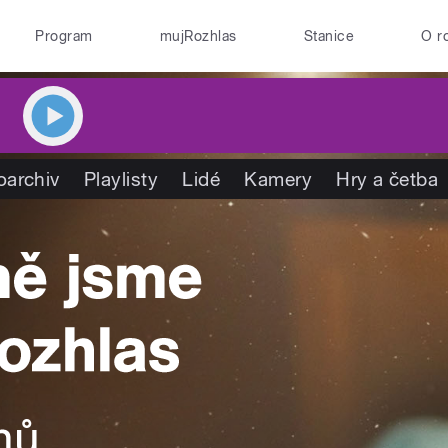
Program
mujRozhlas
Stanice
O r
oarchiv
Playlisty
Lidé
Kamery
Hry a četba