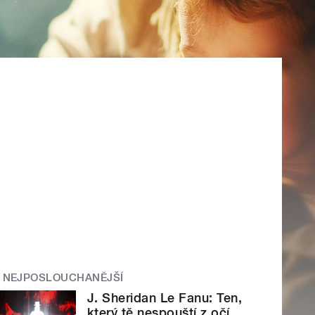
NEJPOSLOUCHANĚJŠÍ
J. Sheridan Le Fanu: Ten,
který tě nespouští z očí.