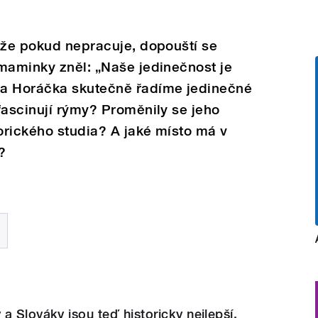
 že pokud nepracuje, dopouští se
maminky zněl: „Naše jedinečnost je
la Horáčka skutečně řadíme jedinečné
fascinují rýmy? Proměnily se jeho
orického studia? A jaké místo má v
?
a Slováky jsou teď historicky nejlepší,