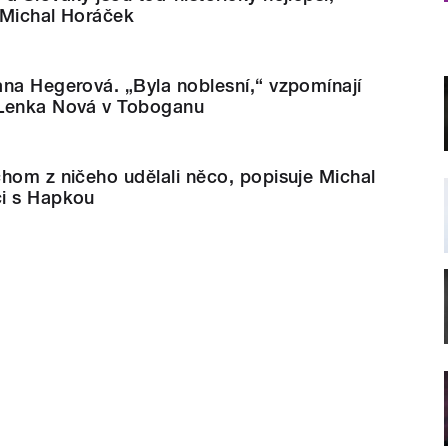
 Michal Horáček
na Hegerová. „Byla noblesní,“ vzpomínají
 Lenka Nová v Toboganu
hom z ničeho udělali něco, popisuje Michal
i s Hapkou