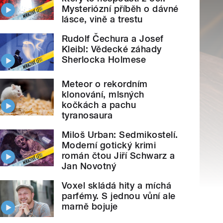
Mysteriózní příběh o dávné
lásce, vině a trestu
Rudolf Čechura a Josef
Kleibl: Vědecké záhady
Sherlocka Holmese
Meteor o rekordním
klonování, mlsných
kočkách a pachu
tyranosaura
Miloš Urban: Sedmikostelí.
Moderní gotický krimi
román čtou Jiří Schwarz a
Jan Novotný
Voxel skládá hity a míchá
parfémy. S jednou vůní ale
marně bojuje