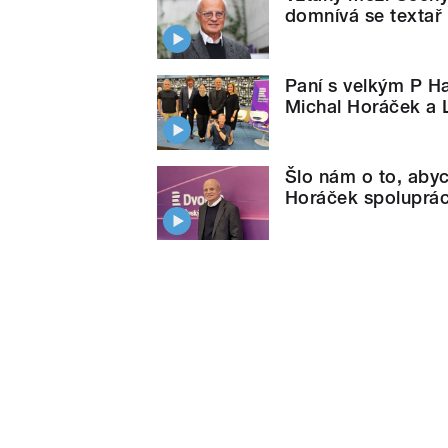
domnívá se textař
Paní s velkým P Ha
Michal Horáček a
Šlo nám o to, abyc
Horáček spoluprác