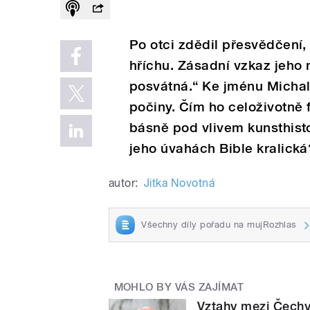
Po otci zdědil přesvědčení,
hříchu. Zásadní vzkaz jeho 
posvátná.“ Ke jménu Micha
počiny. Čím ho celoživotně 
básně pod vlivem kunsthist
jeho úvahách Bible kralická
autor:
Jitka Novotná
Všechny díly pořadu na mujRozhlas
MOHLO BY VÁS ZAJÍMAT
Vztahy mezi Čechy 