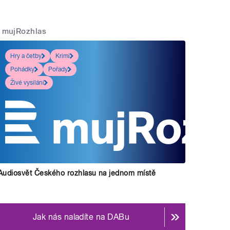
mujRozhlas
Hry a četby
Krimi
Pohádky
Pořady
Živé vysílání
Audiosvět Českého rozhlasu na jednom místě
Jak nás naladíte na DABu