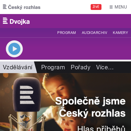
Přejít k hlavnímu obsahu
MENU
ŽIVĚ
PROGRAM
AUDIOARCHIV
KAMERY
Vzdělávání
Program
Pořady
Více
…