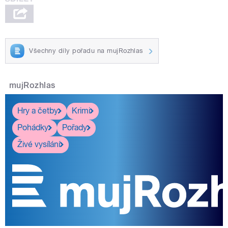
Všechny díly pořadu na mujRozhlas
mujRozhlas
Hry a četby
Krimi
Pohádky
Pořady
Živé vysílání