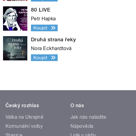
80 LIVE
Petr Hapka
Koupit
Druhá strana řeky
Nora Eckhardtová
Koupit
Český rozhlas
O nás
Válka na Ukrajině
Jak nás naladíte
Komunální volby
Nápověda
Stanice
Lidé v rádiu