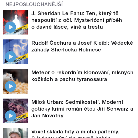
NEJPOSLOUCHANĚJŠÍ
J. Sheridan Le Fanu: Ten, který tě
nespouští z očí. Mysteriózní příběh
o dávné lásce, vině a trestu
Rudolf Čechura a Josef Kleibl: Vědecké
záhady Sherlocka Holmese
Meteor o rekordním klonování, mlsných
kočkách a pachu tyranosaura
Miloš Urban: Sedmikostelí. Moderní
gotický krimi román čtou Jiří Schwarz a
Jan Novotný
Voxel skládá hity a míchá parfémy.