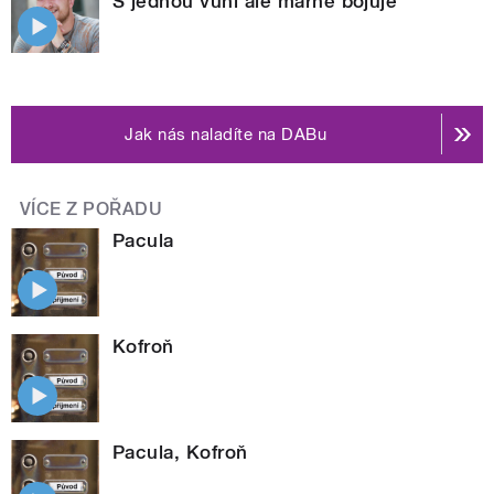
S jednou vůní ale marně bojuje
Jak nás naladíte na DABu
VÍCE Z POŘADU
Pacula
Kofroň
Pacula, Kofroň