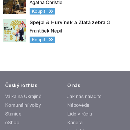
Agatha Christie
Koupit
Spejbl & Hurvínek a Zlatá zebra 3
František Nepil
Koupit
Český rozhlas
O nás
Válka na Ukrajině
Jak nás naladíte
Komunální volby
Nápověda
Stanice
Lidé v rádiu
eShop
Kariéra