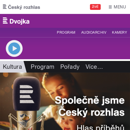
Přejít k hlavnímu obsahu
MENU
ŽIVĚ
PROGRAM
AUDIOARCHIV
KAMERY
Kultura
Program
Pořady
Více
…