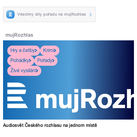
Všechny díly pořadu na mujRozhlas
mujRozhlas
Hry a četby
Krimi
Pohádky
Pořady
Živé vysílání
Audiosvět Českého rozhlasu na jednom místě