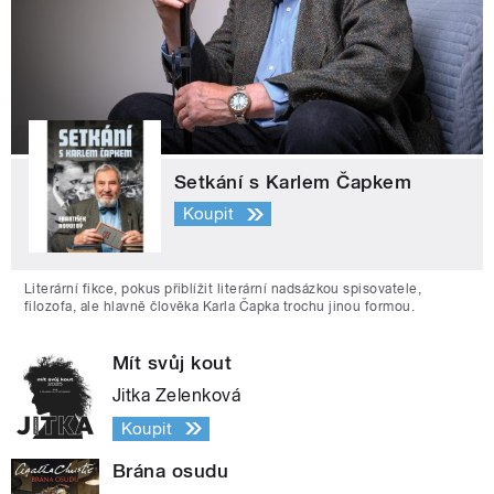
Setkání s Karlem Čapkem
Koupit
Literární fikce, pokus přiblížit literární nadsázkou spisovatele,
filozofa, ale hlavně člověka Karla Čapka trochu jinou formou.
Mít svůj kout
Jitka Zelenková
Koupit
Brána osudu