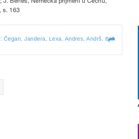
3; J. Beneš, Německá příjmení u Čechů,
 s. 163
: Čegan, Jandera, Lexa, Andres, Andrš, Balvín. Připra
men: Čegan, Jandera, Lexa,
 Připravili a uvádí Kateřina
ubek.