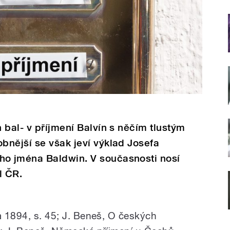
 bal- v příjmení Balvín s něčím tlustým
bnější se však jeví výklad Josefa
o jména Baldwin. V současnosti nosí
l ČR.
a 1894, s. 45; J. Beneš, O českých