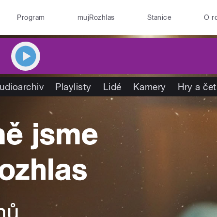
Program
mujRozhlas
Stanice
O r
udioarchiv
Playlisty
Lidé
Kamery
Hry a če