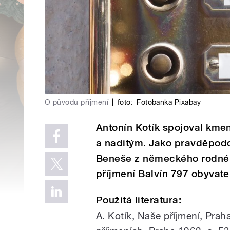
O původu příjmení
|
foto:
Fotobanka Pixabay
Antonín Kotík spojoval kmen
a naditým. Jako pravděpodo
Beneše z německého rodnéh
příjmení Balvín 797 obyvate
Použitá literatura:
A. Kotík, Naše příjmení, Prah