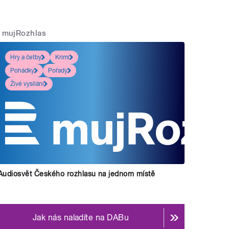
mujRozhlas
Hry a četby
Krimi
vili a uvádí Kateřina Dvořáková a Jiří Holoubek.
" st
Pohádky
Pořady
Živé vysílání
Audiosvět Českého rozhlasu na jednom místě
Jak nás naladíte na DABu