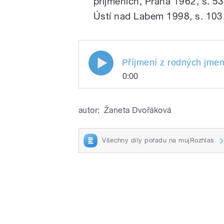
příjmeních, Praha 1962, s. 5
Ústí nad Labem 1998, s. 103,
Příjmení z rodných jmen
0:00
Příjmení z rodných j
Play
Andres, Andrš, Balvín.
autor:
Žaneta Dvořáková
Dvořáková a Jiří Holo
Všechny díly pořadu na mujRozhlas
/