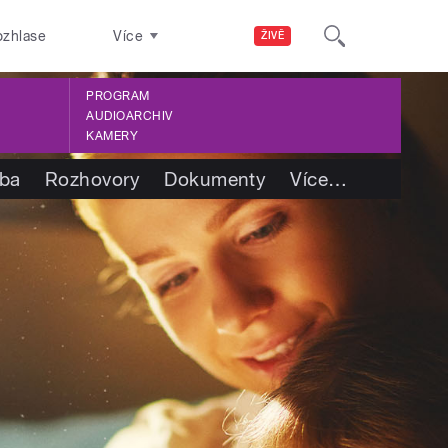
ozhlase
Více
ŽIVĚ
PROGRAM
AUDIOARCHIV
KAMERY
tba
Rozhovory
Dokumenty
Více
…