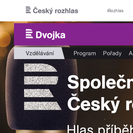
Přejít k hlavnímu obsahu
iRozhlas
Vzdělávání
Program
Pořady
A