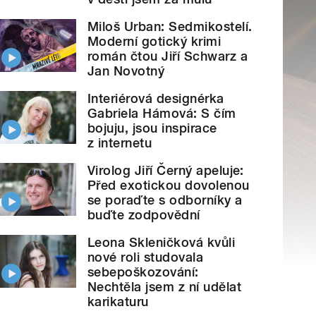
Miloš Urban: Sedmikostelí.
Moderní gotický krimi
román čtou Jiří Schwarz a
Jan Novotný
Interiérová designérka
Gabriela Hámová: S čím
bojuju, jsou inspirace
z internetu
Virolog Jiří Černý apeluje:
Před exotickou dovolenou
se poraďte s odborníky a
buďte zodpovědní
Leona Skleničková kvůli
nové roli studovala
sebepoškozování:
Nechtěla jsem z ní udělat
karikaturu