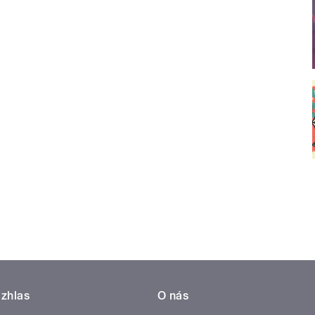
zhlas
O nás