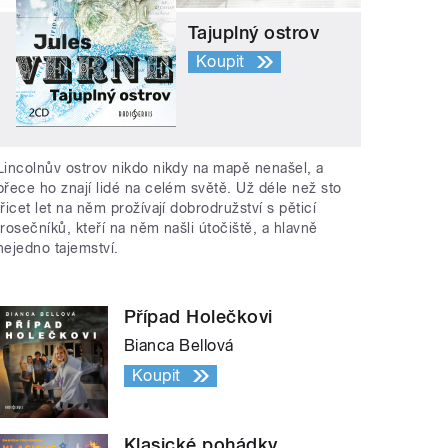
Tajuplný ostrov
Koupit
Lincolnův ostrov nikdo nikdy na mapě nenašel, a
přece ho znají lidé na celém světě. Už déle než sto
třicet let na něm prožívají dobrodružství s pěticí
trosečníků, kteří na něm našli útočiště, a hlavně
nejedno tajemství.
Případ Holečkovi
Bianca Bellová
Koupit
Klasické pohádky