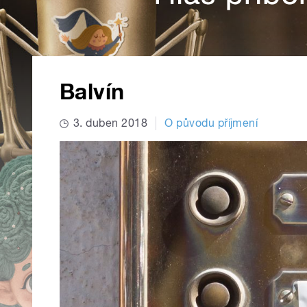
Balvín
3. duben 2018
O původu příjmení