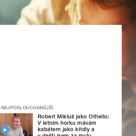
NEJPOSLOUCHANĚJŠÍ
Robert Mikluš jako Othello:
V letním horku mávám
kabátem jako křídly a
v dešti jsem za mulu