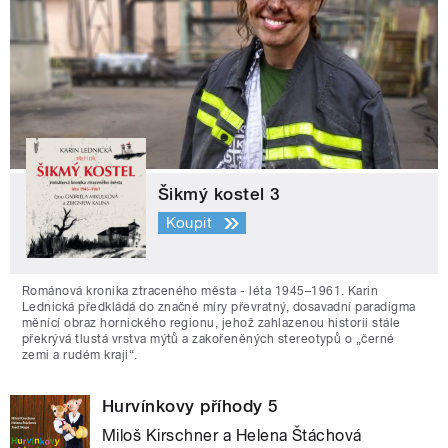
Šikmý kostel 3
Koupit
Románová kronika ztraceného města - léta 1945–1961. Karin
Lednická předkládá do značné míry převratný, dosavadní paradigma
měnící obraz hornického regionu, jehož zahlazenou historii stále
překrývá tlustá vrstva mýtů a zakořeněných stereotypů o „černé
zemi a rudém kraji“.
Hurvínkovy příhody 5
Miloš Kirschner a Helena Štáchová