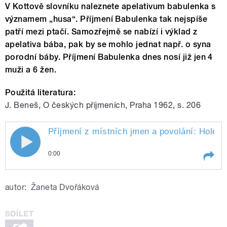
V Kottově slovníku naleznete apelativum babulenka s
významem „husa“. Příjmení Babulenka tak nejspíše
patří mezi ptačí. Samozřejmě se nabízí i výklad z
apelativa bába, pak by se mohlo jednat např. o syna
porodní báby. Příjmení Babulenka dnes nosí již jen 4
muži a 6 žen.
Použitá literatura:
J. Beneš, O českých příjmeních, Praha 1962, s. 206
Příjmení z místních jmen a povolání: Holešin
0:00
Play /
Příjmení z místních jmen a povolání:
autor:
Žaneta Dvořáková
Holešinský, Sobíšek, Derfler, Babulenka,
Prkno. Připravili a uvádí Kateřina
Dvořáková a Jiří Holoubek.