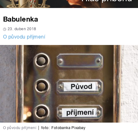
Babulenka
23. duben 2018
O původu příjmení
O původu příjmení
|
foto:
Fotobanka Pixabay