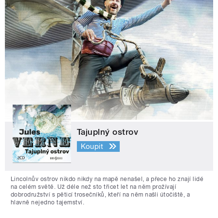
Tajuplný ostrov
Koupit
Lincolnův ostrov nikdo nikdy na mapě nenašel, a přece ho znají lidé
na celém světě. Už déle než sto třicet let na něm prožívají
dobrodružství s pěticí trosečníků, kteří na něm našli útočiště, a
hlavně nejedno tajemství.