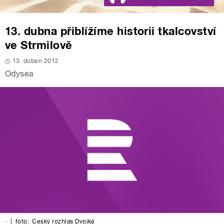
13. dubna přiblížíme historii tkalcovství
ve Strmilově
13. duben 2012
Odysea
-
|
foto:
Český rozhlas Dvojka