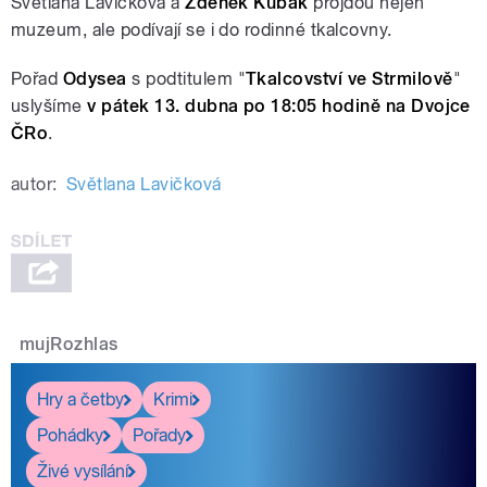
Světlana Lavičková a
Zdeněk Kubák
projdou nejen
muzeum, ale podívají se i do rodinné tkalcovny.
Pořad
Odysea
s podtitulem "
Tkalcovství ve Strmilově
"
uslyšíme
v pátek 13. dubna po 18:05 hodině na Dvojce
ČRo
.
autor:
Světlana Lavičková
mujRozhlas
Hry a četby
Krimi
Pohádky
Pořady
Živé vysílání