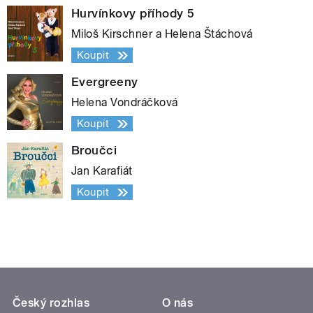
Hurvínkovy příhody 5
Miloš Kirschner a Helena Štáchová
Koupit
Evergreeny
Helena Vondráčková
Koupit
Broučci
Jan Karafiát
Koupit
Český rozhlas
O nás