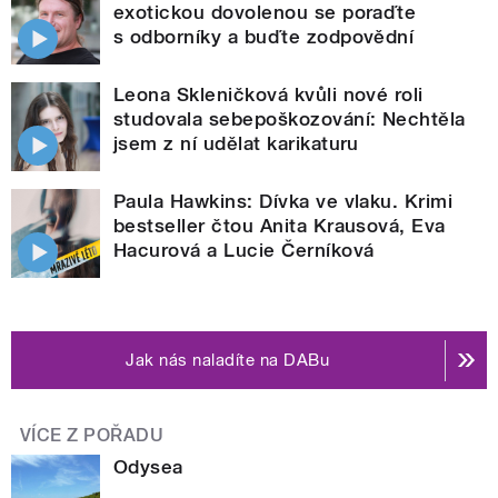
exotickou dovolenou se poraďte
s odborníky a buďte zodpovědní
Leona Skleničková kvůli nové roli
studovala sebepoškozování: Nechtěla
jsem z ní udělat karikaturu
Paula Hawkins: Dívka ve vlaku. Krimi
bestseller čtou Anita Krausová, Eva
Hacurová a Lucie Černíková
Jak nás naladíte na DABu
VÍCE Z POŘADU
Odysea