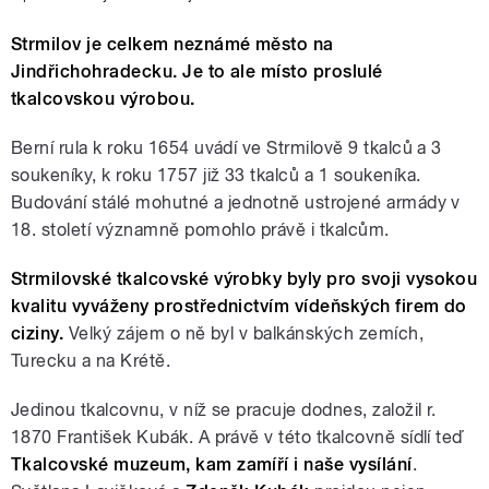
Strmilov je celkem neznámé město na
Jindřichohradecku. Je to ale místo proslulé
tkalcovskou výrobou.
Berní rula k roku 1654 uvádí ve Strmilově 9 tkalců a 3
soukeníky, k roku 1757 již 33 tkalců a 1 soukeníka.
Budování stálé mohutné a jednotně ustrojené armády v
18. století významně pomohlo právě i tkalcům.
Strmilovské tkalcovské výrobky byly pro svoji vysokou
kvalitu vyváženy prostřednictvím vídeňských firem do
ciziny.
Velký zájem o ně byl v balkánských zemích,
Turecku a na Krétě.
Jedinou tkalcovnu, v níž se pracuje dodnes, založil r.
1870 František Kubák. A právě v této tkalcovně sídlí teď
Tkalcovské muzeum, kam zamíří i naše vysílání
.