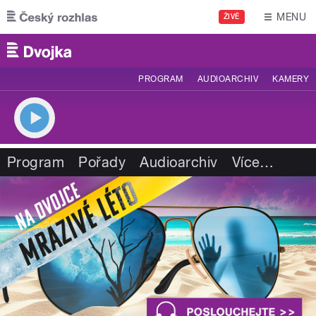
Přejít k hlavnímu obsahu
MENU
ŽIVĚ
PROGRAM
AUDIOARCHIV
KAMERY
Program
Pořady
Audioarchiv
Více
…