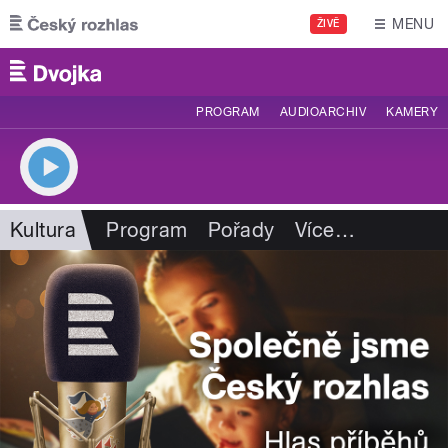
Přejít k hlavnímu obsahu
MENU
ŽIVĚ
PROGRAM
AUDIOARCHIV
KAMERY
Kultura
Program
Pořady
Více
…