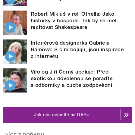
Robert Mikluš v roli Othella: Jako
historky v hospodě. Tak by se měl
recitovat Shakespeare
Interiérová designérka Gabriela
Hámová: S čím bojuju, jsou inspirace
z internetu
Virolog Jiří Černý apeluje: Před
exotickou dovolenou se poraďte
s odborníky a buďte zodpovědní
Jak nás naladíte na DABu