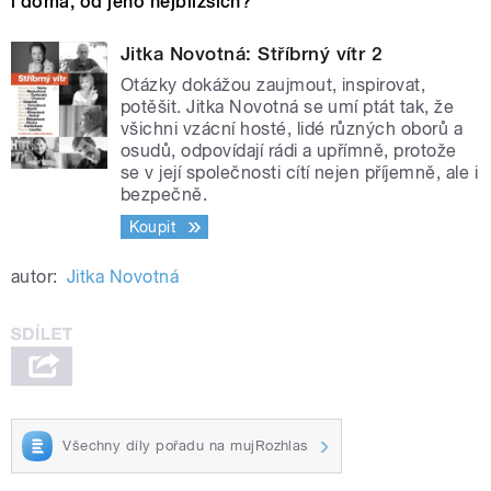
i doma, od jeho nejbližších?
Jitka Novotná: Stříbrný vítr 2
Otázky dokážou zaujmout, inspirovat,
potěšit. Jitka Novotná se umí ptát tak, že
všichni vzácní hosté, lidé různých oborů a
osudů, odpovídají rádi a upřímně, protože
se v její společnosti cítí nejen příjemně, ale i
bezpečně.
Koupit
autor:
Jitka Novotná
Všechny díly pořadu na mujRozhlas