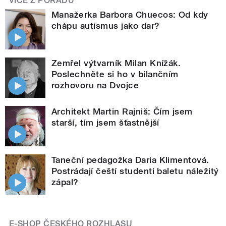
VÍCE Z POŘADU
Manažerka Barbora Chuecos: Od kdy
chápu autismus jako dar?
Zemřel výtvarník Milan Knížák.
Poslechněte si ho v bilančním
rozhovoru na Dvojce
Architekt Martin Rajniš: Čím jsem
starší, tím jsem šťastnější
Taneční pedagožka Daria Klimentová.
Postrádají čeští studenti baletu náležitý
zápal?
E-SHOP ČESKÉHO ROZHLASU