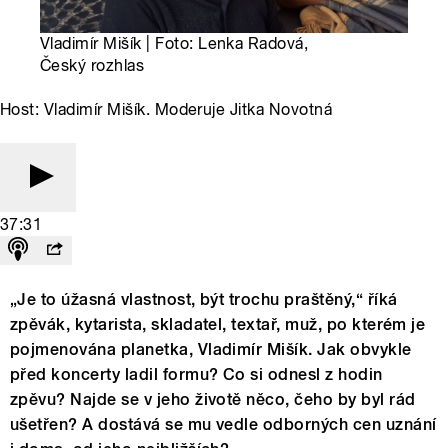
Vladimír Mišík | Foto: Lenka Radová,
Český rozhlas
Host: Vladimír Mišík. Moderuje Jitka Novotná
37:31
„Je to úžasná vlastnost, být trochu praštěný,“ říká
zpěvák, kytarista, skladatel, textař, muž, po kterém je
pojmenována planetka, Vladimír Mišík. Jak obvykle
před koncerty ladil formu? Co si odnesl z hodin
zpěvu? Najde se v jeho životě něco, čeho by byl rád
ušetřen? A dostává se mu vedle odborných cen uznání