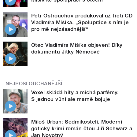
Petr Ostrouchov produkoval už třetí CD
Vladimíra Mišíka. „Spolupráce s ním je
pro mě nejzásadnější“
Otec Vladimíra Mišíka objeven! Díky
dokumentu Jitky Němcové
NEJPOSLOUCHANĚJŠÍ
Voxel skládá hity a míchá parfémy.
S jednou vůní ale marně bojuje
Miloš Urban: Sedmikostelí. Moderní
gotický krimi román čtou Jiří Schwarz a
Jan Novotný