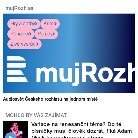
mujRozhlas
Hry a četby
Krimi
Pohádky
Pořady
Živé vysílání
Audiosvět Českého rozhlasu na jednom místě
MOHLO BY VÁS ZAJÍMAT
Variace na renesanční téma? Do té
písničky musí člověk dozrát, říká Adam
Mišík ke spolupráci s otcem