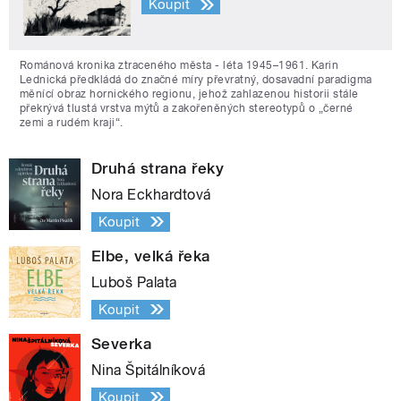
Koupit
Románová kronika ztraceného města - léta 1945–1961. Karin
Lednická předkládá do značné míry převratný, dosavadní paradigma
měnící obraz hornického regionu, jehož zahlazenou historii stále
překrývá tlustá vrstva mýtů a zakořeněných stereotypů o „černé
zemi a rudém kraji“.
Druhá strana řeky
Nora Eckhardtová
Koupit
Elbe, velká řeka
Luboš Palata
Koupit
Severka
Nina Špitálníková
Koupit