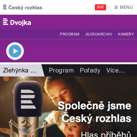
Přejít k hlavnímu obsahu
MENU
ŽIVĚ
PROGRAM
AUDIOARCHIV
KAMERY
Zlehýnka Mariana Jelínka
Program
Pořady
Více
…