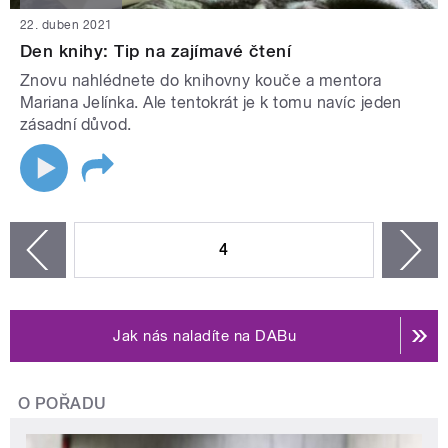
22. duben 2021
Den knihy: Tip na zajímavé čtení
Znovu nahlédnete do knihovny kouče a mentora
Mariana Jelínka. Ale tentokrát je k tomu navíc jeden
zásadní důvod.
STRÁNKY
4
n
zí
Jak nás naladíte na DABu
O POŘADU