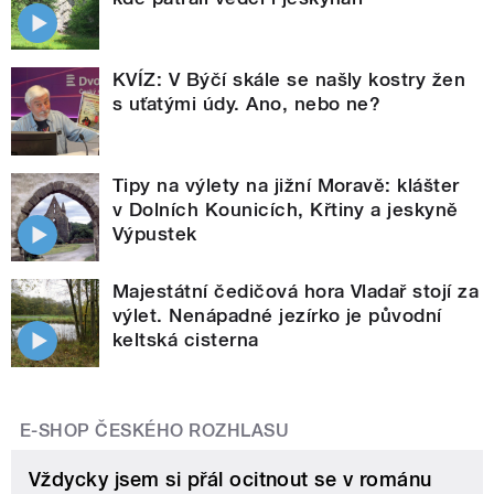
KVÍZ: V Býčí skále se našly kostry žen
s uťatými údy. Ano, nebo ne?
Tipy na výlety na jižní Moravě: klášter
v Dolních Kounicích, Křtiny a jeskyně
Výpustek
Majestátní čedičová hora Vladař stojí za
výlet. Nenápadné jezírko je původní
keltská cisterna
E-SHOP ČESKÉHO ROZHLASU
Vždycky jsem si přál ocitnout se v románu