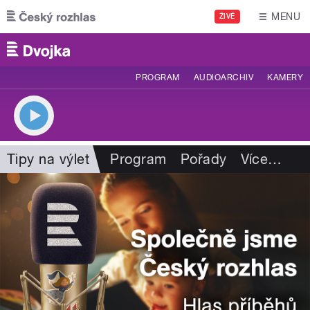
Přejít k hlavnímu obsahu
MENU
ŽIVĚ
PROGRAM
AUDIOARCHIV
KAMERY
Tipy na výlet
Program
Pořady
Více
…