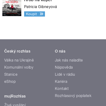
Patricia Gibneyová
Koupit
Český rozhlas
O nás
Válka na Ukrajině
Jak nás naladíte
Komunální volby
Nápověda
Stanice
Lidé v rádiu
eShop
Kariéra
Kontakt
Rozhlasový poplatek
mujRozhlas
Živé vysílání