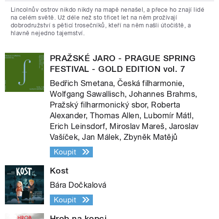
Lincolnův ostrov nikdo nikdy na mapě nenašel, a přece ho znají lidé
na celém světě. Už déle než sto třicet let na něm prožívají
dobrodružství s pěticí trosečníků, kteří na něm našli útočiště, a
hlavně nejedno tajemství.
PRAŽSKÉ JARO - PRAGUE SPRING
FESTIVAL - GOLD EDITION vol. 7
Bedřich Smetana, Česká filharmonie,
Wolfgang Sawallisch, Johannes Brahms,
Pražský filharmonický sbor, Roberta
Alexander, Thomas Allen, Lubomír Mátl,
Erich Leinsdorf, Miroslav Mareš, Jaroslav
Vašíček, Jan Málek, Zbyněk Matějů
Koupit
Kost
Bára Dočkalová
Koupit
Hrob na kopci