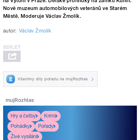
na Výtoni v Praze. Dětské prohlídky na zámku Kunín.
Nové muzeum automobilových veteránů ve Starém
Městě. Moderuje Václav Žmolík.
autor:
Václav Žmolík
Všechny díly pořadu na mujRozhlas
mujRozhlas
Hry a četby
Krimi
Pohádky
Pořady
Živé vysílání