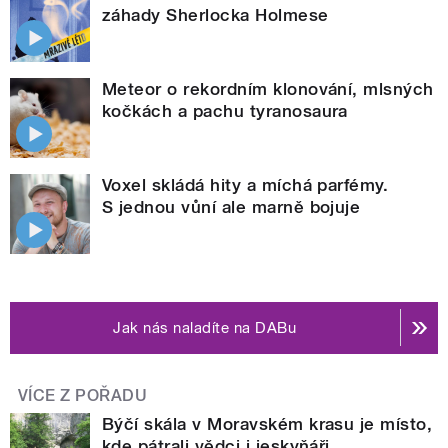
záhady Sherlocka Holmese
Meteor o rekordním klonování, mlsných
kočkách a pachu tyranosaura
Voxel skládá hity a míchá parfémy.
S jednou vůní ale marně bojuje
Jak nás naladíte na DABu
VÍCE Z POŘADU
Býčí skála v Moravském krasu je místo,
kde pátrali vědci i jeskyňáři