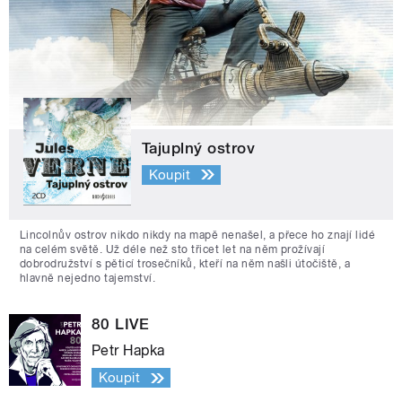
Tajuplný ostrov
Koupit
Lincolnův ostrov nikdo nikdy na mapě nenašel, a přece ho znají lidé
na celém světě. Už déle než sto třicet let na něm prožívají
dobrodružství s pěticí trosečníků, kteří na něm našli útočiště, a
hlavně nejedno tajemství.
80 LIVE
Petr Hapka
Koupit