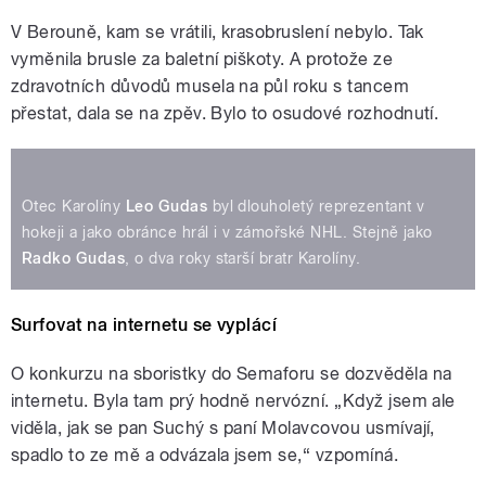
V Berouně, kam se vrátili, krasobruslení nebylo. Tak
vyměnila brusle za baletní piškoty. A protože ze
zdravotních důvodů musela na půl roku s tancem
přestat, dala se na zpěv. Bylo to osudové rozhodnutí.
Otec Karolíny
Leo Gudas
byl dlouholetý reprezentant v
hokeji a jako obránce hrál i v zámořské NHL. Stejně jako
Radko Gudas
, o dva roky starší bratr Karolíny.
Surfovat na internetu se vyplácí
O konkurzu na sboristky do Semaforu se dozvěděla na
internetu. Byla tam prý hodně nervózní. „Když jsem ale
viděla, jak se pan Suchý s paní Molavcovou usmívají,
spadlo to ze mě a odvázala jsem se,“ vzpomíná.