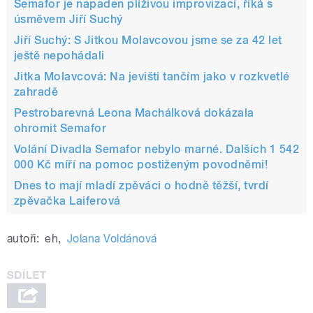
Semafor je napaden plíživou improvizací, říká s
úsměvem Jiří Suchý
Jiří Suchý: S Jitkou Molavcovou jsme se za 42 let
ještě nepohádali
Jitka Molavcová: Na jevišti tančím jako v rozkvetlé
zahradě
Pestrobarevná Leona Machálková dokázala
ohromit Semafor
Volání Divadla Semafor nebylo marné. Dalších 1 542
000 Kč míří na pomoc postiženým povodněmi!
Dnes to mají mladí zpěváci o hodně těžší, tvrdí
zpěvačka Laiferová
autoři:
eh
,
Jolana Voldánová