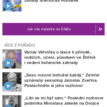
záhady Sherlocka Holmese
Jak nás naladíte na DABu
VÍCE Z POŘADU
Václav Větvička o lásce k přírodě,
rodičích, učení, působení ve Štiříně
i vedení botanické zahrady
„Sexu rozumí bohužel každý.“ Zemřel
uznávaný sexuolog Jaroslav Zveřina.
Poslechněte si jeho rozhovor
„Líbí se mi být sám.“ Poslední rozhovor
polárníka Miroslava Jakeše na Dvojce