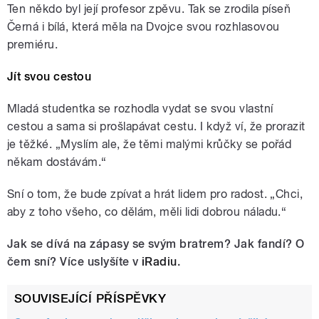
Ten někdo byl její profesor zpěvu. Tak se zrodila píseň
Černá i bílá, která měla na Dvojce svou rozhlasovou
premiéru.
Jít svou cestou
Mladá studentka se rozhodla vydat se svou vlastní
cestou a sama si prošlapávat cestu. I když ví, že prorazit
je těžké. „Myslím ale, že těmi malými krůčky se pořád
někam dostávám.“
Sní o tom, že bude zpívat a hrát lidem pro radost. „Chci,
aby z toho všeho, co dělám, měli lidi dobrou náladu.“
Jak se dívá na zápasy se svým bratrem? Jak fandí? O
čem sní?
Více uslyšíte v
iRadiu
.
SOUVISEJÍCÍ PŘÍSPĚVKY