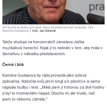
Jiří Suchý je dobrý principál, který nechává hercům svobodu, říká
Karolina Gudasová
|
foto:
Jan Sklenář
Takže studuje na konzervatoři Jaroslava Ježka
muzikálové herectví. Nijak jí to nebrání v tom, aby hrála v
Semaforu v několika představeních.
Černá i bílá
Karolina Gudasová by ráda prorazila jako sólová
zpěvačka. Natočila svůj první singl a k písničce si sama
napsala hudbu i text. „Měla jsem ji hotovou za dvě hodiny
a byl to momentální nápad. Dlouho mi ale trvalo, než
jsem to někomu zahrála.“