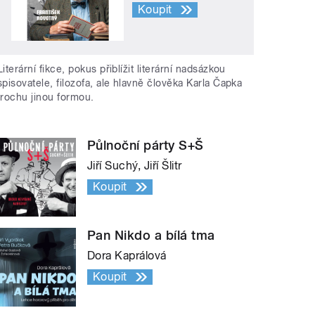
Koupit
Literární fikce, pokus přiblížit literární nadsázkou
spisovatele, filozofa, ale hlavně člověka Karla Čapka
trochu jinou formou.
Půlnoční párty S+Š
Jiří Suchý, Jiří Šlitr
Koupit
Pan Nikdo a bílá tma
Dora Kaprálová
Koupit