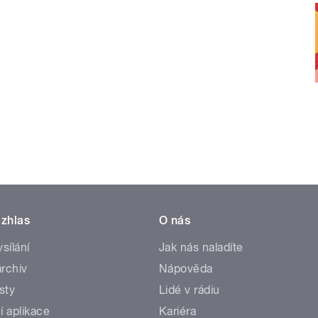
zhlas
O nás
ysílání
Jak nás naladíte
rchiv
Nápověda
sty
Lidé v rádiu
í aplikace
Kariéra