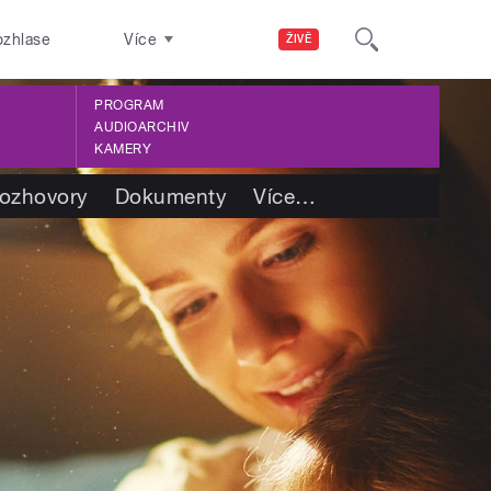
ozhlase
Více
ŽIVĚ
PROGRAM
AUDIOARCHIV
KAMERY
ozhovory
Dokumenty
Více
…