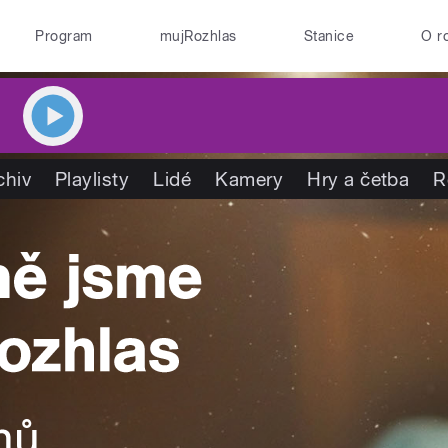
Program
mujRozhlas
Stanice
O r
chiv
Playlisty
Lidé
Kamery
Hry a četba
R