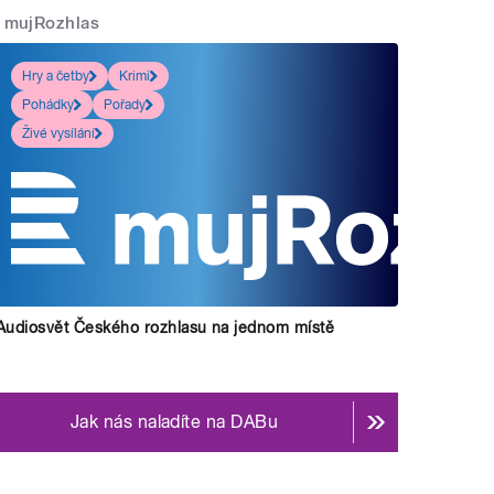
mujRozhlas
Hry a četby
Krimi
Pohádky
Pořady
Živé vysílání
Audiosvět Českého rozhlasu na jednom místě
Jak nás naladíte na DABu