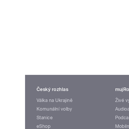
Český rozhlas
mujRo
Válka na Ukrajině
Živé v
Komunální volby
Audioa
Stanice
Podca
eShop
Mobiln