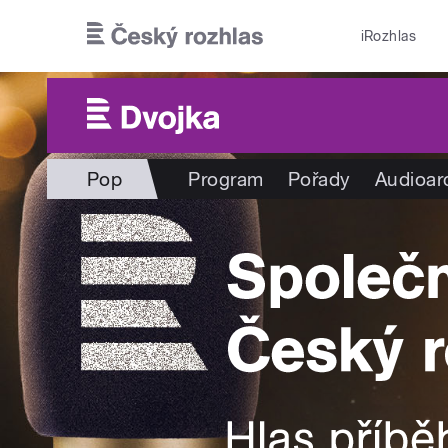
Přejít k hlavnímu obsahu
iRozhlas
Pop
Program
Pořady
Audioar