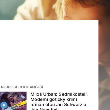
NEJPOSLOUCHANĚJŠÍ
Miloš Urban: Sedmikostelí.
Moderní gotický krimi
román čtou Jiří Schwarz a
Jan Novotný