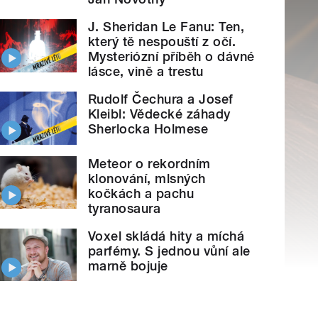
J. Sheridan Le Fanu: Ten,
který tě nespouští z očí.
Mysteriózní příběh o dávné
lásce, vině a trestu
Rudolf Čechura a Josef
Kleibl: Vědecké záhady
Sherlocka Holmese
Meteor o rekordním
klonování, mlsných
kočkách a pachu
tyranosaura
Voxel skládá hity a míchá
parfémy. S jednou vůní ale
marně bojuje