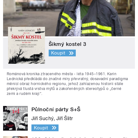
Šikmý kostel 3
Koupit
Románová kronika ztraceného města - léta 1945–1961. Karin
Lednická předkládá do značné míry převratný, dosavadní paradigma
měnící obraz hornického regionu, jehož zahlazenou historii stále
překrývá tlustá vrstva mýtů a zakořeněných stereotypů o „černé
zemi a rudém kraji“.
Půlnoční párty S+Š
Jiří Suchý, Jiří Šlitr
Koupit