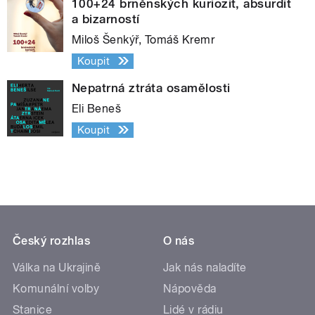
100+24 brněnských kuriozit, absurdit
a bizarností
Miloš Šenkýř, Tomáš Kremr
Koupit
Nepatrná ztráta osamělosti
Eli Beneš
Koupit
Český rozhlas
O nás
Válka na Ukrajině
Jak nás naladíte
Komunální volby
Nápověda
Stanice
Lidé v rádiu