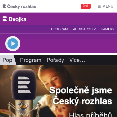
Přejít k hlavnímu obsahu
MENU
ŽIVĚ
PROGRAM
AUDIOARCHIV
KAMERY
Pop
Program
Pořady
Více
…