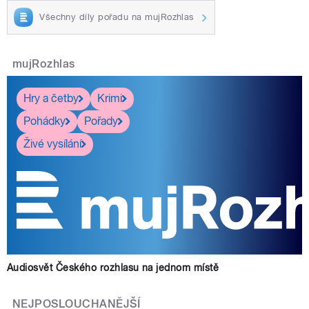
Všechny díly pořadu na mujRozhlas
mujRozhlas
Hry a četby
Krimi
Pohádky
Pořady
Živé vysílání
Audiosvět Českého rozhlasu na jednom místě
NEJPOSLOUCHANĚJŠÍ