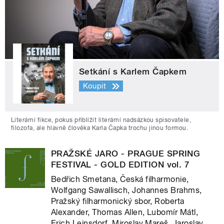
Setkání s Karlem Čapkem
Koupit
Literární fikce, pokus přiblížit literární nadsázkou spisovatele,
filozofa, ale hlavně člověka Karla Čapka trochu jinou formou.
PRAŽSKÉ JARO - PRAGUE SPRING
FESTIVAL - GOLD EDITION vol. 7
Bedřich Smetana, Česká filharmonie,
Wolfgang Sawallisch, Johannes Brahms,
Pražský filharmonický sbor, Roberta
Alexander, Thomas Allen, Lubomír Mátl,
Erich Leinsdorf, Miroslav Mareš, Jaroslav