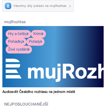
Všechny díly pořadu na mujRozhlas
mujRozhlas
Hry a četby
Krimi
Pohádky
Pořady
Živé vysílání
Audiosvět Českého rozhlasu na jednom místě
NEJPOSLOUCHANĚJŠÍ