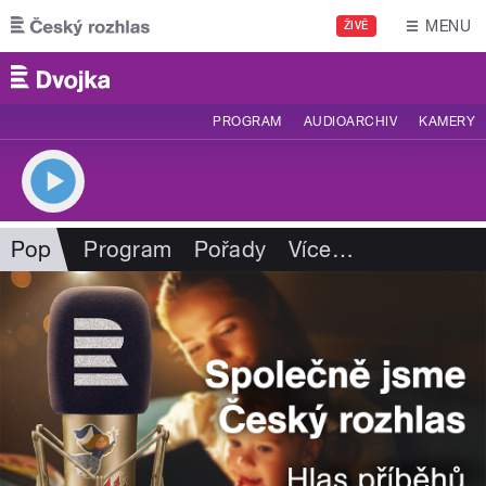
Přejít k hlavnímu obsahu
MENU
ŽIVĚ
PROGRAM
AUDIOARCHIV
KAMERY
Pop
Program
Pořady
Více
…