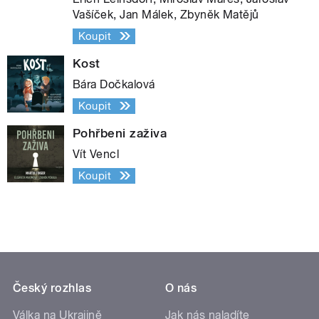
Vašíček, Jan Málek, Zbyněk Matějů
Koupit
Kost
Bára Dočkalová
Koupit
Pohřbeni zaživa
Vít Vencl
Koupit
Český rozhlas
O nás
Válka na Ukrajině
Jak nás naladíte