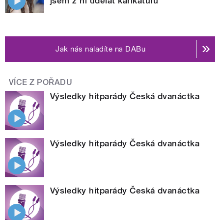
jsem z ní udělat karikaturu
Jak nás naladíte na DABu
VÍCE Z POŘADU
Výsledky hitparády Česká dvanáctka
Výsledky hitparády Česká dvanáctka
Výsledky hitparády Česká dvanáctka