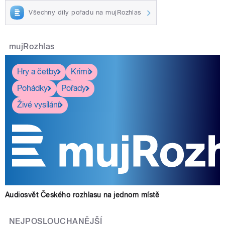
Všechny díly pořadu na mujRozhlas
mujRozhlas
Hry a četby
Krimi
Pohádky
Pořady
Živé vysílání
Audiosvět Českého rozhlasu na jednom místě
NEJPOSLOUCHANĚJŠÍ