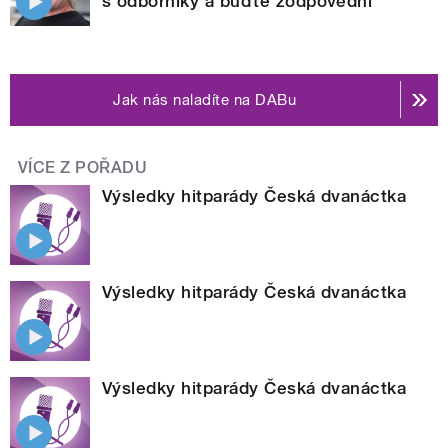
s odborníky a buďte zodpovědní
Jak nás naladíte na DABu
VÍCE Z POŘADU
Výsledky hitparády Česká dvanáctka
Výsledky hitparády Česká dvanáctka
Výsledky hitparády Česká dvanáctka