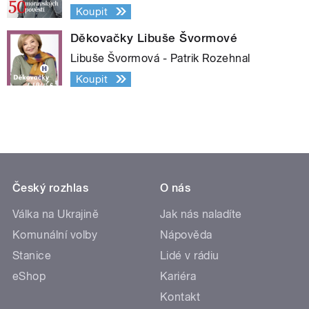
Koupit
Děkovačky Libuše Švormové
Libuše Švormová - Patrik Rozehnal
Koupit
Český rozhlas
O nás
Válka na Ukrajině
Jak nás naladíte
Komunální volby
Nápověda
Stanice
Lidé v rádiu
eShop
Kariéra
Kontakt