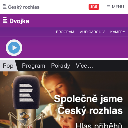
Přejít k hlavnímu obsahu
MENU
ŽIVĚ
PROGRAM
AUDIOARCHIV
KAMERY
Pop
Program
Pořady
Více
…