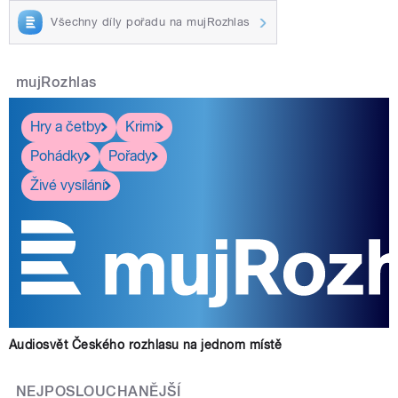
Všechny díly pořadu na mujRozhlas
mujRozhlas
Hry a četby
Krimi
Pohádky
Pořady
Živé vysílání
Audiosvět Českého rozhlasu na jednom místě
NEJPOSLOUCHANĚJŠÍ