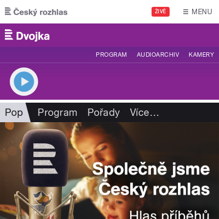
Přejít k hlavnímu obsahu
MENU
ŽIVĚ
PROGRAM
AUDIOARCHIV
KAMERY
Pop
Program
Pořady
Více
…