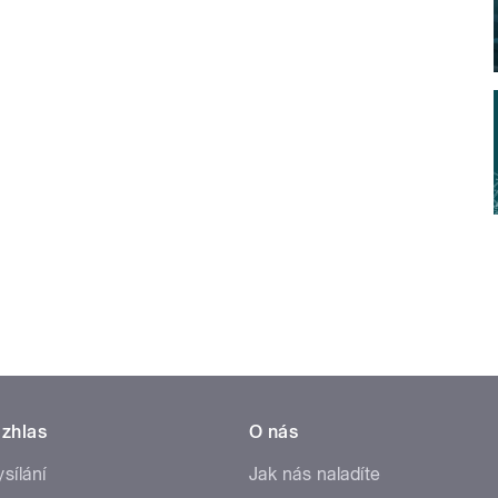
zhlas
O nás
ysílání
Jak nás naladíte